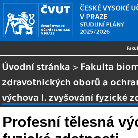
ČESKÉ VYSOKÉ U
V PRAZE
STUDIJNÍ PLÁNY
2025/2026
Faku
Úvodní stránka
>
Fakulta biom
zdravotnických oborů a ochra
výchova I. zvyšování fyzické z
Profesní tělesná vý