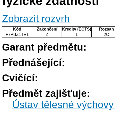
fyzické zdatnosti
Zobrazit rozvrh
Kód
Zakončení
Kredity (ECTS)
Rozsah
F7PBZ1TV1
Z
1
2C
Garant předmětu:
Přednášející:
Cvičící:
Předmět zajišťuje:
Ústav tělesné výchovy