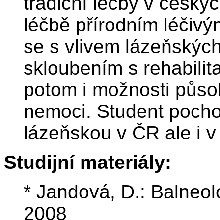
tradiční léčby v český
léčbě přírodním léčiv
se s vlivem lázeňských
skloubením s rehabilita
potom i možnosti půso
nemoci. Student pochopí
lázeňskou v ČR ale i v
Studijní materiály:
* Jandová, D.: Balneol
2008