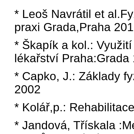
* Leoš Navrátil et al.F
praxi Grada,Praha 20
* Škapík a kol.: Využit
lékařství Praha:Grada
* Capko, J.: Základy fy
2002
* Kolář,p.: Rehabilitace
* Jandová, Třískala :M