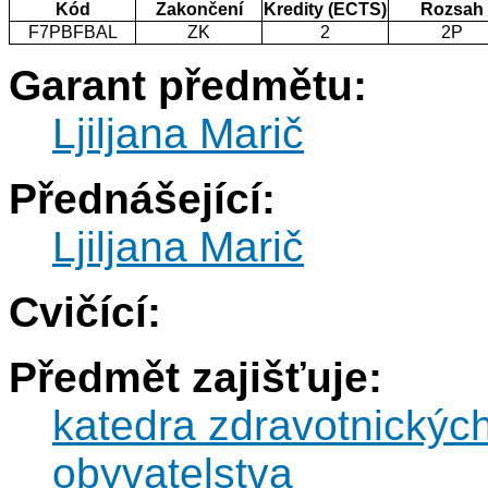
Kód
Zakončení
Kredity (ECTS)
Rozsah
F7PBFBAL
ZK
2
2P
Garant předmětu:
Ljiljana Marič
Přednášející:
Ljiljana Marič
Cvičící:
Předmět zajišťuje:
katedra zdravotnickýc
obyvatelstva