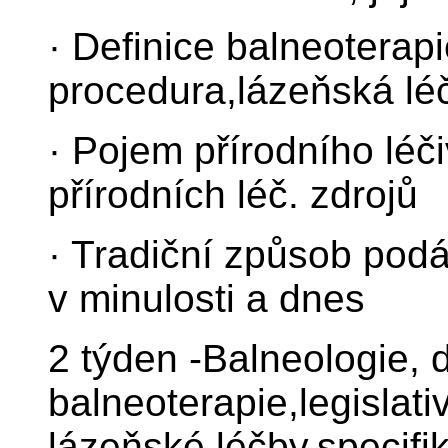
· Definice balneoterap
procedura,lázeňská lé
· Pojem přírodního léči
přírodních léč. zdrojů
· Tradiční způsob pod
v minulosti a dnes
2 týden -Balneologie, d
balneoterapie,legislat
lázeňské léčby,specifi