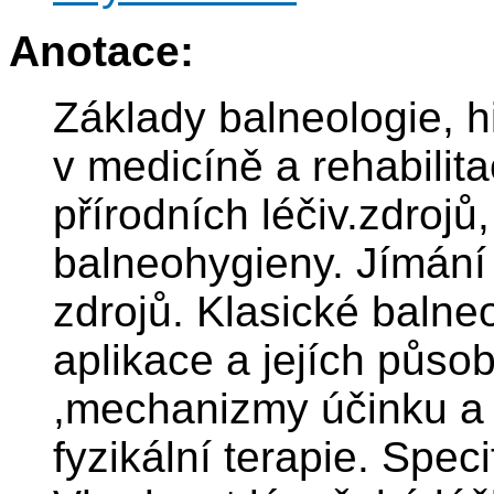
Anotace:
Základy balneologie, hi
v medicíně a rehabilita
přírodních léčiv.zdrojů
balneohygieny. Jímání 
zdrojů. Klasické balne
aplikace a jejích půso
,mechanizmy účinku a a
fyzikální terapie. Spec