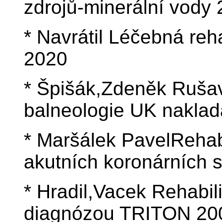
zdrojů-minerální vody
* Navrátil Léčebná reha
2020
* Špišák,Zdeněk Rušavý
balneologie UK naklad
* Maršálek PavelRehabi
akutních koronárních
* Hradil,Vacek Rehabil
diagnózou TRITON 20