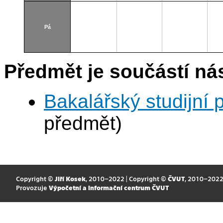
Pá
Předmět je součástí nás
Bakalářský studijní 
předmět)
Copyright ©
Jiří Kosek
, 2010–2022 | Copyright ©
ČVUT
, 2010–202
Provozuje
Výpočetní a informační centrum ČVUT