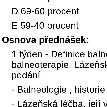
D 69-60 procent
E 59-40 procent
Osnova přednášek:
1 týden - Definice baln
balneoterapie. Lázeňsk
podání
· Balneologie , histori
· Lázeňská léčba, její 