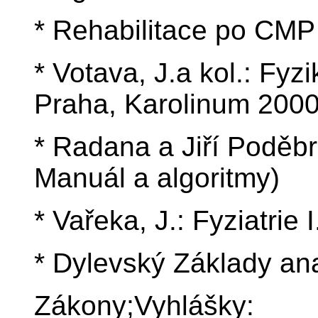
* Rehabilitace po CM
* Votava, J.a kol.: Fyzi
Praha, Karolinum 200
* Radana a Jiří Poděbr
Manuál a algoritmy)
* Vařeka, J.: Fyziatrie 
* Dylevský Základy a
Zákony;Vyhlášky: