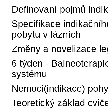
Definovaní pojmů indi
Specifikace indikační
pobytu v lázních
Změny a novelizace leg
6 týden - Balneoterap
systému
Nemoci(indikace) poh
Teoretický základ cvič