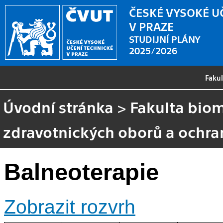
ČESKÉ VYSOKÉ U
V PRAZE
STUDIJNÍ PLÁNY
2025/2026
Faku
Úvodní stránka
>
Fakulta biom
zdravotnických oborů a ochra
Balneoterapie
Zobrazit rozvrh