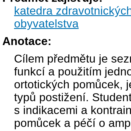
katedra zdravotnickýc
obyvatelstva
Anotace:
Cílem předmětu je sez
funkcí a použitím jedno
ortotických pomůcek, je
typů postižení. Stude
s indikacemi a kontrai
pomůcek a péčí o amp