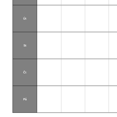
Út
St
Čt
Pá