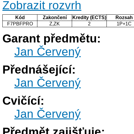
Zobrazit rozvrh
Kód
Zakončení
Kredity (ECTS)
Rozsah
F7PBFPRO
Z,ZK
2
1P+1C
Garant předmětu:
Jan Červený
Přednášející:
Jan Červený
Cvičící:
Jan Červený
Předmět zajišťuje: