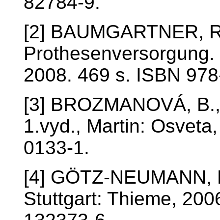
82784-9.
[2] BAUMGARTNER, R.
Prothesenversorgung. 3
2008. 469 s. ISBN 978
[3] BROZMANOVÁ, B., O
1.vyd., Martin: Osveta
0133-1.
[4] GÖTZ-NEUMANN, K.
Stuttgart: Thieme, 200