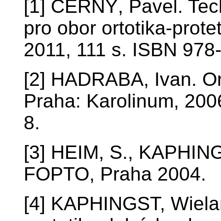
[1] ČERNÝ, Pavel. Tec
pro obor ortotika-protet
2011, 111 s. ISBN 978
[2] HADRABA, Ivan. Ort
Praha: Karolinum, 200
8.
[3] HEIM, S., KAPHING
FOPTO, Praha 2004.
[4] KAPHINGST, Wielan