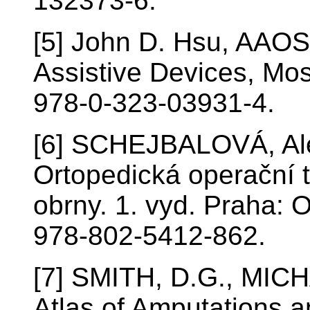
132373-6.
[5] John D. Hsu, AAOS
Assistive Devices, Mos
978-0-323-03931-4.
[6] SCHEJBALOVÁ, Al
Ortopedická operační 
obrny. 1. vyd. Praha: 
978-802-5412-862.
[7] SMITH, D.G., MIC
Atlas of Amputations a