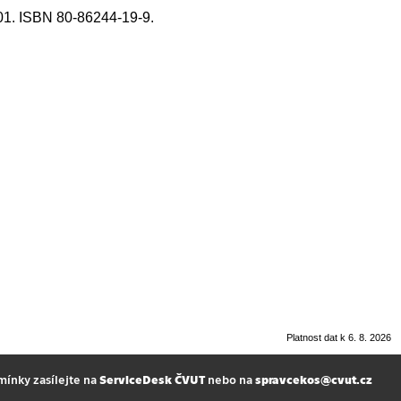
1. ISBN 80-86244-19-9.
Platnost dat k 6. 8. 2026
mínky zasílejte na
ServiceDesk ČVUT
nebo na
spravcekos@cvut.cz