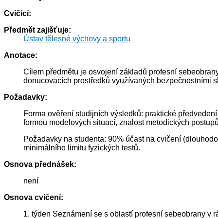
Cvičící:
Předmět zajišťuje:
Ústav tělesné výchovy a sportu
Anotace:
Cílem předmětu je osvojení základů profesní sebeobrany.
donucovacích prostředků využívaných bezpečnostními slo
Požadavky:
Forma ověření studijních výsledků: praktické předveden
formou modelových situací, znalost metodických postupů 
Požadavky na studenta: 90% účast na cvičení (dlouhodob
minimálního limitu fyzických testů.
Osnova přednášek:
není
Osnova cvičení:
1. týden Seznámení se s oblastí profesní sebeobrany v 