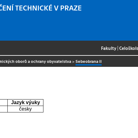
ČENÍ TECHNICKÉ V PRAZE
Fakulty
|
Celoškol
tnických oborů a ochrany obyvatelstva
>
Sebeobrana II
Jazyk výuky
česky