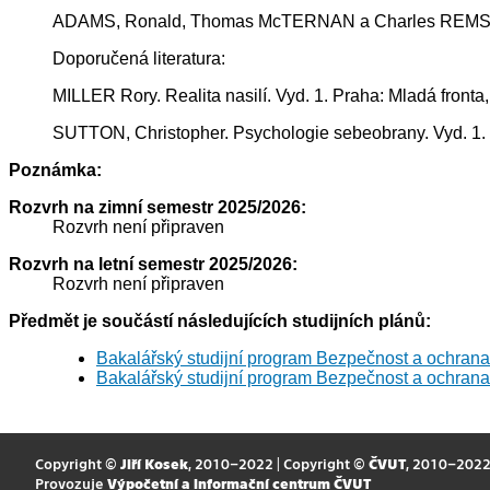
ADAMS, Ronald, Thomas McTERNAN a Charles REMSBERG.
Doporučená literatura:
MILLER Rory. Realita nasilí. Vyd. 1. Praha: Mladá front
SUTTON, Christopher. Psychologie sebeobrany. Vyd. 1.
Poznámka:
Rozvrh na zimní semestr 2025/2026:
Rozvrh není připraven
Rozvrh na letní semestr 2025/2026:
Rozvrh není připraven
Předmět je součástí následujících studijních plánů:
Bakalářský studijní program Bezpečnost a ochrana
Bakalářský studijní program Bezpečnost a ochrana
Copyright ©
Jiří Kosek
, 2010–2022 | Copyright ©
ČVUT
, 2010–202
Provozuje
Výpočetní a informační centrum ČVUT