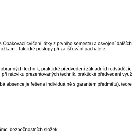
 Opakovací cvičení látky z prvního semestru a osvojení dalších
žkami. Taktické postupy při zajišťování pachatele.
í obranných technik, praktické předvedení základních odváděcíc
při nácviku prezentovaných technik, praktické předvedení využi
á absence je řešena individuálně s garantem předmětu), teoret
rámci bezpečnostních složek.