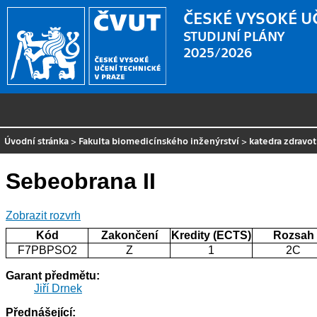
ČESKÉ VYSOKÉ U
STUDIJNÍ PLÁNY
2025/2026
Úvodní stránka
>
Fakulta biomedicínského inženýrství
>
katedra zdravo
Sebeobrana II
Zobrazit rozvrh
Kód
Zakončení
Kredity (ECTS)
Rozsah
F7PBPSO2
Z
1
2C
Garant předmětu:
Jiří Drnek
Přednášející: