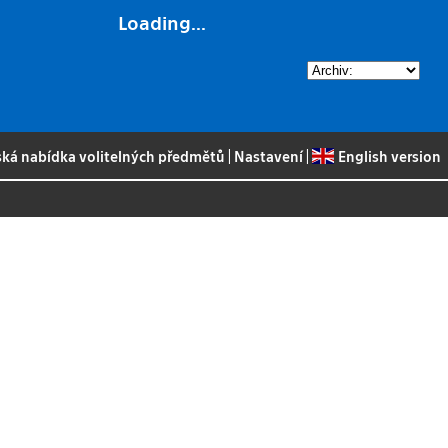
Loading...
ská nabídka volitelných předmětů
|
Nastavení
|
English version