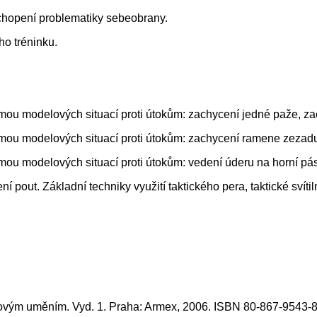
hopení problematiky sebeobrany.
ho tréninku.
mou modelových situací proti útokům: zachycení jedné paže, zac
rmou modelových situací proti útokům: zachycení ramene zezadu
rmou modelových situací proti útokům: vedení úderu na horní p
 pout. Základní techniky využití taktického pera, taktické svíti
vým uměním. Vyd. 1. Praha: Armex, 2006. ISBN 80-867-9543-8