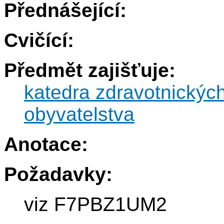
Přednášející:
Cvičící:
Předmět zajišťuje:
katedra zdravotnickýc
obyvatelstva
Anotace:
Požadavky:
viz F7PBZ1UM2