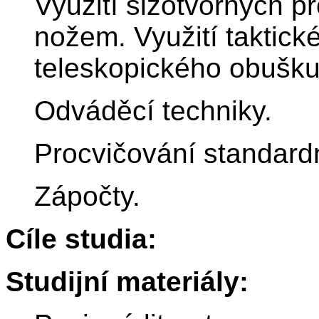
Využití slzotvorných p
nožem. Využití taktické
teleskopického obušku
Odváděcí techniky.
Procvičování standard
Zápočty.
Cíle studia:
Studijní materiály: