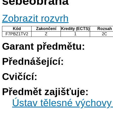
sebeobrana
Zobrazit rozvrh
Kód
Zakončení
Kredity (ECTS)
Rozsah
F7PBZ1TV2
Z
1
2C
Garant předmětu:
Přednášející:
Cvičící:
Předmět zajišťuje:
Ústav tělesné výchovy