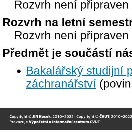
Rozvrh není připraven
Rozvrh na letní semest
Rozvrh není připraven
Předmět je součástí nás
Bakalářský studijní
záchranářství
(povin
Copyright ©
Jiří Kosek
, 2010–2022 | Copyright ©
ČVUT
, 2010–202
Provozuje
Výpočetní a informační centrum ČVUT