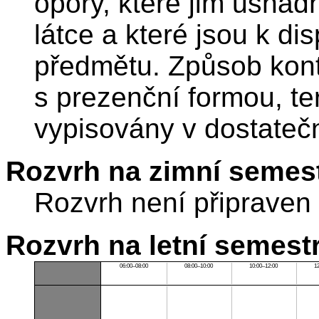
opory, které jim usnad
látce a které jsou k d
předmětu. Způsob kontr
s prezenční formou, t
vypisovány v dostateč
Rozvrh na zimní semest
Rozvrh není připraven
Rozvrh na letní semest
06:00–08:00
08:00–10:00
10:00–12:00
1