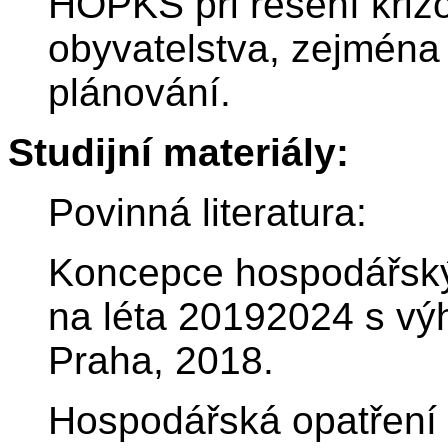
HOPKS při řešení krizo
obyvatelstva, zejména
plánování.
Studijní materiály:
Povinná literatura:
Koncepce hospodářskýc
na léta 20192024 s v
Praha, 2018.
Hospodářská opatření p