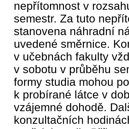
nepřítomnost v rozsah
semestr. Za tuto nepří
stanovena náhradní ná
uvedené směrnice. Kon
v učebnách fakulty vžd
v sobotu v průběhu se
formy studia mohou pož
k probírané látce v do
vzájemné dohodě. Dalš
konzultačních hodinách