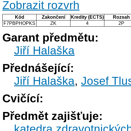
Zobrazit rozvrh
Kód
Zakončení
Kredity (ECTS)
Rozsah
F7PBPHOPKS
ZK
4
2P
Garant předmětu:
Jiří Halaška
Přednášející:
Jiří Halaška
,
Josef Tlu
Cvičící:
Předmět zajišťuje:
katedra zdravotnickýc