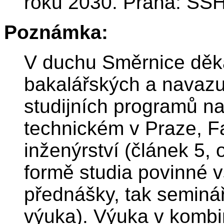
roku 2030. Praha: SS
Poznámka:
V duchu Směrnice děka
bakalářských a navazu
studijních programů 
technickém v Praze, F
inženýrství (článek 5,
formě studia povinné v
přednášky, tak seminář
výuka). Výuka v kombi