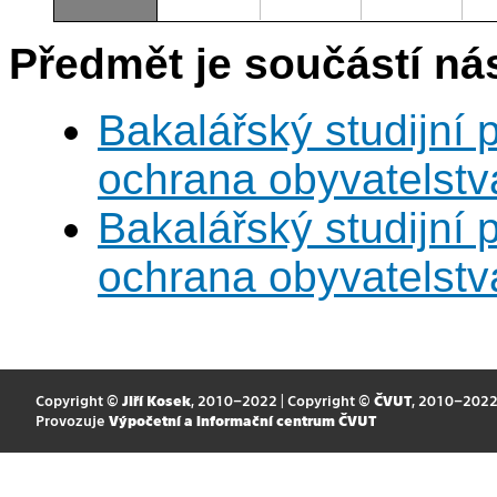
Předmět je součástí nás
Bakalářský studijní
ochrana obyvatelstv
Bakalářský studijní
ochrana obyvatelstv
Copyright ©
Jiří Kosek
, 2010–2022 | Copyright ©
ČVUT
, 2010–202
Provozuje
Výpočetní a informační centrum ČVUT