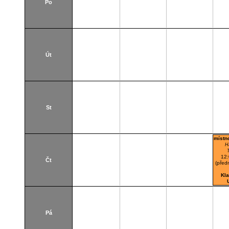
Po
Út
St
místn
H
12
Čt
(před
Kl
Pá