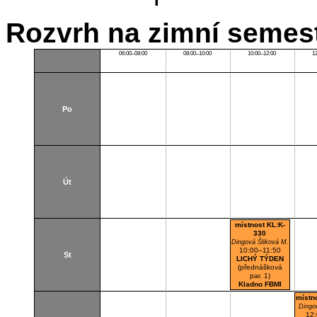
Rozvrh na zimní semest
06:00–08:00
08:00–10:00
10:00–12:00
1
Po
Út
místnost KL:K-
330
Dingová Šliková M.
10:00–11:50
St
LICHÝ TÝDEN
(přednášková
par. 1)
Kladno FBMI
Učebna
místn
Dingo
12