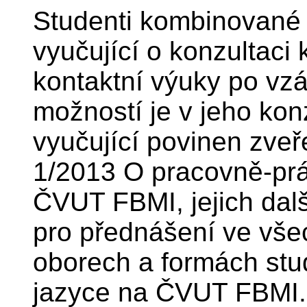
Studenti kombinované
vyučující o konzultaci 
kontaktní výuky po vz
možností je v jeho kon
vyučující povinen zveř
1/2013 O pracovně-prá
ČVUT FBMI, jejich dalš
pro přednášení ve vše
oborech a formách stu
jazyce na ČVUT FBMI.