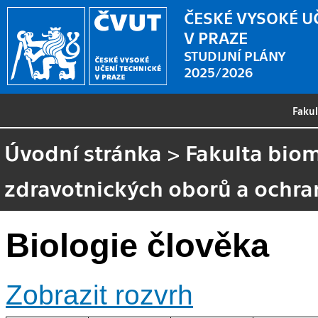
ČESKÉ VYSOKÉ U
V PRAZE
STUDIJNÍ PLÁNY
2025/2026
Faku
Úvodní stránka
>
Fakulta biom
zdravotnických oborů a ochra
Biologie člověka
Zobrazit rozvrh