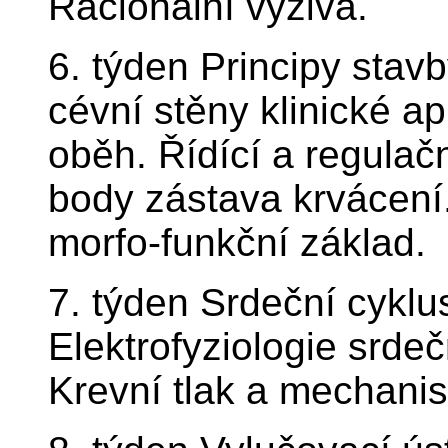
Racionální výživa.
6. týden Principy sta
cévní stěny klinické a
oběh. Řídící a regulač
body zástava krvácení
morfo-funkční základ.
7. týden Srdeční cyklu
Elektrofyziologie srde
Krevní tlak a mechani