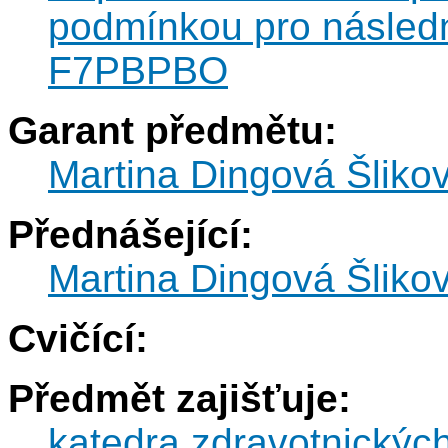
podmínkou pro následn
F7PBPBO
Garant předmětu:
Martina Dingová Šliko
Přednášející:
Martina Dingová Šliko
Cvičící:
Předmět zajišťuje:
katedra zdravotnickýc