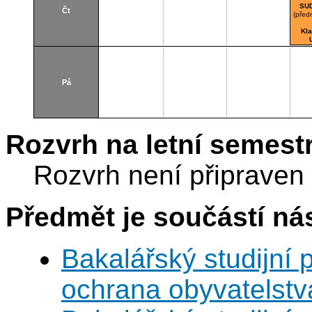
SU
Čt
(před
Kl
Pá
Rozvrh na letní semest
Rozvrh není připraven
Předmět je součástí nás
Bakalářský studijní
ochrana obyvatelstv