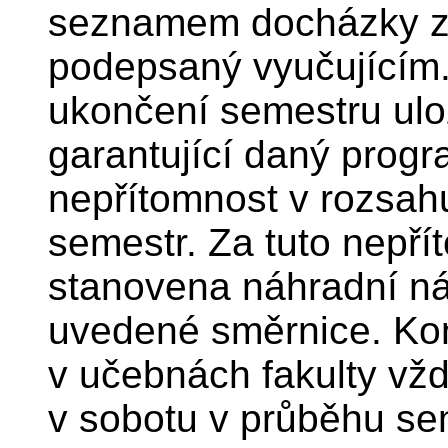
seznamem docházky z 
podepsaný vyučujícím.
ukončení semestru ulož
garantující daný progr
nepřítomnost v rozsah
semestr. Za tuto nepří
stanovena náhradní ná
uvedené směrnice. Kon
v učebnách fakulty vžd
v sobotu v průběhu se