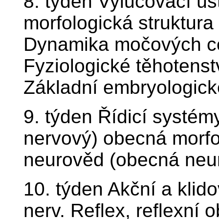
8. týden Vylučovací úst
morfologická struktura 
Dynamika močových c
Fyziologické těhotens
Základní embryologick
9. týden Řídicí systémy
nervový) obecná morfo
neurověd (obecná neur
10. týden Akční a klido
nerv. Reflex, reflexní 