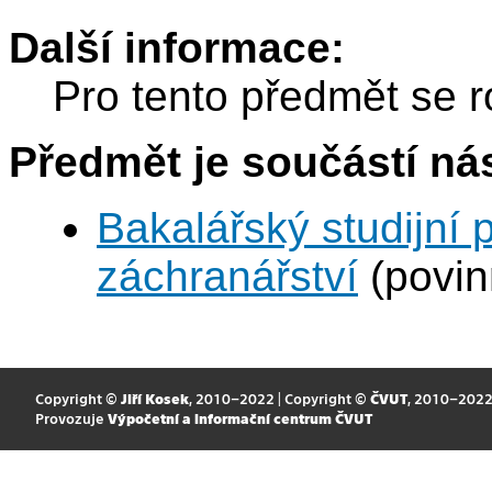
Další informace:
Pro tento předmět se r
Předmět je součástí nás
Bakalářský studijní
záchranářství
(povin
Copyright ©
Jiří Kosek
, 2010–2022 | Copyright ©
ČVUT
, 2010–202
Provozuje
Výpočetní a informační centrum ČVUT