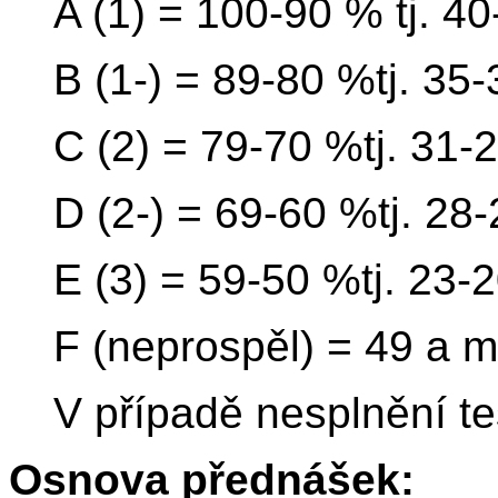
A (1) = 100-90 % tj. 4
B (1-) = 89-80 %tj. 35
C (2) = 79-70 %tj. 31-
D (2-) = 69-60 %tj. 28
E (3) = 59-50 %tj. 23-
F (neprospěl) = 49 a 
V případě nesplnění te
Osnova přednášek: