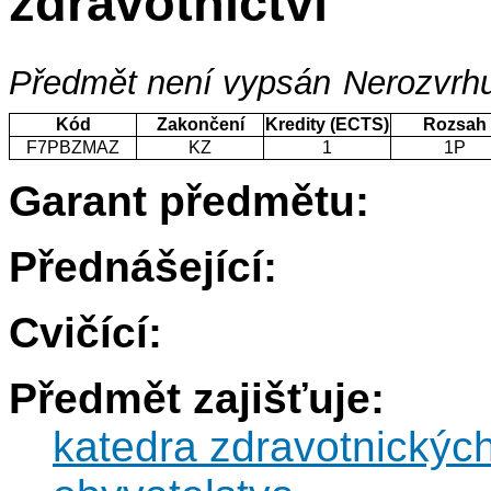
zdravotnictví
Předmět není vypsán
Nerozvrhu
Kód
Zakončení
Kredity (ECTS)
Rozsah
F7PBZMAZ
KZ
1
1P
Garant předmětu:
Přednášející:
Cvičící:
Předmět zajišťuje:
katedra zdravotnickýc