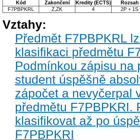
Kód
Zakončení
Kredity (ECTS)
Rozsah
F7PBPKRL
Z,ZK
4
2P + 1S
Vztahy:
Předmět F7PBPKRL lze 
klasifikaci předmětu
Podmínkou zápisu na 
student úspěšně abso
zápočet a nevyčerpal 
předmětu F7PBPKRI. 
klasifikovat až po úsp
F7PBPKRI