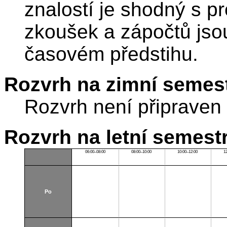
znalostí je shodný s p
zkoušek a zápočtů jso
časovém předstihu.
Rozvrh na zimní semest
Rozvrh není připraven
Rozvrh na letní semest
06:00–08:00
08:00–10:00
10:00–12:00
1
Po