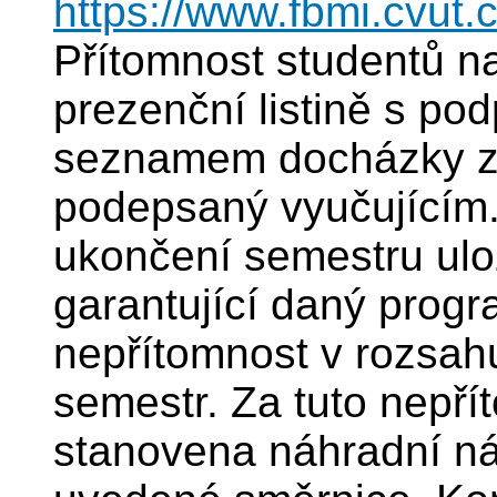
https://www.fbmi.cvut.c
Přítomnost studentů 
prezenční listině s po
seznamem docházky z 
podepsaný vyučujícím.
ukončení semestru ulož
garantující daný progr
nepřítomnost v rozsah
semestr. Za tuto nepří
stanovena náhradní ná