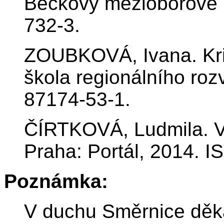
Beckovy mezioborové 
732-3.
ZOUBKOVÁ, Ivana. Kri
škola regionálního roz
87174-53-1.
ČÍRTKOVÁ, Ludmila. Vik
Praha: Portál, 2014. 
Poznámka:
V duchu Směrnice děka