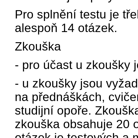
Pro splnění testu je t
alespoň 14 otázek.
Zkouška
- pro účast u zkoušky 
- u zkoušky jsou vyžad
na přednáškách, cviče
studijní opoře. Zkouš
zkouška obsahuje 20 o
otázek je testových a