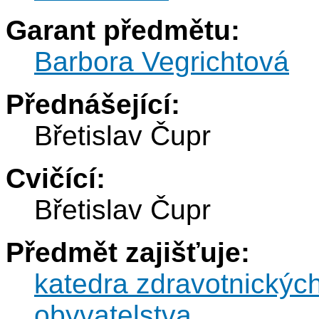
Garant předmětu:
Barbora Vegrichtová
Přednášející:
Břetislav Čupr
Cvičící:
Břetislav Čupr
Předmět zajišťuje:
katedra zdravotnickýc
obyvatelstva