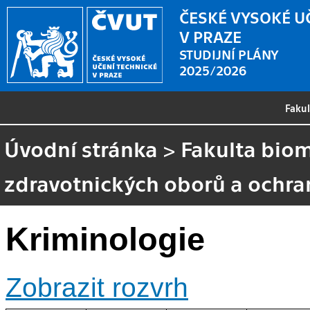
ČESKÉ VYSOKÉ U
V PRAZE
STUDIJNÍ PLÁNY
2025/2026
Faku
Úvodní stránka
>
Fakulta biom
zdravotnických oborů a ochra
Kriminologie
Zobrazit rozvrh