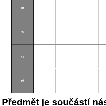
Út
St
Čt
Pá
Předmět je součástí nás