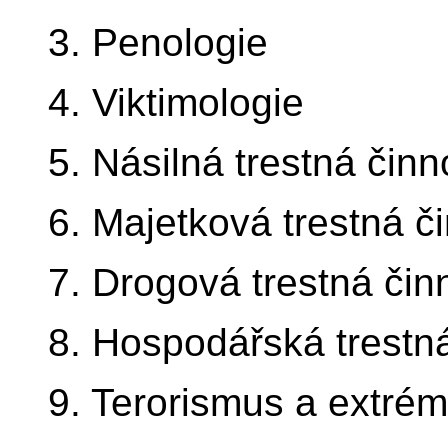
3. Penologie
4. Viktimologie
5. Násilná trestná činn
6. Majetková trestná č
7. Drogová trestná čin
8. Hospodářská trestn
9. Terorismus a extré