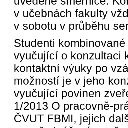
uvedené směrnice. Kon
v učebnách fakulty vžd
v sobotu v průběhu se
Studenti kombinované
vyučující o konzultaci 
kontaktní výuky po vz
možností je v jeho kon
vyučující povinen zveř
1/2013 O pracovně-prá
ČVUT FBMI, jejich dalš