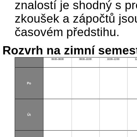
znalostí je shodný s p
zkoušek a zápočtů jso
časovém předstihu.
Rozvrh na zimní semest
06:00–08:00
08:00–10:00
10:00–12:00
1
Po
Út