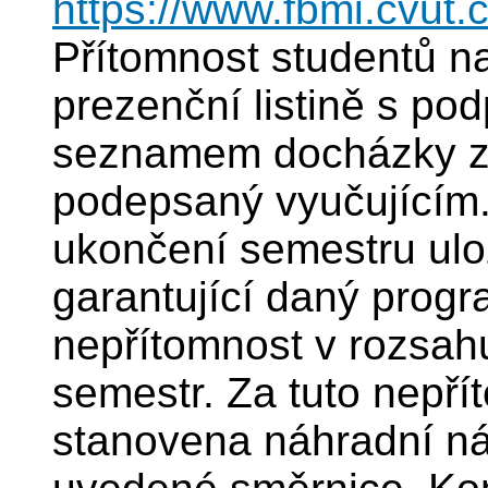
https://www.fbmi.cvut.c
Přítomnost studentů 
prezenční listině s po
seznamem docházky z 
podepsaný vyučujícím.
ukončení semestru ulož
garantující daný progr
nepřítomnost v rozsah
semestr. Za tuto nepří
stanovena náhradní ná