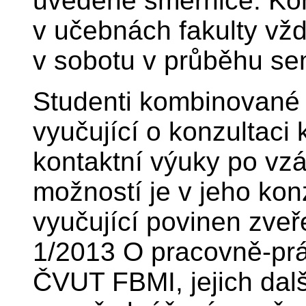
uvedené směrnice. Kon
v učebnách fakulty vžd
v sobotu v průběhu se
Studenti kombinované
vyučující o konzultaci 
kontaktní výuky po vz
možností je v jeho kon
vyučující povinen zveř
1/2013 O pracovně-prá
ČVUT FBMI, jejich dalš