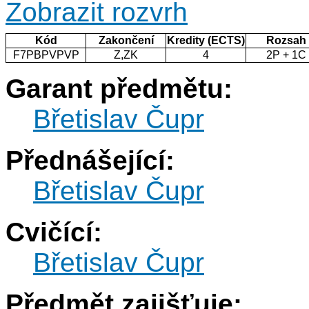
Zobrazit rozvrh
Kód
Zakončení
Kredity (ECTS)
Rozsah
F7PBPVPVP
Z,ZK
4
2P + 1C
Garant předmětu:
Břetislav Čupr
Přednášející:
Břetislav Čupr
Cvičící:
Břetislav Čupr
Předmět zajišťuje: