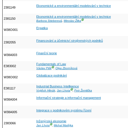
Ekonomické a environmentální modelování v technice
2381149
Ekonomické a environmentální modelování v technice
2381150
Ⓖ
Barbora Stieberová
,
Miroslav Žilka
Ergatika
W38O001
Financování a účetnictví strojírenských podniků
2382055
Finanční teorie
W38A003
Fundamentals of Law
E383002
Ⓖ
Václav Pilík
,
Olga Zborníková
Globalizace podnikání
W38O002
Industrial Business Intelligence
E381117
Ⓖ
Vojtěch Hlinák
,
Jan Lhota
,
Petr Žemlička
Informační strategie a informační management
W38A004
Integrace v podnikovém systému řízení
W38A005
Inženýrská ekonomie
2383066
Ⓖ
Jan Lhota
,
Michal Matějka