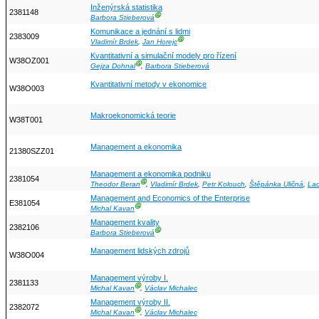
Inženýrská statistika
2381148
Ⓖ
Barbora Stieberová
Komunikace a jednání s lidmi
2383009
Ⓖ
Vladimír Brdek
,
Jan Horejc
Kvantitativní a simulační modely pro řízení
W38OZ001
Ⓖ
Gejza Dohnal
,
Barbora Stieberová
Kvantitativní metody v ekonomice
W38O003
Makroekonomická teorie
W38T001
Management a ekonomika
21380SZZ01
Management a ekonomika podniku
2381054
Ⓖ
Theodor Beran
,
Vladimír Brdek
,
Petr Kolouch
,
Štěpánka Uličná
,
Lad
Management and Economics of the Enterprise
E381054
Ⓖ
Michal Kavan
Management kvality
2382106
Ⓖ
Barbora Stieberová
Management lidských zdrojů
W38O004
Management výroby I.
2381133
Ⓖ
Michal Kavan
,
Václav Michalec
Management výroby II.
2382072
Ⓖ
Michal Kavan
,
Václav Michalec