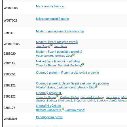
Mezinárodní finance
W38O008
Mikroekonomická teorie
W38T002
Moderní management a leadership
2383110
Moderní řízení lidských zdrojů
W38OZ005
Ⓖ
Jan Horejc
,
Jan Lhota
Moderní řízení podniků a projektů
2383020
Ⓖ
Pavel Scholz
,
Miroslav Žilka
Nákladový a finanční controlling
2381115
Ⓖ
Theodor Beran
,
František Freiberg
Oborový projekt - Řízení a plánování projektů
2383051
Oborový projekt I. Ústav řízení a ekonomiky podniku
2382121
Ⓖ
Vladimír Brdek
,
Ladislav Vaniš
,
Miroslav Žilka
Oborový projekt II.
2382122
Ⓖ
Theodor Beran
,
Vladimír Brdek
,
František Freiberg
,
Jan Horejc
,
Mic
Scholz
,
Barbora Stieberová
,
Štěpánka Uličná
,
Ladislav Vaniš
,
Mirosla
Operační výzkum
2381176
Ⓖ
Barbora Stieberová
,
Ladislav Vaniš
Pedagogická praxe
W38U001