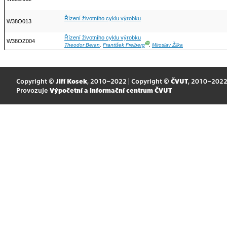
Řízení životního cyklu výrobku
W38O013
Řízení životního cyklu výrobku
W38OZ004
Ⓖ
Theodor Beran
,
František Freiberg
,
Miroslav Žilka
Copyright ©
Jiří Kosek
, 2010–2022 | Copyright ©
ČVUT
, 2010–202
Provozuje
Výpočetní a informační centrum ČVUT