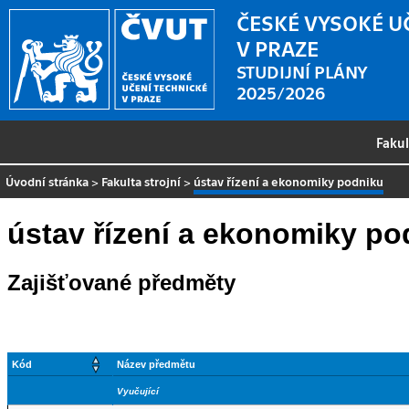
ČESKÉ VYSOKÉ U
V PRAZE
STUDIJNÍ PLÁNY
2025/2026
Faku
Úvodní stránka
>
Fakulta strojní
>
ústav řízení a ekonomiky podniku
ústav řízení a ekonomiky po
Zajišťované předměty
Kód
Název předmětu
Vyučující