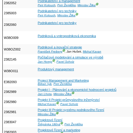
Podnikatelství a management
2382052
Ⓖ
Petr Kolouch
,
Petr Žemlička
,
Miroslav Žilka
Podnikatelství pro techniky
2385003
Ⓖ
Petr Kolouch
,
Miroslav Žilka
Podnikatelství pro techniky
2382060
Podniková a vnitropodniková ekonomika
W38O009
Podnikové a inovační strategie
W38OZ002
Ⓖ
František Freiberg
, Jan Hušek,
Michal Kavan
Počítačové modelování a simulace ve výrobě
2382145
Ⓖ
Jan Horejc
,
Pavel Scholz
Produktový management
W38O011
Project Management and Marketing
E382093
Birkan Işik
,
Petr Žemlička
Projekt I - Plánování a ekonomické hodnocení projektů
2382989
Ⓖ
Jan Lhota
,
Miroslav Žilka
Projekt II Projekt průmyslového inženýrství
2382980
Ⓖ
Michal Kavan
,
Pavel Scholz
Projekt III Projekt systému podnikového řízení
2382981
Ⓖ
Miroslav Žilka
Projektové řízení
2383047
Ⓖ
Štěpánka Uličná
,
Petr Žemlička
Projektové řízení a marketing
2382003