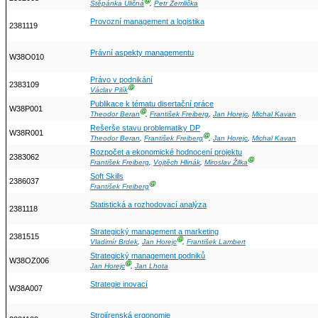
Ⓖ
Štěpánka Uličná
,
Petr Žemlička
Provozní management a logistika
2381119
Právní aspekty managementu
W38O010
Právo v podnikání
2383109
Ⓖ
Václav Pilík
Publikace k tématu disertační práce
W38P001
Ⓖ
Theodor Beran
,
František Freiberg
,
Jan Horejc
,
Michal Kavan
Rešerše stavu problematiky DP
W38R001
Ⓖ
Theodor Beran
,
František Freiberg
,
Jan Horejc
,
Michal Kavan
Rozpočet a ekonomické hodnocení projektu
2383062
Ⓖ
František Freiberg
,
Vojtěch Hlinák
,
Miroslav Žilka
Soft Skills
2386037
Ⓖ
František Freiberg
Statistická a rozhodovací analýza
2381118
Strategický management a marketing
2381515
Ⓖ
Vladimír Brdek
,
Jan Horejc
,
František Lambert
Strategický management podniků
W38OZ006
Ⓖ
Jan Horejc
,
Jan Lhota
Strategie inovací
W38A007
Strojírenská ergonomie