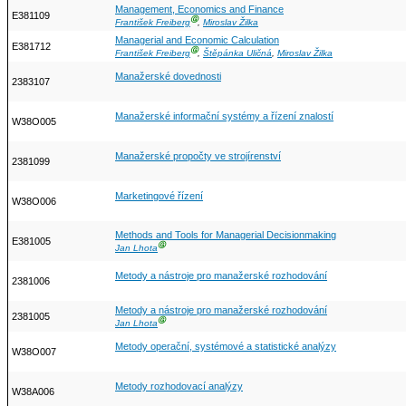
Management, Economics and Finance
E381109
Ⓖ
František Freiberg
,
Miroslav Žilka
Managerial and Economic Calculation
E381712
Ⓖ
František Freiberg
,
Štěpánka Uličná
,
Miroslav Žilka
Manažerské dovednosti
2383107
Manažerské informační systémy a řízení znalostí
W38O005
Manažerské propočty ve strojírenství
2381099
Marketingové řízení
W38O006
Methods and Tools for Managerial Decisionmaking
E381005
Ⓖ
Jan Lhota
Metody a nástroje pro manažerské rozhodování
2381006
Metody a nástroje pro manažerské rozhodování
2381005
Ⓖ
Jan Lhota
Metody operační, systémové a statistické analýzy
W38O007
Metody rozhodovací analýzy
W38A006