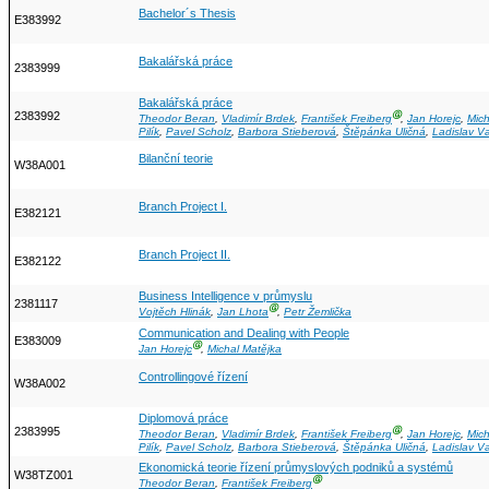
Bachelor´s Thesis
E383992
Bakalářská práce
2383999
Bakalářská práce
2383992
Ⓖ
Theodor Beran
,
Vladimír Brdek
,
František Freiberg
,
Jan Horejc
,
Mic
Pilík
,
Pavel Scholz
,
Barbora Stieberová
,
Štěpánka Uličná
,
Ladislav V
Bilanční teorie
W38A001
Branch Project I.
E382121
Branch Project II.
E382122
Business Intelligence v průmyslu
2381117
Ⓖ
Vojtěch Hlinák
,
Jan Lhota
,
Petr Žemlička
Communication and Dealing with People
E383009
Ⓖ
Jan Horejc
,
Michal Matějka
Controllingové řízení
W38A002
Diplomová práce
2383995
Ⓖ
Theodor Beran
,
Vladimír Brdek
,
František Freiberg
,
Jan Horejc
,
Mic
Pilík
,
Pavel Scholz
,
Barbora Stieberová
,
Štěpánka Uličná
,
Ladislav V
Ekonomická teorie řízení průmyslových podniků a systémů
W38TZ001
Ⓖ
Theodor Beran
,
František Freiberg