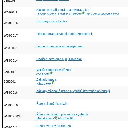
2381108
Studie disertační práce a rozprava k ní
W38S001
Ⓖ
Theodor Beran
,
František Freiberg
,
Jan Horejc
,
Michal Kavan
Systémy řízení kvality
W38O015
Teorie a praxe investičního rozhodování
W38O017
Teorie organizace a managementu
W38T003
Utváření strategie a její realizace
W38O014
Virtuální podnikové řízení
2382151
Ⓖ
Jan Lhota
Základy práva
2383001
Ⓖ
Václav Pilík
Základy vědecké práce a využití informačních zdrojů
W38O016
Řízení finančních rizik
W38O018
Řízení výrobních procesů a systémů
W38OZ003
Ⓖ
Michal Kavan
,
Miroslav Žilka
Řízení výroby a provozu
W38O012