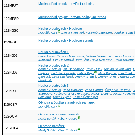
Multimediální projekt - jevištní technika
129MPJT
Multimediální projekt - stavba scény, dekorace
129MPSD
Nauka o budovách - typologie
129NBSC
Ⓖ
Mikuláš Hulec
,
Lenka Popelová
,
Vladimír Soukenka
,
Jindřich Svato
Nauka o budovách - typologie staveb
D29NOB
Nauka o budovách 1
129NB01
Pavel Filsak
,
Sabina Havránková
,
Helena Hexnerová
,
Jana Hořická
,
L
Kutílková
,
Eva Linhartová
,
Petr Lédl
,
Pavla Neradová
,
Petra Novotná
Nauka o budovách 2
Andrea Abelová
,
Jan Bartoníček
,
Pavel Filsak
,
Sabina Havránková
,
H
129NB02
Ⓖ
Hájková
,
Ladislav Kalivoda
,
Luboš Knytl
,
Miloš Kopřiva
,
Eva Kosíko
Novotná
,
Edita Sapíková
,
Jindřich Svatoš
,
Jindřich Synek
,
Radek Zyk
Čunderlík
Nauka o budovách 3
Andrea Abelová
,
Hana Boříková
,
Jana Hořická
,
Štěpánka Hájková
,
L
129NB03
Stanislava Kutílková
,
Eva Linhartová
,
Petra Novotná
,
Nikola Puchelo
Salavová
,
Radek Zykan
,
Tomáš Šenberger
Obnova a údržba stavebních památek
D29OSP
Ⓖ
Mikuláš Hulec
Ochrana a obnova památek
129OOP
Ⓖ
Matěj Boháč
,
Klára Kroftová
Ochrana památek
129YOPA
Ⓖ
Matěj Boháč
,
Klára Kroftová