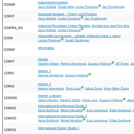
Industrial Archeology
D29IAR
Ⓖ
Jana Hořická
,
Tomáš Med
,
Lenka Popelová
,
Jan Pustějovský
Industrial Heritage - Theory and Practice
129IHT
Ⓖ
Jana Hořická
,
Lenka Popelová
,
Jan Pustějovský
Industrial Revolution Urban Planning, Architecture and Fine Arts
D29PRA_EN
Ⓖ
Jana Hořická
,
Lenka Popelová
Industriální archeologie - základy vědecké práce v oboru
D29IA
Ⓖ
Lenka Popelová
,
Tomáš Šenberger
Informatika
D29INF
Interier
129INT
Ⓖ
Vladimír Gleich
,
Helena Hexnerová
,
Zuzana Pešková
,
Jiří Trojan
,
Ja
Interior 1
129IN1
Ⓖ
Zdenka Nováková
,
Zuzana Pešková
Interior 2
129IN2
Ⓖ
Helena Hexnerová
,
Petra Lenz
,
Jakub Zoula
,
Anna Marie Černá
Interiér a design
129XIND
Ⓖ
Jakub Ficenec
,
Vladimír Gleich
,
Petra Lenz
,
Zuzana Pešková
,
Jaku
International Architectural Studio 2
129IAS2
Ⓖ
Hana Boříková
,
Michal Hlaváček
,
Eva Linhartová
,
Edita Sapíková
,
International Architectural Studio 3
129IAS3
Ⓖ
Hana Boříková
,
Michal Hlaváček
,
Eva Linhartová
,
Edita Sapíková
International Design Studio 1
129IDS1