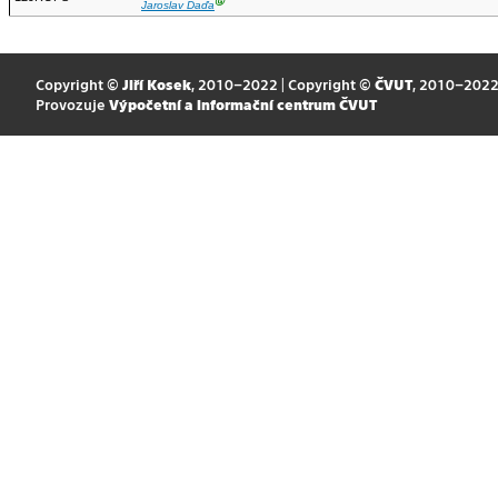
Ⓖ
Jaroslav Daďa
Copyright ©
Jiří Kosek
, 2010–2022 | Copyright ©
ČVUT
, 2010–202
Provozuje
Výpočetní a informační centrum ČVUT