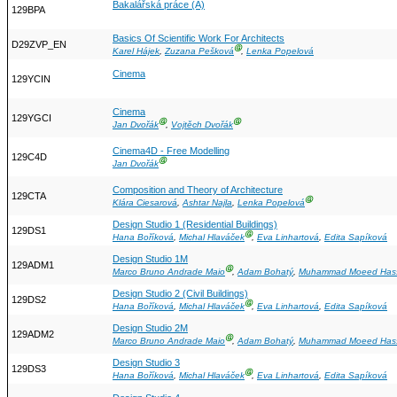
Bakalářská práce (A)
129BPA
Basics Of Scientific Work For Architects
D29ZVP_EN
Ⓖ
Karel Hájek
,
Zuzana Pešková
,
Lenka Popelová
Cinema
129YCIN
Cinema
129YGCI
Ⓖ
Ⓖ
Jan Dvořák
,
Vojtěch Dvořák
Cinema4D - Free Modelling
129C4D
Ⓖ
Jan Dvořák
Composition and Theory of Architecture
129CTA
Ⓖ
Klára Ciesarová
,
Ashtar Najla
,
Lenka Popelová
Design Studio 1 (Residential Buildings)
129DS1
Ⓖ
Hana Boříková
,
Michal Hlaváček
,
Eva Linhartová
,
Edita Sapíková
Design Studio 1M
129ADM1
Ⓖ
Marco Bruno Andrade Maio
,
Adam Bohatý
,
Muhammad Moeed Has
Design Studio 2 (Civil Buildings)
129DS2
Ⓖ
Hana Boříková
,
Michal Hlaváček
,
Eva Linhartová
,
Edita Sapíková
Design Studio 2M
129ADM2
Ⓖ
Marco Bruno Andrade Maio
,
Adam Bohatý
,
Muhammad Moeed Has
Design Studio 3
129DS3
Ⓖ
Hana Boříková
,
Michal Hlaváček
,
Eva Linhartová
,
Edita Sapíková