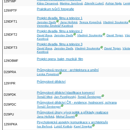
129TWP
Klára Ciesarová
,
Martina Jarošová
,
Zdeněk Lukeš
,
Ashtar Najla
,
Lenk
Praktikum tvůrčí fotografie
129XPTF
Projekt divadla, filmu a televize 1
129DFT1
Ⓖ
Jaroslav Daďa
,
Jana Hořická
,
Tereza Kopečná
,
Vladimír Soukenka
Veronika Šindelář Kastlová
Projekt divadla, filmu a televize 2
129DFT2
Ⓖ
Ⓖ
David Baxa
,
Jaroslav Daďa
,
Vladimír Soukenka
,
David Trojan
,
Vác
Kastlová
Projekt divadla, filmu a televize 3
129DFT3
Ⓖ
David Baxa
,
Jaroslav Daďa
,
Vladimír Soukenka
,
David Trojan
,
Václa
Kastlová
Projekt opera, balet, muzikál, film
129OBMF
Průmyslová revoluce - architektura a umění
D29PRA
Ⓖ
Lenka Popelová
Průmyslové dědictví
129YPR
Průmyslové dědictví klasifikace konverzí
D29PDK
Ⓖ
Tomáš Med
,
Jan Pustějovský
,
Tomáš Šenberger
Průmyslové dědictví ČR - evidence, hodnocení, ochrana
D29PDC
Ⓖ
Tomáš Šenberger
Průmyslové úhory vývoj politik a příklady realizace
D29PU
Ⓖ
Jana Hořická
,
Michal Šourek
Psychologické aspekty komunikace v architektuře
129XPKA
Ⓖ
Iva Beňová
,
Lukáš Kolibár
,
Karel Smejkal