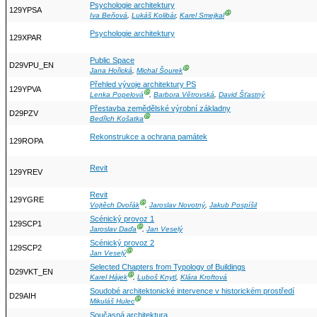
Psychologie architektury
129YPSA
Ⓖ
Iva Beňová
,
Lukáš Kolibár
,
Karel Smejkal
Psychologie architektury
129XPAR
Public Space
D29VPU_EN
Ⓖ
Jana Hořická
,
Michal Šourek
Přehled vývoje architektury PS
129YPVA
Ⓖ
Lenka Popelová
,
Barbora Větrovská
,
David Šťastný
Přestavba zemědělské výrobní základny
D29PZV
Ⓖ
Bedřich Košatka
Rekonstrukce a ochrana památek
129ROPA
Revit
129YREV
Revit
129YGRE
Ⓖ
Vojtěch Dvořák
,
Jaroslav Novotný
,
Jakub Pospíšil
Scénický provoz 1
129SCP1
Ⓖ
Jaroslav Daďa
,
Jan Veselý
Scénický provoz 2
129SCP2
Ⓖ
Jan Veselý
Selected Chapters from Typology of Buildings
D29VKT_EN
Ⓖ
Karel Hájek
,
Luboš Knytl
,
Klára Kroftová
Soudobé architektonické intervence v historickém prostředí
D29AIH
Ⓖ
Mikuláš Hulec
Současná architektura