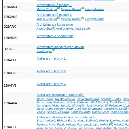
Architektonické modely 1
129XAM1
Ⓖ
Ⓖ
Michal Chalupa
,
Vojtěch Dvořák
,
Přemysl Kraus
Architektonické modely 2
129XAM2
Ⓖ
Ⓖ
Michal Chalupa
,
Vojtěch Dvořák
,
Přemysl Kraus
Architektura a konstrukce
D29ARK
Ⓖ
Karel Hájek
,
Miloš Kopřiva
,
Aleš Vaněk
Architektura a scénografie
129ARSC
Architektura inženýrských staveb
D29AIS
Ⓖ
Karel Hájek
Atelier arch. tvorby 1
129ATA1
Atelier arch. tvorby 2
129ATV2
Atelier arch. tvorby 3
129ATV3
Atelier architektonicko-konstrukční
Matěj Boháč
,
Iva Broukalová
,
Pavla Dvořáková
,
Stanislav Frolík
,
Ondř
Jansa
,
Karel Kabele
,
Ladislav Kalivoda
,
Miloš Kopřiva
,
Patrik Kotas
,
129AAKA
Jan Kuták
,
Michal Netušil
,
Jiří Novák
,
Josef Novák
,
Jiří Pošmourný
,
Ja
Martin Stark
,
Miroslav Urban
,
Aleš Vaněk
,
Zuzana Veverková
,
Lukáš V
Vácha
,
Andrea Vášková
,
František Wald
,
Radek Zigler
,
Tomáš Šenber
Atelier architektonické tvorby - základní 1
Eva Antošová
,
Richard Bartík
,
Hana Boříková
,
Nikolay Brankov
,
Vojtě
Ⓖ
Ficenec
,
Pavel Filsak
,
Helena Hexnerová
,
Jana Hořická
,
Mikuláš Hu
129ATZ1
Jiran
,
Tomáš Jurica
,
Vít Jurica
,
Jan Kašpar
,
Lukáš Kolibár
,
Bedřich Ko