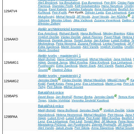
Aleš Brotánek
,
Iva Broukalová
,
Eva Burgetová
,
Petr Bílý
,
Ctislav Fiala
Frantová
,
Stanislav Frolík
,
Kirill Golubiatnikov
,
Hana Hanzlová
,
Ondřej
Housa
,
Karel Kabele
,
Ladislav Kalivoda
,
Ilona Koubková
,
Bedřich Ko
129ATV4
Kuříková
,
Petr Kyzlík
, Petr Kyzlík,
Štěpán Lajda
,
Eva Linhartová
,
Kat
Ⓖ
Mukařovský
,
Michal Netušil
,
Jiří Novák
,
Josef Novák
,
Jan Růžička
,
Z
Stibůrek
,
Miroslav Urban
,
Jitka Vašková
,
Zuzana Veverková
,
Dalibor V
Břetislav Židlický
Ateliér architektonické kompozice
Eva Antošová
,
Richard Bartík
,
Hana Boříková
,
Nikolay Brankov
,
Klára
Vojtěch Dvořák
,
Václav Dvořák
,
Jakub Ficenec
,
Pavel Filsak
,
Helena 
129AAKO
Mizerová
,
Dominik Jansa
,
Tomáš Jurica
,
Jan Kašpar
,
Lukáš Kolibár
,
T
Medvedeva
,
Petra Novotná
,
Zuzana Pešková
,
Lenka Popelová
,
Jiří
Edita Sapíková
,
Martin Souček
,
Aleš Vaněk
,
Vojtěch Vodička
,
Ondřej
Martin Šnorbert
Ateliér tvorby - magisterský 1
Matěj Boháč
,
Hana Gattermayerová
,
Michal Hlaváček
,
Jana Hořická
,
129AMG1
Hájek
,
Dominik Jansa
,
Miloš Kopřiva
,
Klára Kroftová
,
Eva Linhartová
,
Pustějovský
,
Edita Sapíková
,
Martin Stark
,
Aleš Vaněk
,
Radek Zigler
,
Ⓖ
Šourek
,
Vladimír Žďára
Ateliér tvorby - magisterský 2
Ⓖ
Ⓖ
Jaroslav Daďa
,
Václav Dvořák
,
Michal Hlaváček
,
Mikuláš Hulec
,
Ka
129AMG2
Kolář
,
Patrik Kotas
,
Petra Lenz
,
Eva Linhartová
,
Martin Lyga
,
Petr Lé
Tichý
,
Petr Šikola
,
Michal Šourek
Bakalářská práce
129BAPS
Ⓖ
David Baxa
,
Jan Bednář
,
Roman Berka
,
Jaroslav Daďa
,
Tereza Ko
Trojan
,
Václav Vohlídal
,
Veronika Šindelář Kastlová
Bakalářská práce
Ⓖ
Matěj Boháč
,
Hana Boříková
,
Jaroslav Daďa
,
Vojtěch Dvořák
,
Václa
Havránková
,
Helena Hexnerová
,
Michal Hlaváček
,
Petr Housa
,
Jana H
129BPAA
Hájek
,
Luboš Knytl
,
Lukáš Kolibár
,
Petr Kolář
,
Miloš Kopřiva
,
Bedřich 
Lenz
,
Eva Linhartová
,
Petr Lédl
,
Tomáš Med
,
Jiří Mezera
,
Petra Novo
Magdalena Průšová
,
Jan Pustějovský
,
Zdeněk Rychtařík
,
Jiří Smolík
,
Aleš Vaněk
,
Jakub Zoula
,
Petr Šikola
,
Anna Šlapetová
,
Michal Šoure