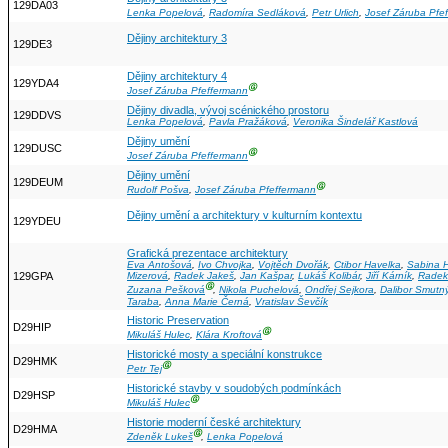
129DA03
Lenka Popelová
,
Radomíra Sedláková
,
Petr Urlich
,
Josef Záruba Pfe
Dějiny architektury 3
129DE3
Dějiny architektury 4
129YDA4
Ⓖ
Josef Záruba Pfeffermann
Dějiny divadla, vývoj scénického prostoru
129DDVS
Lenka Popelová
,
Pavla Pražáková
,
Veronika Šindelář Kastlová
Dějiny umění
129DUSC
Ⓖ
Josef Záruba Pfeffermann
Dějiny umění
129DEUM
Ⓖ
Rudolf Pošva
,
Josef Záruba Pfeffermann
Dějiny umění a architektury v kulturním kontextu
129YDEU
Grafická prezentace architektury
Eva Antošová
,
Ivo Chvojka
,
Vojtěch Dvořák
,
Ctibor Havelka
,
Sabina 
129GPA
Mizerová
,
Radek Jakeš
,
Jan Kašpar
,
Lukáš Kolibár
,
Jiří Kárník
,
Radek
Ⓖ
Zuzana Pešková
,
Nikola Puchelová
,
Ondřej Sejkora
,
Dalibor Smutn
Taraba
,
Anna Marie Černá
,
Vratislav Ševčík
Historic Preservation
D29HIP
Ⓖ
Mikuláš Hulec
,
Klára Kroftová
Historické mosty a speciální konstrukce
D29HMK
Ⓖ
Petr Tej
Historické stavby v soudobých podmínkách
D29HSP
Ⓖ
Mikuláš Hulec
Historie moderní české architektury
D29HMA
Ⓖ
Zdeněk Lukeš
,
Lenka Popelová