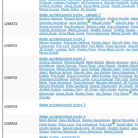
Pešková
,
Ladislav Podracký
,
Jiří Pošmourný
,
Zdeněk Rychtařík
,
Edit
Vojtěch Vodička
,
Jakub Zoula
,
Anna Marie Černá
,
Tomáš Čunderlík
,
Michal Šourek
,
Martin Štibor
,
Jiří Šťástka
Atelier architektonické tvorby - základní 2
Andrea Abelová
,
Richard Bartík
,
Adam Bohatý
,
Vojtěch Dvořák
,
Jaku
Ⓖ
Ⓖ
Veronika Haroldová
,
Jana Hořická
,
Mikuláš Hulec
,
Zdeněk Jiran
,
V
129ATZ2
Tereza Kopečná
,
Eva Kosíková
,
Štěpán Lajda
,
Eva Linhartová
,
Petr
Valeriia Sentebova
,
Martin Souček
,
Jindřich Svatoš
,
Vojtěch Taraba
,
Jakub Zoula
,
Anna Marie Černá
,
Anna Šlapetová
,
Michal Šmolík
,
Mic
Atelier architektonické tvorby 1
Nikolay Brankov
,
Štěpánka Hájková
,
Radek Jakeš
,
Zdeněk Jiran
,
Han
129AT01
Linhartová
,
Petr Lédl
,
Tomáš Med
,
Petr Máša
,
Petra Novotná
,
Zdeněk
Jiří Smolík
,
Ladislav Tichý
,
Radek Zykan
,
Anna Marie Černá
,
Jan Šab
Michal Šmolík
Atelier architektonické tvorby 2
Andrea Abelová
,
Richard Bartík
,
Matěj Boháč
,
Nikolay Brankov
,
Aleš 
Dvořáková
,
Jakub Ficenec
,
Pavel Filsak
,
Libor Fránek
,
Vladimír Gleic
Hexnerová
,
Michal Hlaváček
,
Jana Hořická
,
Mikuláš Hulec
,
Karel Háje
Jakeš
,
Barbora Jelínek
,
Zdeněk Jiran
,
Jan Kašpar
,
Hana Klapalová
,
F
Kolibár
,
Petr Kolář
,
Tereza Kopečná
,
Miloš Kopřiva
,
Eva Kosíková
,
Be
129AT02
Stanislava Kutílková
,
Štěpán Lajda
,
Eva Linhartová
,
Petr Lédl
,
Tomá
Máša
,
Pavla Neradová
,
Petra Novotná
,
Miroslav Němeček
,
Jiří Pošm
Zdeněk Rychtařík
,
Edita Sapíková
,
Tadeáš Slavkovský
,
Jiří Smolík
,
M
Jindřich Svatoš
,
Ladislav Tichý
,
Jiří Trojan
,
Aleš Vaněk
,
Andrea Vášk
Ⓖ
Zdobinská
,
Jakub Zoula
,
Radek Zykan
,
Jan Šabart
,
Petr Šikola
,
Mic
Šťástka
Atelier architektonické tvorby 3
129AT03
Atelier architektonické tvorby 3
Matěj Boháč
,
Hana Boříková
,
Sabina Havránková
,
Michal Hlaváček
,
129ATA3
Ⓖ
Patrik Kotas
,
Petra Lenz
,
Eva Linhartová
,
Petr Lédl
,
Tomáš Med
,
Pe
Ondřej Sejkora
,
Tadeáš Slavkovský
,
Jiří Smolík
,
Jindřich Svatoš
,
Jaku
Šabart
,
Kristýna Škopková
,
Anna Šlapetová
,
Michal Šmolík
Atelier tvorby - konstrukční