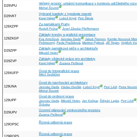
Veřejný prostor: urbánní komunikace v kontextu udržitelného rozv
D29VPU
Ⓖ
Michal Šourek
Vybrané kapitoly z typologie staveb
D29VKT
Ⓖ
Karel Hájek
,
Luboš Knytl
,
Petr Šikola
Za památkami Prahy
129XZPP
Ⓖ
Rudolf Pošva
,
Josef Záruba Pfeffermann
Základy kresby a grafické prezentace
129ZKGP
Ⓖ
Eva Antošová
,
Jaroslav Daďa
,
Jakub Ficenec
,
Kamila Housová Miz
Pošmourný
,
Pavla Pražáková
,
Martina Pytlová
,
Jiří Trojan
,
Vojtěch Vo
Základy památkové péče v architektuře
D29ZPP
Ⓖ
Mikuláš Hulec
Základy vědecké práce pro architekty
D29ZVP
Ⓖ
Karel Hájek
,
Zuzana Pešková
Úvod do fotografické praxe
129XUFP
Miloš Sedláček
Úvod do navrhování architektury
129UNA
Ⓖ
Jaroslav Daďa
,
Václav Dvořák
,
Luboš Knytl
,
Petr Lédl
,
Petra Novot
Michal Šourek
Úvod do profesní praxe
129UPP
Ⓖ
Jaroslav Daďa
,
Mikuláš Hulec
,
Jan Kašpar
,
Štěpán Lajda
,
Petr Lédl
Šťástka
Územní plánování venkovského prostoru
D29UPV
Ⓖ
Zuzana Pešková
Řízená odborná praxe
129OPSC
Řízená odborná praxe
129ROPS