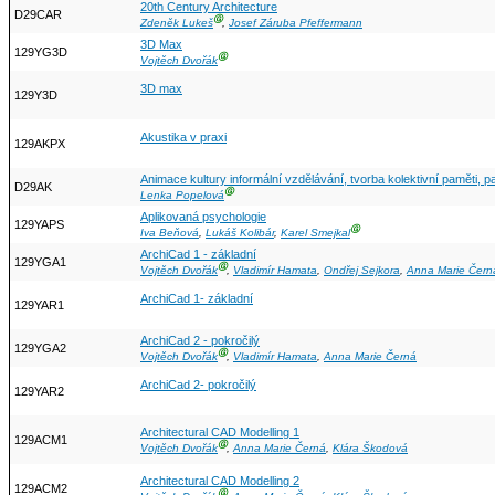
20th Century Architecture
D29CAR
Ⓖ
Zdeněk Lukeš
,
Josef Záruba Pfeffermann
3D Max
129YG3D
Ⓖ
Vojtěch Dvořák
3D max
129Y3D
Akustika v praxi
129AKPX
Animace kultury informální vzdělávání, tvorba kolektivní paměti, pa
D29AK
Ⓖ
Lenka Popelová
Aplikovaná psychologie
129YAPS
Ⓖ
Iva Beňová
,
Lukáš Kolibár
,
Karel Smejkal
ArchiCad 1 - základní
129YGA1
Ⓖ
Vojtěch Dvořák
,
Vladimír Hamata
,
Ondřej Sejkora
,
Anna Marie Čern
ArchiCad 1- základní
129YAR1
ArchiCad 2 - pokročilý
129YGA2
Ⓖ
Vojtěch Dvořák
,
Vladimír Hamata
,
Anna Marie Černá
ArchiCad 2- pokročilý
129YAR2
Architectural CAD Modelling 1
129ACM1
Ⓖ
Vojtěch Dvořák
,
Anna Marie Černá
,
Klára Škodová
Architectural CAD Modelling 2
129ACM2
Ⓖ