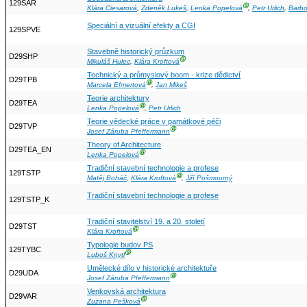
129SAR
Ⓖ
Klára Ciesarová
,
Zdeněk Lukeš
,
Lenka Popelová
,
Petr Urlich
,
Barbo
Speciální a vizuální efekty a CGI
129SPVE
Stavebně historický průzkum
D29SHP
Ⓖ
Mikuláš Hulec
,
Klára Kroftová
Technický a průmyslový boom - krize dědictví
D29TPB
Ⓖ
Marcela Efmertová
,
Jan Mikeš
Teorie architektury
D29TEA
Ⓖ
Lenka Popelová
,
Petr Urlich
Teorie vědecké práce v památkové péči
D29TVP
Ⓖ
Josef Záruba Pfeffermann
Theory of Architecture
D29TEA_EN
Ⓖ
Lenka Popelová
Tradiční stavební technologie a profese
129TSTP
Ⓖ
Matěj Boháč
,
Klára Kroftová
,
Jiří Pošmourný
Tradiční stavební technologie a profese
129TSTP_K
Tradiční stavitelství 19. a 20. století
D29TST
Ⓖ
Klára Kroftová
Typologie budov PS
129TYBC
Ⓖ
Luboš Knytl
Umělecké dílo v historické architektuře
D29UDA
Ⓖ
Josef Záruba Pfeffermann
Venkovská architektura
D29VAR
Ⓖ
Zuzana Pešková