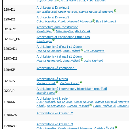
Vojtěch Dvořák
,
Anna Marie Černá
,
Klára Škodová
Architectural Drawing 1
129AD1
Ⓖ
Jan Bačkovský
,
Ctibor Havelka
,
Kamila Housová Mizerová
Architectural Drawing 2
129AD2
Ⓖ
Ctibor Havelka
,
Kamila Housová Mizerová
,
Eva Linhartová
Architecture and Construction
D29ARC
Ⓖ
Karel Hájek
,
Miloš Kopřiva
,
Aleš Vaněk
Architecture of Engineering Structures
D29AIS_EN
Ⓖ
Karel Hájek
Architektonická dílna 1 (1 týden)
129XAD1
Ⓖ
Helena Hexnerová
,
Jana Hořická
,
Eva Linhartová
Architektonická dílna 2 (1 týden)
129XAD2
Ⓖ
Helena Hexnerová
,
Jana Hořická
,
Klára Kroftová
Architektonická kompozice 1
129AKP
Architektonická tvorba
D29ATV
Ⓖ
Ⓖ
Václav Dvořák
,
Vladimír Gleich
Architektonické intervence v historickém prostředí
D29AIP
Ⓖ
Mikuláš Hulec
Architektonické kreslení
129AKR
Eva Antošová
,
Ivo Chvojka
,
Ctibor Havelka
,
Kamila Housová Mizerov
Ⓖ
Kárník
,
Radek Macke
,
Zuzana Pešková
,
Pavla Pražáková
,
Dalibor 
Architektonické kreslení 2
129AK2A
Architektonické kreslení 3
129XA3K
Ⓖ
Ctibor Havelka
,
Kamila Housová Mizerová
,
Vratislav Ševčík