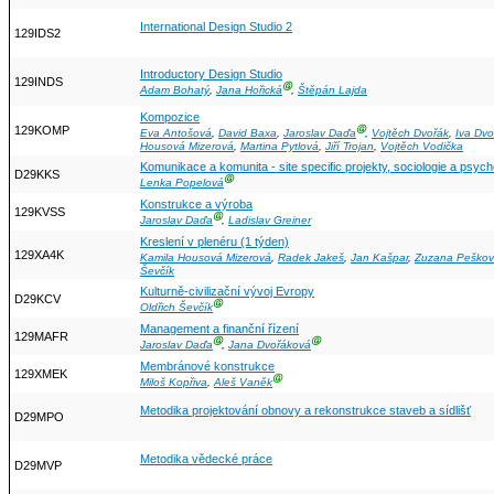
International Design Studio 2
129IDS2
Introductory Design Studio
129INDS
Ⓖ
Adam Bohatý
,
Jana Hořická
,
Štěpán Lajda
Kompozice
129KOMP
Ⓖ
Eva Antošová
,
David Baxa
,
Jaroslav Daďa
,
Vojtěch Dvořák
,
Iva Dv
Housová Mizerová
,
Martina Pytlová
,
Jiří Trojan
,
Vojtěch Vodička
Komunikace a komunita - site specific projekty, sociologie a psych
D29KKS
Ⓖ
Lenka Popelová
Konstrukce a výroba
129KVSS
Ⓖ
Jaroslav Daďa
,
Ladislav Greiner
Kreslení v plenéru (1 týden)
129XA4K
Kamila Housová Mizerová
,
Radek Jakeš
,
Jan Kašpar
,
Zuzana Peško
Ševčík
Kulturně-civilizační vývoj Evropy
D29KCV
Ⓖ
Oldřich Ševčík
Management a finanční řízení
129MAFR
Ⓖ
Ⓖ
Jaroslav Daďa
,
Jana Dvořáková
Membránové konstrukce
129XMEK
Ⓖ
Miloš Kopřiva
,
Aleš Vaněk
Metodika projektování obnovy a rekonstrukce staveb a sídlišť
D29MPO
Metodika vědecké práce
D29MVP