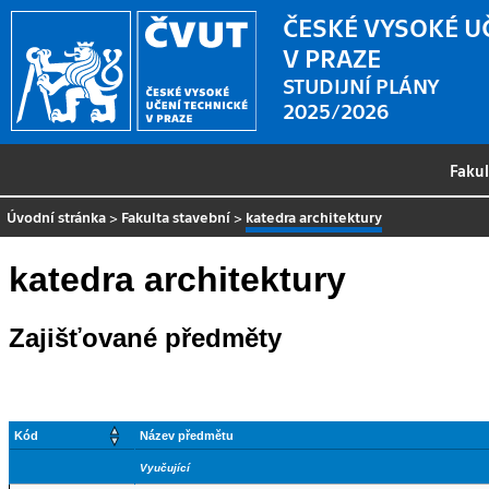
ČESKÉ VYSOKÉ U
V PRAZE
STUDIJNÍ PLÁNY
2025/2026
Faku
Úvodní stránka
>
Fakulta stavební
>
katedra architektury
katedra architektury
Zajišťované předměty
Kód
Název předmětu
Vyučující