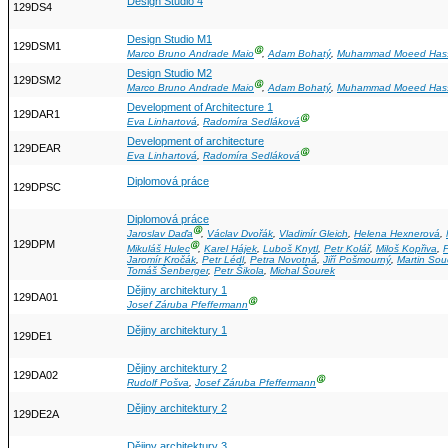
Design Studio 4
129DS4
Design Studio M1
129DSM1
Ⓖ
Marco Bruno Andrade Maio
,
Adam Bohatý
,
Muhammad Moeed Has
Design Studio M2
129DSM2
Ⓖ
Marco Bruno Andrade Maio
,
Adam Bohatý
,
Muhammad Moeed Has
Development of Architecture 1
129DAR1
Ⓖ
Eva Linhartová
,
Radomíra Sedláková
Development of architecture
129DEAR
Ⓖ
Eva Linhartová
,
Radomíra Sedláková
Diplomová práce
129DPSC
Diplomová práce
Ⓖ
Jaroslav Daďa
,
Václav Dvořák
,
Vladimír Gleich
,
Helena Hexnerová
,
129DPM
Ⓖ
Mikuláš Hulec
,
Karel Hájek
,
Luboš Knytl
,
Petr Kolář
,
Miloš Kopřiva
,
P
Jaromír Kročák
,
Petr Lédl
,
Petra Novotná
,
Jiří Pošmourný
,
Martin Sou
Tomáš Šenberger
,
Petr Šikola
,
Michal Šourek
Dějiny architektury 1
129DA01
Ⓖ
Josef Záruba Pfeffermann
Dějiny architektury 1
129DE1
Dějiny architektury 2
129DA02
Ⓖ
Rudolf Pošva
,
Josef Záruba Pfeffermann
Dějiny architektury 2
129DE2A
Dějiny architektury 3