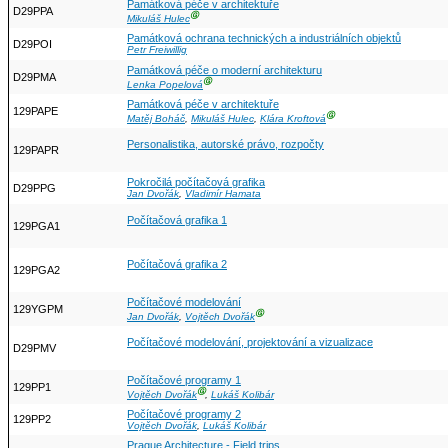
Památková péče v architektuře
D29PPA
Ⓖ
Mikuláš Hulec
Památková ochrana technických a industriálních objektů
D29POI
Petr Freiwillig
Památková péče o moderní architekturu
D29PMA
Ⓖ
Lenka Popelová
Památková péče v architektuře
129PAPE
Ⓖ
Matěj Boháč
,
Mikuláš Hulec
,
Klára Kroftová
Personalistika, autorské právo, rozpočty
129PAPR
Pokročilá počítačová grafika
D29PPG
Jan Dvořák
,
Vladimír Hamata
Počítačová grafika 1
129PGA1
Počítačová grafika 2
129PGA2
Počítačové modelování
129YGPM
Ⓖ
Jan Dvořák
,
Vojtěch Dvořák
Počítačové modelování, projektování a vizualizace
D29PMV
Počítačové programy 1
129PP1
Ⓖ
Vojtěch Dvořák
,
Lukáš Kolibár
Počítačové programy 2
129PP2
Vojtěch Dvořák
,
Lukáš Kolibár
Prague Architecture - Field trips