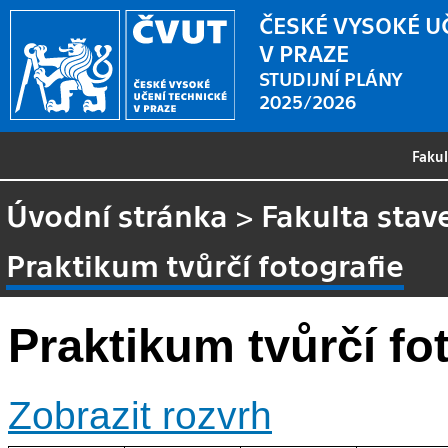
ČESKÉ VYSOKÉ U
V PRAZE
STUDIJNÍ PLÁNY
2025/2026
Faku
Úvodní stránka
>
Fakulta stav
Praktikum tvůrčí fotografie
Praktikum tvůrčí fo
Zobrazit rozvrh