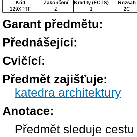
Kód
Zakončení
Kredity (ECTS)
Rozsah
129XPTF
Z
1
2C
Garant předmětu:
Přednášející:
Cvičící:
Předmět zajišťuje:
katedra architektury
Anotace:
Předmět sleduje cest