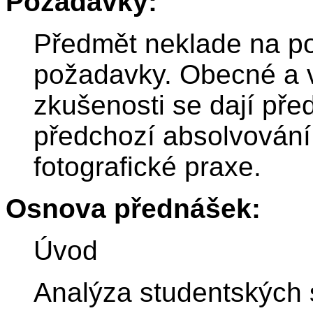
Požadavky:
Předmět neklade na p
požadavky. Obecné a v
zkušenosti se dají př
předchozí absolvován
fotografické praxe.
Osnova přednášek:
Úvod
Analýza studentských