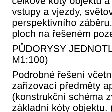
celkové kóty objektu a
vstupy a vjezdy, světo
perspektivního záběru,
ploch na řešeném poz
PŮDORYSY JEDNOTLIV
M1:100)
Podrobné řešení včetn
zařizovací předměty a
(konstrukční schéma zv
základní kóty objektu. (