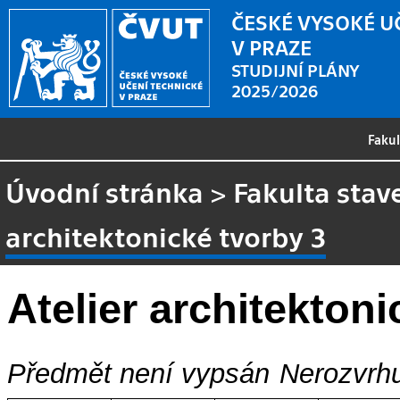
ČESKÉ VYSOKÉ U
V PRAZE
STUDIJNÍ PLÁNY
2025/2026
Faku
Úvodní stránka
>
Fakulta stav
architektonické tvorby 3
Atelier architektoni
Předmět není vypsán
Nerozvrhu