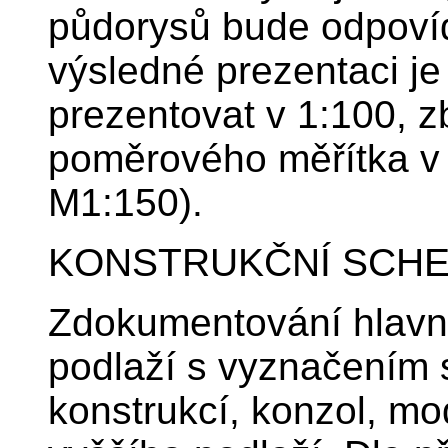
půdorysů bude odpovíd
výsledné prezentaci j
prezentovat v 1:100, z
poměrového měřítka v 
M1:150).
KONSTRUKČNÍ SCH
Zdokumentování hlavní
podlaží s vyznačením 
konstrukcí, konzol, mo