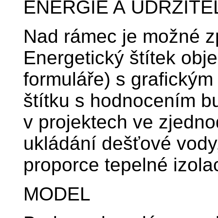
ENERGIE A UDRŽIT
Nad rámec je možné z
Energetický štítek obj
formuláře) s grafický
štítku s hodnocením b
v projektech ve zjedno
ukládání dešťové vody,
proporce tepelné izol
MODEL