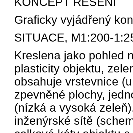
KONCEPT ŘEŠENÍ
Graficky vyjádřený kon
SITUACE, M1:200-1:2
Kreslena jako pohled 
plasticity objektu, zel
obsahuje vrstevnice (
zpevněné plochy, jedn
(nízká a vysoká zeleň),
inženýrské sítě (schem