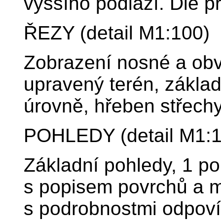
vyššího podlaží. Dle p
ŘEZY (detail M1:100)
Zobrazení nosné a obv
upravený terén, základ
úrovně, hřeben střechy
POHLEDY (detail M1:1
Základní pohledy, 1 p
s popisem povrchů a m
s podrobnostmi odpovíd