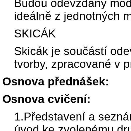
Budou odevzdány mode
ideálně z jednotných ma
SKICÁK
Skicák je součástí od
tvorby, zpracované v p
Osnova přednášek:
Osnova cvičení:
1.Představení a sezná
úvod ke zvolenému dru