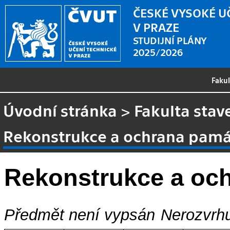
ČESKÉ VYSOKÉ U
V PRAZE
STUDIJNÍ PLÁNY
2025/2026
Faku
Úvodní stránka
>
Fakulta stav
Rekonstrukce a ochrana pam
Rekonstrukce a oc
Předmět není vypsán
Nerozvrhu