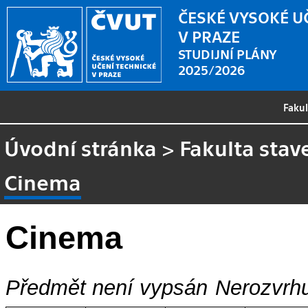
ČESKÉ VYSOKÉ U
V PRAZE
STUDIJNÍ PLÁNY
2025/2026
Faku
Úvodní stránka
>
Fakulta stav
Cinema
Cinema
Předmět není vypsán
Nerozvrhu