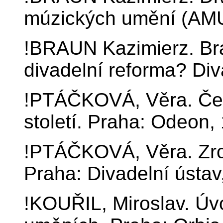
múzických umění (AM
!BRAUN Kazimierz. Br
divadelní reforma? Div
!PTÁČKOVÁ, Věra. Čes
století. Praha: Odeon,
!PTÁČKOVÁ, Věra. Zrc
Praha: Divadelní ústav
!KOUŘIL, Miroslav. Úv