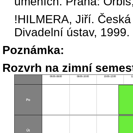
uměních. Praha: Orbis
!HILMERA, Jiří. Česká 
Divadelní ústav, 1999.
Poznámka:
Rozvrh na zimní semest
06:00–08:00
08:00–10:00
10:00–12:00
1
Po
Út