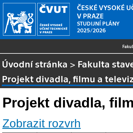
ČESKÉ VYSOKÉ U
V PRAZE
STUDIJNÍ PLÁNY
2025/2026
Faku
Úvodní stránka
>
Fakulta stav
Projekt divadla, filmu a televi
Projekt divadla, fil
Zobrazit rozvrh