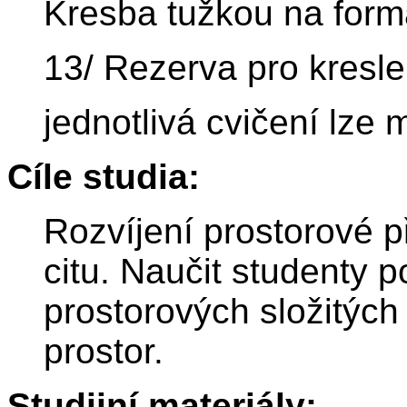
Kresba tužkou na form
13/ Rezerva pro kreslen
jednotlivá cvičení lze 
Cíle studia:
Rozvíjení prostorové p
citu. Naučit studenty p
prostorových složitýc
prostor.
Studijní materiály: