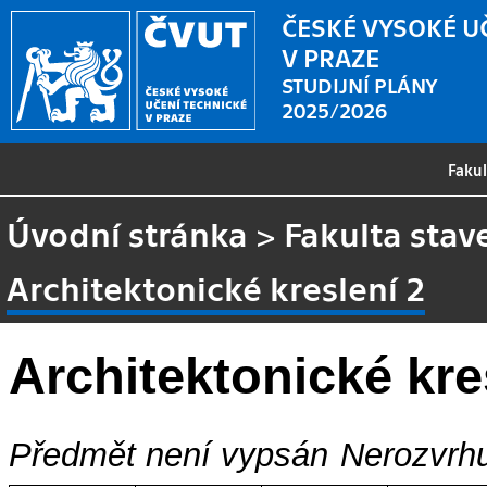
ČESKÉ VYSOKÉ U
V PRAZE
STUDIJNÍ PLÁNY
2025/2026
Faku
Úvodní stránka
>
Fakulta stav
Architektonické kreslení 2
Architektonické kre
Předmět není vypsán
Nerozvrhu