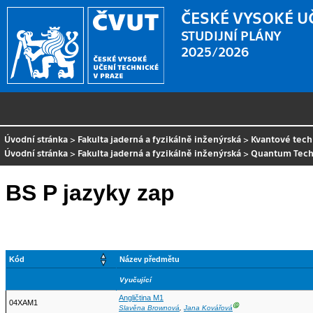
ČESKÉ VYSOKÉ U
STUDIJNÍ PLÁNY
2025/2026
Úvodní stránka
>
Fakulta jaderná a fyzikálně inženýrská
>
Kvantové tech
Úvodní stránka
>
Fakulta jaderná a fyzikálně inženýrská
>
Quantum Tech
BS P jazyky zap
Kód
Název předmětu
Vyučující
Angličtina M1
04XAM1
Ⓖ
Slavěna Brownová
,
Jana Kovářová