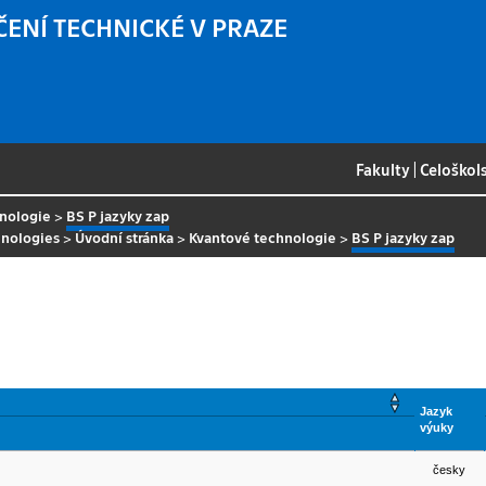
ČENÍ TECHNICKÉ V PRAZE
Fakulty
|
Celoškol
nologie
>
BS P jazyky zap
nologies
>
Úvodní stránka
>
Kvantové technologie
>
BS P jazyky zap
Jazyk
výuky
česky