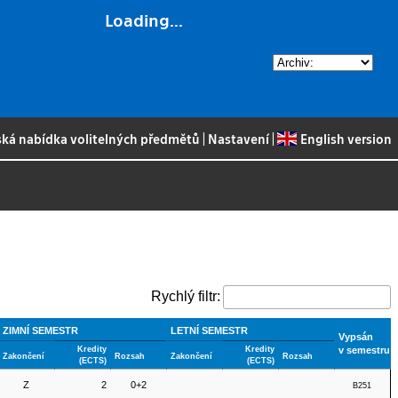
Loading...
ská nabídka volitelných předmětů
|
Nastavení
|
English version
Rychlý filtr:
ZIMNÍ SEMESTR
LETNÍ SEMESTR
Vypsán
Kredity
Kredity
v semestru
Zakončení
Rozsah
Zakončení
Rozsah
(ECTS)
(ECTS)
Z
2
0+2
B251