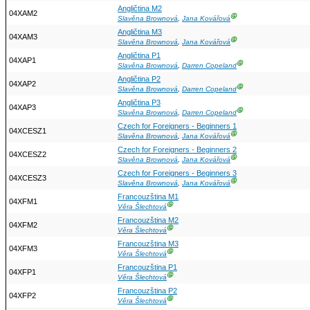
Angličtina M2
04XAM2
Ⓖ
Slavěna Brownová
,
Jana Kovářová
Angličtina M3
04XAM3
Ⓖ
Slavěna Brownová
,
Jana Kovářová
Angličtina P1
04XAP1
Ⓖ
Slavěna Brownová
,
Darren Copeland
Angličtina P2
04XAP2
Ⓖ
Slavěna Brownová
,
Darren Copeland
Angličtina P3
04XAP3
Ⓖ
Slavěna Brownová
,
Darren Copeland
Czech for Foreigners - Beginners 1
04XCESZ1
Ⓖ
Slavěna Brownová
,
Jana Kovářová
Czech for Foreigners - Beginners 2
04XCESZ2
Ⓖ
Slavěna Brownová
,
Jana Kovářová
Czech for Foreigners - Beginners 3
04XCESZ3
Ⓖ
Slavěna Brownová
,
Jana Kovářová
Francouzština M1
04XFM1
Ⓖ
Věra Šlechtová
Francouzština M2
04XFM2
Ⓖ
Věra Šlechtová
Francouzština M3
04XFM3
Ⓖ
Věra Šlechtová
Francouzština P1
04XFP1
Ⓖ
Věra Šlechtová
Francouzština P2
04XFP2
Ⓖ
Věra Šlechtová