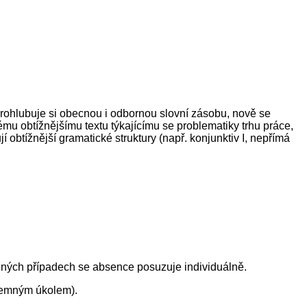
prohlubuje si obecnou i odbornou slovní zásobu, nově se
u obtížnějšímu textu týkajícímu se problematiky trhu práce,
í obtížnější gramatické struktury (např. konjunktiv I, nepřímá
ěných případech se absence posuzuje individuálně.
ísemným úkolem).