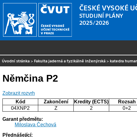
ČESKÉ VYSOKÉ U
STUDIJNÍ PLÁNY
2025/2026
Úvodní stránka
>
Fakulta jaderná a fyzikálně inženýrská
>
katedra human
Němčina P2
Zobrazit rozvrh
Kód
Zakončení
Kredity (ECTS)
Rozsah
04XNP2
Z
2
0+2
Garant předmětu:
Miloslava Čechová
Přednášející: