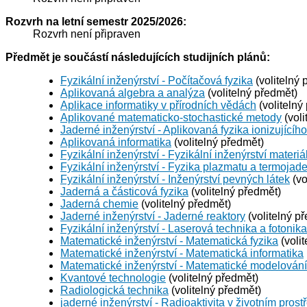
Rozvrh na letní semestr 2025/2026:
Rozvrh není připraven
Předmět je součástí následujících studijních plánů:
Fyzikální inženýrství - Počítačová fyzika
(volitelný 
Aplikovaná algebra a analýza
(volitelný předmět)
Aplikace informatiky v přírodních vědách
(volitelný
Aplikované matematicko-stochastické metody
(voli
Jaderné inženýrství - Aplikovaná fyzika ionizujícího
Aplikovaná informatika
(volitelný předmět)
Fyzikální inženýrství - Fyzikální inženýrství materiá
Fyzikální inženýrství - Fyzika plazmatu a termojad
Fyzikální inženýrství - Inženýrství pevných látek
(vo
Jaderná a částicová fyzika
(volitelný předmět)
Jaderná chemie
(volitelný předmět)
Jaderné inženýrství - Jaderné reaktory
(volitelný p
Fyzikální inženýrství - Laserová technika a fotonika
Matematické inženýrství - Matematická fyzika
(voli
Matematické inženýrství - Matematická informatika
Matematické inženýrství - Matematické modelování
Kvantové technologie
(volitelný předmět)
Radiologická technika
(volitelný předmět)
jaderné inženýrství - Radioaktivita v životním prost