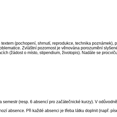
m textem (pochopení, shrnutí, reprodukce, technika poznámek), 
oblematice. Zvláštní pozornost je věnována porozumění slyšeném
cích (žádost o místo, stipendium, životopis). Nadále se procvičuj
a semestr (resp. 6 absencí pro začátečnické kurzy). V odůvodn
hozí absence. Při každé absenci je třeba látku doplnit (např. p