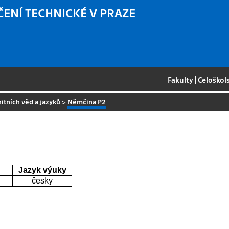
ČENÍ TECHNICKÉ V PRAZE
Fakulty
|
Celoškol
itních věd a jazyků
>
Němčina P2
Jazyk výuky
česky