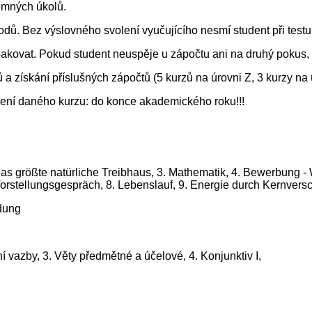
emných úkolů.
odů. Bez výslovného svolení vyučujícího nesmí student při test
kovat. Pokud student neuspěje u zápočtu ani na druhý pokus, z
 získání příslušných zápočtů (5 kurzů na úrovni Z, 3 kurzy na
ní daného kurzu: do konce akademického roku!!!
s größte natürliche Treibhaus, 3. Mathematik, 4. Bewerbung - W
s Vorstellungsgespräch, 8. Lebenslauf, 9. Energie durch Kernve
ldung
ivní vazby, 3. Věty předmětné a účelové, 4. Konjunktiv I,