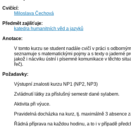
Cvičící:
Miloslava Čechová
Předmět zajišťuje:
katedra humanitních věd a jazyků
Anotace:
V tomto kurzu se student nadále cvičí v práci s odborný
seznamuje s matematickými pojmy a s texty o jaderné pr
jakož i nácviku ústní i písemné komunikace v těchto situa
řeč).
Požadavky:
Výstupní znalosti kurzu NP1 (NP2, NP3)
Zvládnutí látky za příslušný semestr dané sylabem.
Aktivita při výuce.
Pravidelná docházka na kurz, tj. maximálně 3 absence z
Řádná příprava na každou hodinu, a to i v případě předc