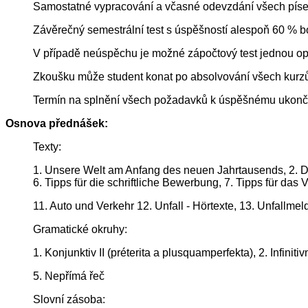
Samostatné vypracování a včasné odevzdání všech pís
Závěrečný semestrální test s úspěšností alespoň 60 % b
V případě neúspěchu je možné zápočtový test jednou opa
Zkoušku může student konat po absolvování všech kurzů a
Termín na splnění všech požadavků k úspěšnému ukonče
Osnova přednášek:
Texty:
1. Unsere Welt am Anfang des neuen Jahrtausends, 2. Da
6. Tipps für die schriftliche Bewerbung, 7. Tipps für da
11. Auto und Verkehr 12. Unfall - Hörtexte, 13. Unfallme
Gramatické okruhy:
1. Konjunktiv II (préterita a plusquamperfekta), 2. Infinit
5. Nepřímá řeč
Slovní zásoba: