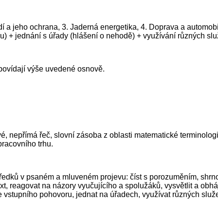
dí a jeho ochrana, 3. Jaderná energetika, 4. Doprava a automobi
ru) + jednání s úřady (hlášení o nehodě) + využívání různých sl
povídají výše uvedené osnově.
lové, nepřímá řeč, slovní zásoba z oblasti matematické terminolog
pracovního trhu.
edků v psaném a mluveném projevu: číst s porozuměním, shrnout,
xt, reagovat na názory vyučujícího a spolužáků, vysvětlit a obháj
se vstupního pohovoru, jednat na úřadech, využívat různých služ