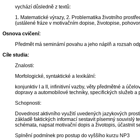
vychází důsledně z textů:
1. Matematické výrazy, 2. Problematika životního prostře
(ustálené fráze v motivačním dopise, životopise, pohovo
Osnova cvičení:
Předmět má seminární povahu a jeho náplň a rozsah od
Cíle studia:
Znalosti:
Morfologické, syntaktické a lexikální:
konjunktiv I a II, infinitivní vazby, věty předmětné a úče
dopravy a automobilové techniky, specifických služeb a 
Schopnosti:
Dovednost aktivního využití uvedených jazykových prostř
základě faktických informací sestavit písemný souvislý te
schémata, napsat motivační dopis a životopis, účastnit 
Splnění podmínek pro postup do vyššího kurzu NP3