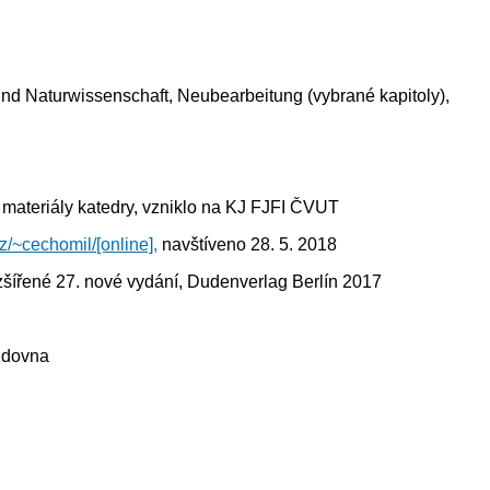
 und Naturwissenschaft, Neubearbeitung (vybrané kapitoly),
 materiály katedry, vzniklo na KJ FJFI ČVUT
.cz/~cechomil/[online],
navštíveno 28. 5. 2018
zšířené 27. nové vydání, Dudenverlag Berlín 2017
tudovna