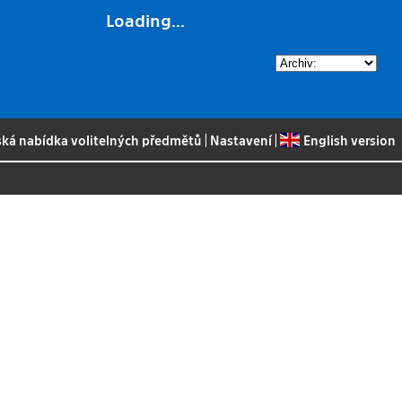
Loading...
ská nabídka volitelných předmětů
|
Nastavení
|
English version