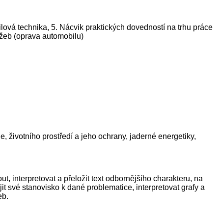
lová technika, 5. Nácvik praktických dovedností na trhu práce
užeb (oprava automobilu)
ie, životního prostředí a jeho ochrany, jaderné energetiky,
 interpretovat a přeložit text odbornějšího charakteru, na
it své stanovisko k dané problematice, interpretovat grafy a
eb.