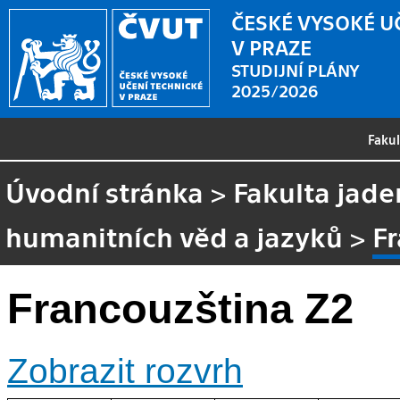
ČESKÉ VYSOKÉ U
V PRAZE
STUDIJNÍ PLÁNY
2025/2026
Faku
Úvodní stránka
>
Fakulta jade
humanitních věd a jazyků
>
F
Francouzština Z2
Zobrazit rozvrh