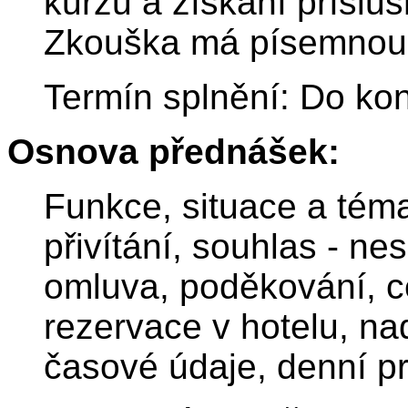
kurzů a získání příslu
Zkouška má písemnou a
Termín splnění: Do ko
Osnova přednášek:
Funkce, situace a téma
přivítání, souhlas - ne
omluva, poděkování, ce
rezervace v hotelu, na
časové údaje, denní p