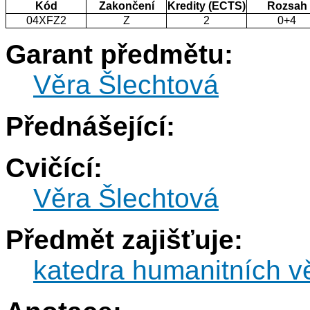
Kód
Zakončení
Kredity (ECTS)
Rozsah
04XFZ2
Z
2
0+4
Garant předmětu:
Věra Šlechtová
Přednášející:
Cvičící:
Věra Šlechtová
Předmět zajišťuje:
katedra humanitních v