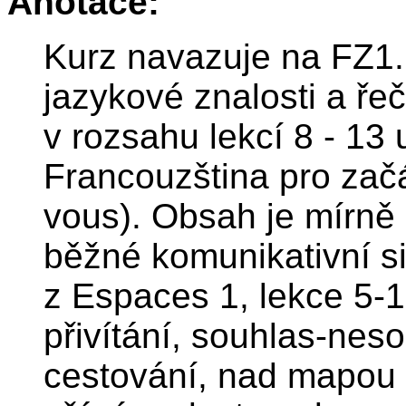
Anotace:
Kurz navazuje na FZ1.
jazykové znalosti a ře
v rozsahu lekcí 8 - 13
Francouzština pro začá
vous). Obsah je mírně 
běžné komunikativní s
z Espaces 1, lekce 5-1
přivítání, souhlas-nes
cestování, nad mapou F