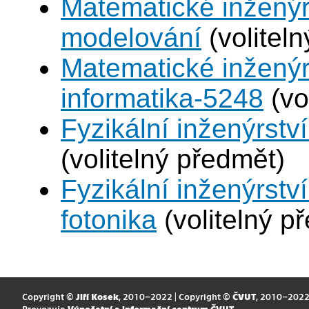
Matematické inženýr
modelování
(volitel
Matematické inženýr
informatika-5248
(vo
Fyzikální inženýrství
(volitelný předmět)
Fyzikální inženýrstv
fotonika
(volitelný p
Copyright ©
Jiří Kosek
, 2010–2022 | Copyright ©
ČVUT
, 2010–202
Provozuje
Výpočetní a informační centrum ČVUT