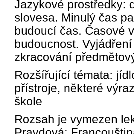
Jazykové prostředky: d
slovesa. Minulý čas p
budoucí čas. Časové vý
budoucnost. Vyjádření 
zkracování předmětovýc
Rozšířující témata: jíd
přístroje, některé výra
škole
Rozsah je vymezen lek
Pravdová: Francouštin