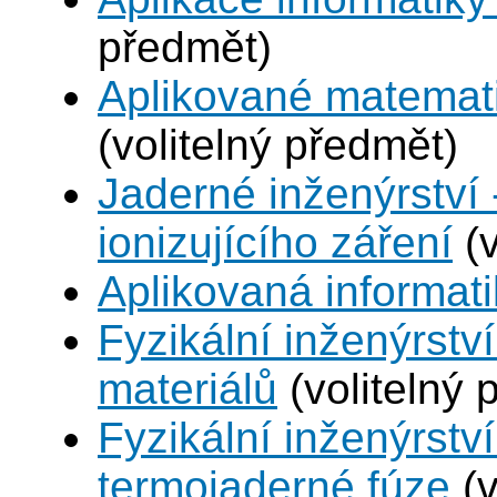
předmět)
Aplikované matemat
(volitelný předmět)
Jaderné inženýrství 
ionizujícího záření
(v
Aplikovaná informat
Fyzikální inženýrství
materiálů
(volitelný 
Fyzikální inženýrstv
termojaderné fúze
(v