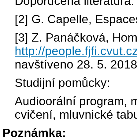
Doporučená literatura:
[2] G. Capelle, Espace
[3] Z. Panáčková, Ho
http://people.fjfi.cvut.
navštíveno 28. 5. 201
Studijní pomůcky:
Audioorální program, m
cvičení, mluvnické tabu
Poznámka: