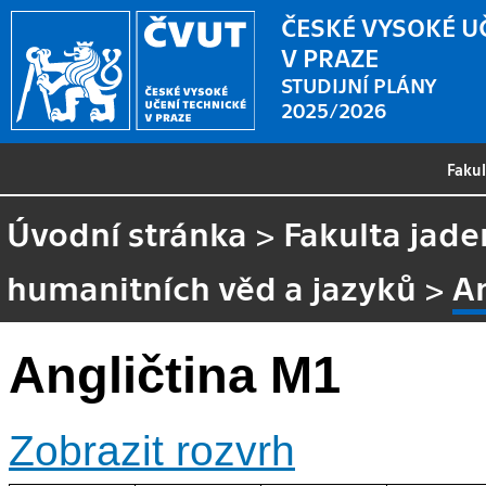
ČESKÉ VYSOKÉ U
V PRAZE
STUDIJNÍ PLÁNY
2025/2026
Faku
Úvodní stránka
>
Fakulta jade
humanitních věd a jazyků
>
A
Angličtina M1
Zobrazit rozvrh