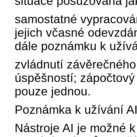
situace posuzována ja
samostatné vypracová
jejich včasné odevzdán
dále poznámku k užíván
zvládnutí závěrečného
úspěšností; zápočtový
pouze jednou.
Poznámka k užívání AI
Nástroje AI je možné k