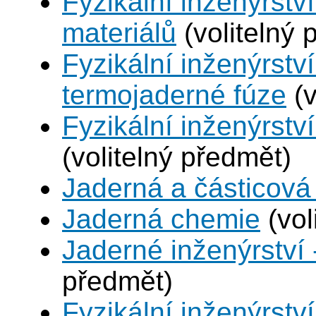
Fyzikální inženýrství
materiálů
(volitelný 
Fyzikální inženýrstv
termojaderné fúze
(v
Fyzikální inženýrství
(volitelný předmět)
Jaderná a částicová 
Jaderná chemie
(vol
Jaderné inženýrství 
předmět)
Fyzikální inženýrstv