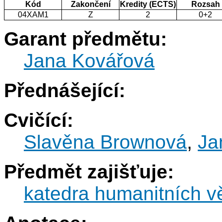
Kód
Zakončení
Kredity (ECTS)
Rozsah
04XAM1
Z
2
0+2
Garant předmětu:
Jana Kovářová
Přednášející:
Cvičící:
Slavěna Brownová
,
Ja
Předmět zajišťuje:
katedra humanitních v