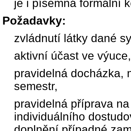
je i písemná formální 
Požadavky:
zvládnutí látky dané s
aktivní účast ve výuce,
pravidelná docházka,
semestr,
pravidelná příprava n
individuálního dostudo
doplnění případné zam