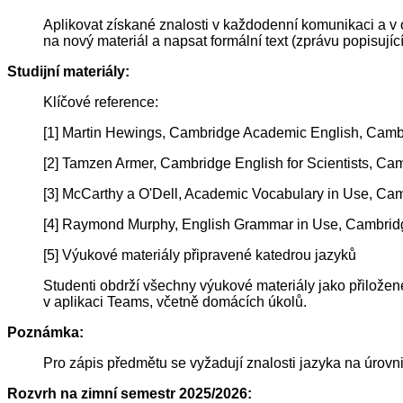
Aplikovat získané znalosti v každodenní komunikaci a v 
na nový materiál a napsat formální text (zprávu popisující
Studijní materiály:
Klíčové reference:
[1] Martin Hewings, Cambridge Academic English, Camb
[2] Tamzen Armer, Cambridge English for Scientists, Ca
[3] McCarthy a O'Dell, Academic Vocabulary in Use, Ca
[4] Raymond Murphy, English Grammar in Use, Cambridg
[5] Výukové materiály připravené katedrou jazyků
Studenti obdrží všechny výukové materiály jako přilože
v aplikaci Teams, včetně domácích úkolů.
Poznámka:
Pro zápis předmětu se vyžadují znalosti jazyka na úrov
Rozvrh na zimní semestr 2025/2026: