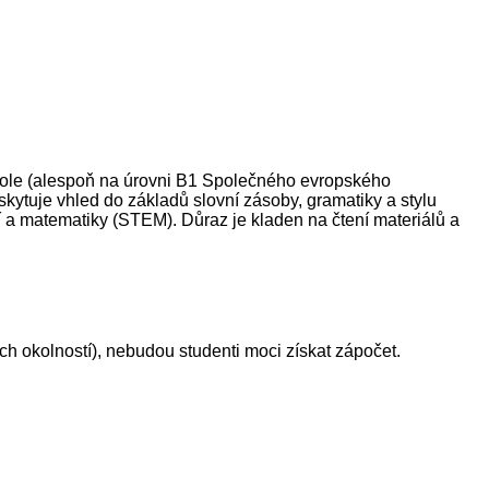
í škole (alespoň na úrovni B1 Společného evropského
kytuje vhled do základů slovní zásoby, gramatiky a stylu
ví a matematiky (STEM). Důraz je kladen na čtení materiálů a
ch okolností), nebudou studenti moci získat zápočet.