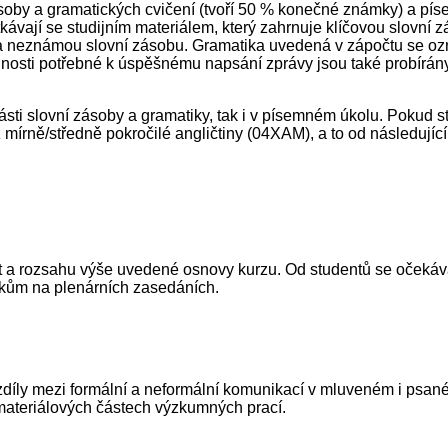
soby a gramatických cvičení (tvoří 50 % konečné známky) a píse
ávají se studijním materiálem, který zahrnuje klíčovou slovní 
a neznámou slovní zásobu. Gramatika uvedená v zápočtu se oz
sti potřebné k úspěšnému napsání zprávy jsou také probírány na 
 části slovní zásoby a gramatiky, tak i v písemném úkolu. Pokud
írně/středně pokročilé angličtiny (04XAM), a to od následujíc
t a rozsahu výše uvedené osnovy kurzu. Od studentů se očekává
vkům na plenárních zasedáních.
y; rozdíly mezi formální a neformální komunikací v mluveném i 
a materiálových částech výzkumných prací.