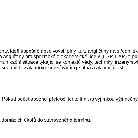
udenty, kteří úspěšně absolvovali plný kurz angličtiny na středn
angličtiny pro specifické a akademické účely (ESP, EAP) a pos
nikační situace týkající se kontextů vědy, techniky, inženýrst
asedáních. Základním očekáváním je plná a aktivní účast.
 Pokud počet absencí překročí tento limit (s výjimkou výjimečný
 domácích úkolů do stanoveného termínu.