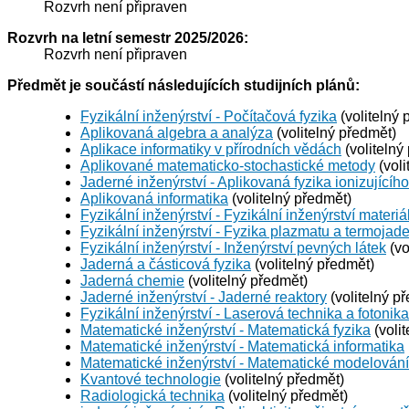
Rozvrh není připraven
Rozvrh na letní semestr 2025/2026:
Rozvrh není připraven
Předmět je součástí následujících studijních plánů:
Fyzikální inženýrství - Počítačová fyzika
(volitelný 
Aplikovaná algebra a analýza
(volitelný předmět)
Aplikace informatiky v přírodních vědách
(volitelný
Aplikované matematicko-stochastické metody
(voli
Jaderné inženýrství - Aplikovaná fyzika ionizujícího
Aplikovaná informatika
(volitelný předmět)
Fyzikální inženýrství - Fyzikální inženýrství materiá
Fyzikální inženýrství - Fyzika plazmatu a termojad
Fyzikální inženýrství - Inženýrství pevných látek
(vo
Jaderná a částicová fyzika
(volitelný předmět)
Jaderná chemie
(volitelný předmět)
Jaderné inženýrství - Jaderné reaktory
(volitelný p
Fyzikální inženýrství - Laserová technika a fotonika
Matematické inženýrství - Matematická fyzika
(voli
Matematické inženýrství - Matematická informatika
Matematické inženýrství - Matematické modelování
Kvantové technologie
(volitelný předmět)
Radiologická technika
(volitelný předmět)