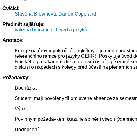
Cvičící:
Slavěna Brownová
,
Darren Copeland
Předmět zajišťuje:
katedra humanitních věd a jazyků
Anotace:
Kurz je na úrovni pokročilé angličtiny a je určen pro st
referenčního rámce pro jazyky CEFR). Poskytuje úvod do 
typického pro akademické a profesní ústní a písemné komu
diskusi o nápadech s kolegy před účastí na plenárních z
Požadavky:
Docházka
Studenti mají povoleny tři omluvené absence za semestr.
Výuka
Povinným požadavkem kurzu je splnění všech týdenních
Hodnocení