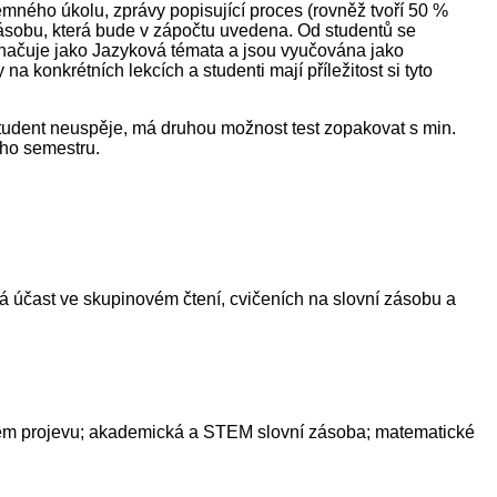
mného úkolu, zprávy popisující proces (rovněž tvoří 50 %
zásobu, která bude v zápočtu uvedena. Od studentů se
načuje jako Jazyková témata a jsou vyučována jako
konkrétních lekcích a studenti mají příležitost si tyto
 student neuspěje, má druhou možnost test zopakovat s min.
ího semestru.
 účast ve skupinovém čtení, cvičeních na slovní zásobu a
psaném projevu; akademická a STEM slovní zásoba; matematické