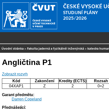
ČESKÉ VYSOKÉ U
STUDIJNÍ PLÁNY
2025/2026
Úvodní stránka
>
Fakulta jaderná a fyzikálně inženýrská
>
katedra human
Angličtina P1
Zobrazit rozvrh
Kód
Zakončení
Kredity (ECTS)
Rozsah
04XAP1
Z
2
0+2
Garant předmětu:
Darren Copeland
Přednášející: