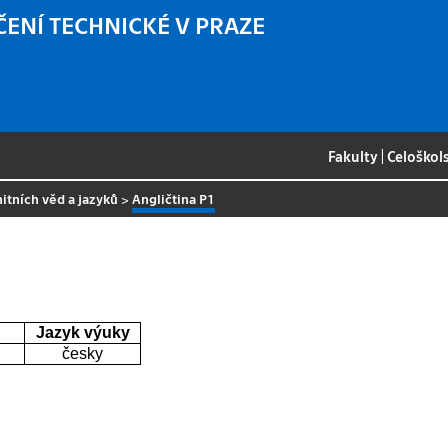
ČENÍ TECHNICKÉ V PRAZE
Fakulty
|
Celoškol
itních věd a jazyků
>
Angličtina P1
Jazyk výuky
česky