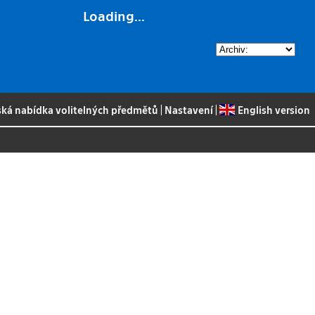
Loading...
ská nabídka volitelných předmětů
|
Nastavení
|
English version