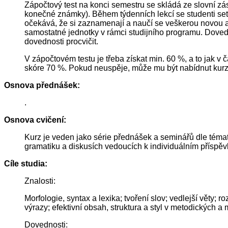
Zápočtový test na konci semestru se skládá ze slovní zá
konečné známky). Během týdenních lekcí se studenti setk
očekává, že si zaznamenají a naučí se veškerou novou 
samostatné jednotky v rámci studijního programu. Dovedno
dovednosti procvičit.
V zápočtovém testu je třeba získat min. 60 %, a to jak v
skóre 70 %. Pokud neuspěje, může mu být nabídnut kurz m
Osnova přednášek:
.
Osnova cvičení:
Kurz je veden jako série přednášek a seminářů dle téma
gramatiku a diskusích vedoucích k individuálním příspě
Cíle studia:
Znalosti:
Morfologie, syntax a lexika; tvoření slov; vedlejší vět
výrazy; efektivní obsah, struktura a styl v metodických 
Dovednosti: