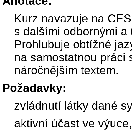
Anotace:
Kurz navazuje na CESP1
s dalšími odbornými a 
Prohlubuje obtížné jaz
na samostatnou práci 
náročnějším textem.
Požadavky:
zvládnutí látky dané s
aktivní účast ve výuce,