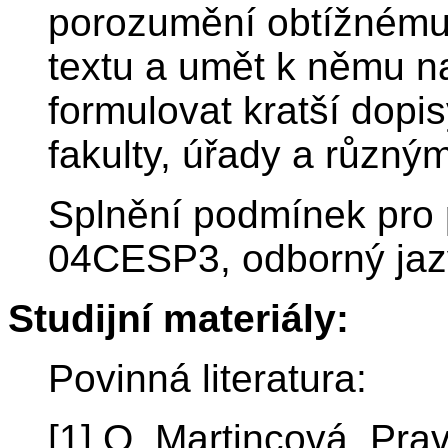
porozumění obtížném
textu a umět k němu n
formulovat kratší dopi
fakulty, úřady a různým
Splnění podmínek pro p
04CESP3, odborný jaz
Studijní materiály:
Povinná literatura:
[1] O. Martincová, Pra