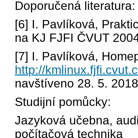
Doporučená literatura:
[6] I. Pavlíková, Prakti
na KJ FJFI ČVUT 200
[7] I. Pavlíková, Hom
http://kmlinux.fjfi.cvut.
navštíveno 28. 5. 201
Studijní pomůcky:
Jazyková učebna, audi
počítačová technika