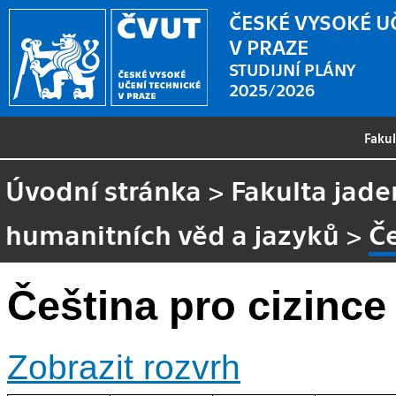
ČESKÉ VYSOKÉ U
V PRAZE
STUDIJNÍ PLÁNY
2025/2026
Faku
Úvodní stránka
>
Fakulta jade
humanitních věd a jazyků
>
Če
Čeština pro cizince 
Zobrazit rozvrh