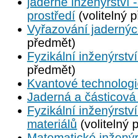
jaderné inženýrství -
prostředí
(volitelný 
Vyřazování jadernýc
předmět)
Fyzikální inženýrství
předmět)
Kvantové technolog
Jaderná a částicová 
Fyzikální inženýrství
materiálů
(volitelný 
Matematické inženýr