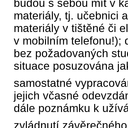
budou s sebou mít v ka
materiály, tj. učebnici
materiály v tištěné či 
v mobilním telefonu!); 
bez požadovaných studi
situace posuzována ja
samostatné vypracová
jejich včasné odevzdán
dále poznámku k užíván
zvládnutí závěrečného