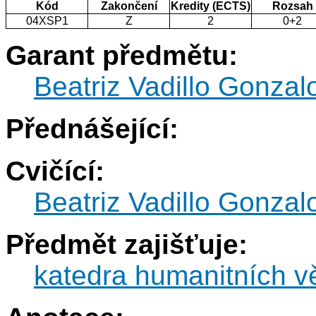
Kód
Zakončení
Kredity (ECTS)
Rozsah
04XSP1
Z
2
0+2
Garant předmětu:
Beatriz Vadillo Gonzal
Přednášející:
Cvičící:
Beatriz Vadillo Gonzal
Předmět zajišťuje:
katedra humanitních v