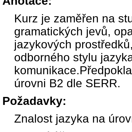
Anotace:
Kurz je zaměřen na st
gramatických jevů, op
jazykových prostředků
odborného stylu jazyk
komunikace.Předpoklad
úrovni B2 dle SERR.
Požadavky:
Znalost jazyka na úro