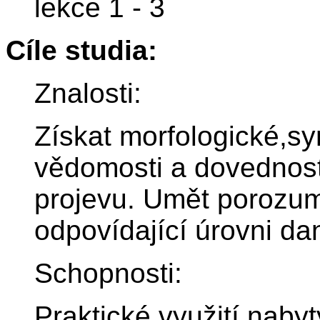
lekce 1 - 3
Cíle studia:
Znalosti:
Získat morfologické,syn
vědomosti a dovednost
projevu. Umět porozu
odpovídající úrovni da
Schopnosti:
Praktické využití naby