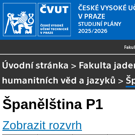
ČESKÉ VYSOKÉ U
V PRAZE
STUDIJNÍ PLÁNY
2025/2026
Faku
Úvodní stránka
>
Fakulta jade
humanitních věd a jazyků
>
Š
Španělština P1
Zobrazit rozvrh