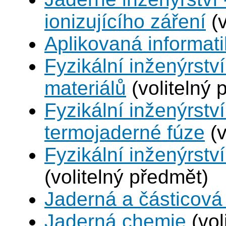
ionizujícího záření
(v
Aplikovaná informat
Fyzikální inženýrství
materiálů
(volitelný 
Fyzikální inženýrstv
termojaderné fúze
(v
Fyzikální inženýrství
(volitelný předmět)
Jaderná a částicová 
Jaderná chemie
(vol