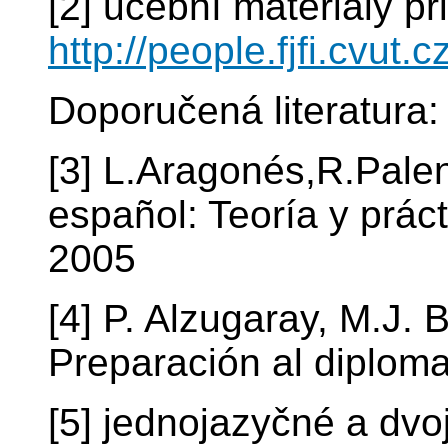
[2] učební materiály p
http://people.fjfi.cvut.
Doporučená literatura:
[3] L.Aragonés,R.Pale
español: Teoría y prác
2005
[4] P. Alzugaray, M.J. 
Preparación al diplom
[5] jednojazyčné a dvo