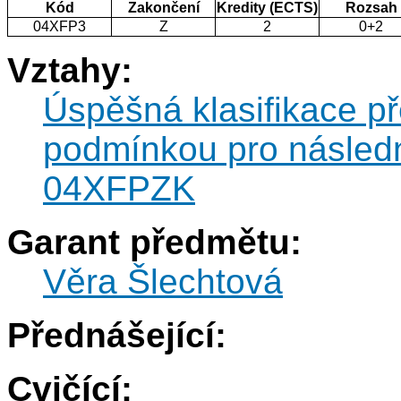
Kód
Zakončení
Kredity (ECTS)
Rozsah
04XFP3
Z
2
0+2
Vztahy:
Úspěšná klasifikace p
podmínkou pro následn
04XFPZK
Garant předmětu:
Věra Šlechtová
Přednášející:
Cvičící: