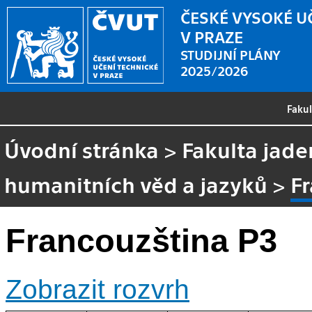
ČESKÉ VYSOKÉ U
V PRAZE
STUDIJNÍ PLÁNY
2025/2026
Faku
Úvodní stránka
>
Fakulta jade
humanitních věd a jazyků
>
F
Francouzština P3
Zobrazit rozvrh