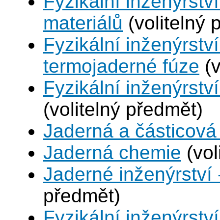
Fyzikální inženýrství
materiálů
(volitelný 
Fyzikální inženýrstv
termojaderné fúze
(v
Fyzikální inženýrství
(volitelný předmět)
Jaderná a částicová 
Jaderná chemie
(vol
Jaderné inženýrství 
předmět)
Fyzikální inženýrstv