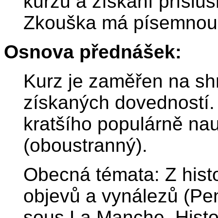
kurzů a získání příslu
Zkouška má písemnou a
Osnova přednášek:
Kurz je zaměřen na shr
získaných dovedností.
kratšího populárně na
(oboustranný).
Obecná témata: Z hist
objevů a vynálezů (Pen
sous La Manche, Histoir