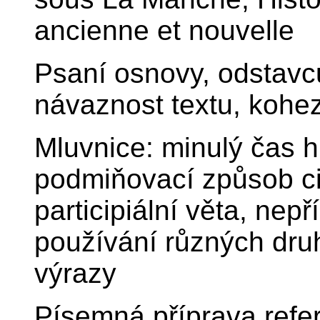
ancienne et nouvelle
Psaní osnovy, odstavců
návaznost textu, kohe
Mluvnice: minulý čas hi
podmiňovací způsob ciz
participiální věta, nep
používání různých dru
výrazy
Písemná příprava refe