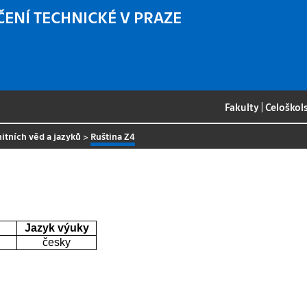
ČENÍ TECHNICKÉ V PRAZE
Fakulty
|
Celoškol
itních věd a jazyků
>
Ruština Z4
Jazyk výuky
česky