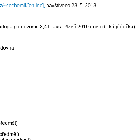
.cz/~cechomil/[online],
navštíveno 28. 5. 2018
, Raduga po-novomu 3,4 Fraus, Plzeň 2010 (metodická příručka)
tudovna
předmět)
 předmět)
telný předmět)