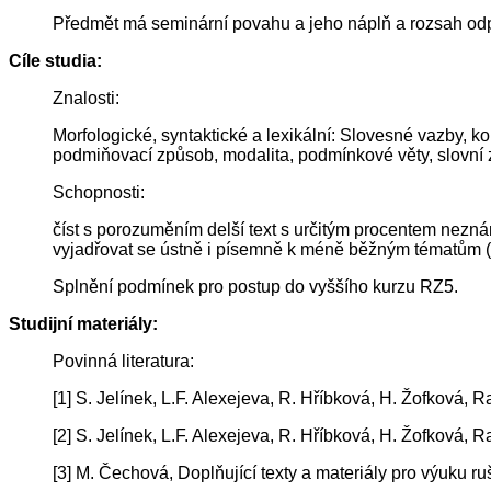
Předmět má seminární povahu a jeho náplň a rozsah od
Cíle studia:
Znalosti:
Morfologické, syntaktické a lexikální: Slovesné vazby, k
podmiňovací způsob, modalita, podmínkové věty, slovní z
Schopnosti:
číst s porozuměním delší text s určitým procentem neznám
vyjadřovat se ústně i písemně k méně běžným tématům (živo
Splnění podmínek pro postup do vyššího kurzu RZ5.
Studijní materiály:
Povinná literatura:
[1] S. Jelínek, L.F. Alexejeva, R. Hříbková, H. Žofková
[2] S. Jelínek, L.F. Alexejeva, R. Hříbková, H. Žofková,
[3] M. Čechová, Doplňující texty a materiály pro výuku r