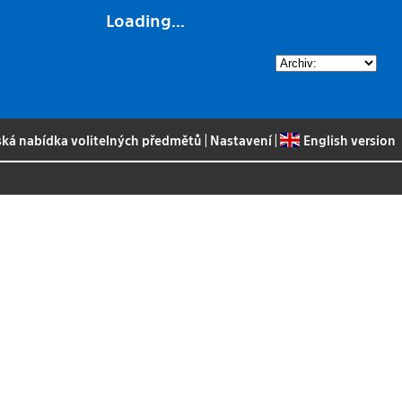
Loading...
ská nabídka volitelných předmětů
|
Nastavení
|
English version