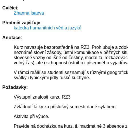
Cvičící:
Zhanna Isaeva
Předmět zajišťuje:
katedra humanitních věd a jazyků
Anotace:
Kurz navazuje bezprostředně na RZ3. Prohlubuje a zdok
neznámé slovní zásoby, ústní komunikace v běžných situa
slovesné vazby odlišné od češtiny, modalita, rozkazovac
volný čas), ale i schopnost ústního i písemného vyjadřov
V rámci reálií se studenti seznamují s různými geografick
svátky i typickými jídly ruské kuchyně.
Požadavky:
Výstupní znalosti kurzu RZ3
Zvládnutí látky za příslušný semestr dané sylabem.
Aktivita při výuce.
Pravidelná docházka na kurz, tj. maximálně 3 absence z