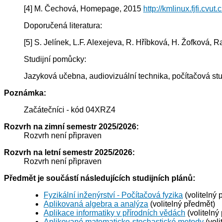
[4] M. Čechová, Homepage, 2015
http://kmlinux.fjfi.cvut
Doporučená literatura:
[5] S. Jelínek, L.F. Alexejeva, R. Hříbková, H. Žofková
Studijní pomůcky:
Jazyková učebna, audiovizuální technika, počítačová s
Poznámka:
Začátečníci - kód 04XRZ4
Rozvrh na zimní semestr 2025/2026:
Rozvrh není připraven
Rozvrh na letní semestr 2025/2026:
Rozvrh není připraven
Předmět je součástí následujících studijních plánů:
Fyzikální inženýrství - Počítačová fyzika
(volitelný 
Aplikovaná algebra a analýza
(volitelný předmět)
Aplikace informatiky v přírodních vědách
(volitelný
Aplikované matematicko-stochastické metody
(voli