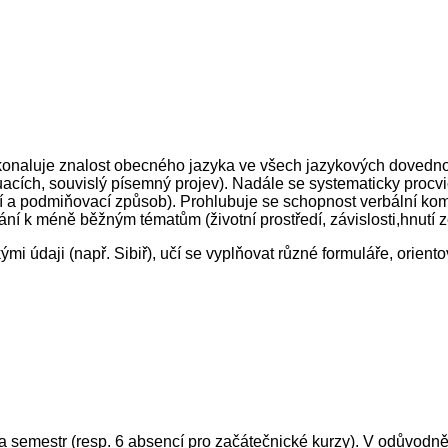
onaluje znalost obecného jazyka ve všech jazykových dovednos
cích, souvislý písemný projev). Nadále se systematicky procvič
í a podmiňovací způsob). Prohlubuje se schopnost verbální komu
ání k méně běžným tématům (životní prostředí, závislosti,hnutí 
ými údaji (např. Sibiř), učí se vyplňovat různé formuláře, orient
a semestr (resp. 6 absencí pro začátečnické kurzy). V odůvodn