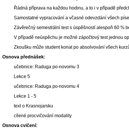
Řádná příprava na každou hodinu, a to i v případě předc
Samostatné vypracování a včasné odevzdání všech pís
Závěrečný semestrální test s úspěšností alespoň 60 % b
V případě neúspěchu je možné zápočtový test jednou opa
Zkoušku může student konat po absolvování všech kurzů a
Osnova přednášek:
učebnice: Raduga po-novomu 3
Lekce 5
učebnice: Raduga po-novomu 4
Lekce 1 - 5
text o Krasnojarsku
cílené procvičování modality
Osnova cvičení: