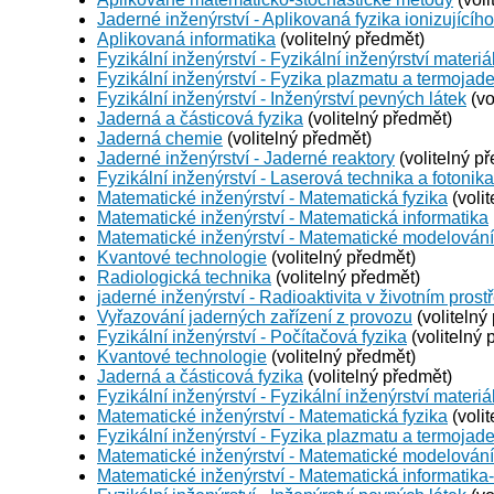
Jaderné inženýrství - Aplikovaná fyzika ionizujícího
Aplikovaná informatika
(volitelný předmět)
Fyzikální inženýrství - Fyzikální inženýrství materiá
Fyzikální inženýrství - Fyzika plazmatu a termojad
Fyzikální inženýrství - Inženýrství pevných látek
(vo
Jaderná a částicová fyzika
(volitelný předmět)
Jaderná chemie
(volitelný předmět)
Jaderné inženýrství - Jaderné reaktory
(volitelný p
Fyzikální inženýrství - Laserová technika a fotonika
Matematické inženýrství - Matematická fyzika
(voli
Matematické inženýrství - Matematická informatika
Matematické inženýrství - Matematické modelování
Kvantové technologie
(volitelný předmět)
Radiologická technika
(volitelný předmět)
jaderné inženýrství - Radioaktivita v životním prost
Vyřazování jaderných zařízení z provozu
(volitelný
Fyzikální inženýrství - Počítačová fyzika
(volitelný 
Kvantové technologie
(volitelný předmět)
Jaderná a částicová fyzika
(volitelný předmět)
Fyzikální inženýrství - Fyzikální inženýrství materiá
Matematické inženýrství - Matematická fyzika
(voli
Fyzikální inženýrství - Fyzika plazmatu a termojad
Matematické inženýrství - Matematické modelování
Matematické inženýrství - Matematická informatika