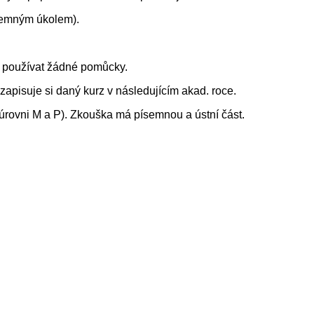
ísemným úkolem).
u používat žádné pomůcky.
apisuje si daný kurz v následujícím akad. roce.
 úrovni M a P). Zkouška má písemnou a ústní část.