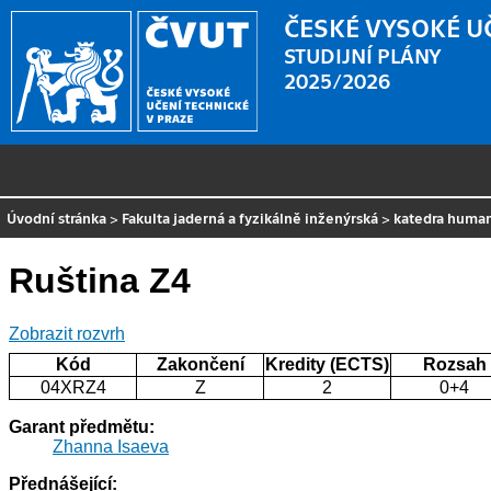
ČESKÉ VYSOKÉ U
STUDIJNÍ PLÁNY
2025/2026
Úvodní stránka
>
Fakulta jaderná a fyzikálně inženýrská
>
katedra human
Ruština Z4
Zobrazit rozvrh
Kód
Zakončení
Kredity (ECTS)
Rozsah
04XRZ4
Z
2
0+4
Garant předmětu:
Zhanna Isaeva
Přednášející: