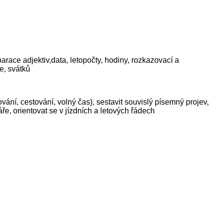
arace adjektiv,data, letopočty, hodiny, rozkazovací a
e, svátků
ání, cestování, volný čas), sestavit souvislý písemný projev,
ře, orientovat se v jízdních a letových řádech