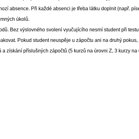
hozí absence. Při každé absenci je třeba látku doplnit (např. p
emných úkolů.
odů. Bez výslovného svolení vyučujícího nesmí student při test
kovat. Pokud student neuspěje u zápočtu ani na druhý pokus, z
 získání příslušných zápočtů (5 kurzů na úrovni Z, 3 kurzy na