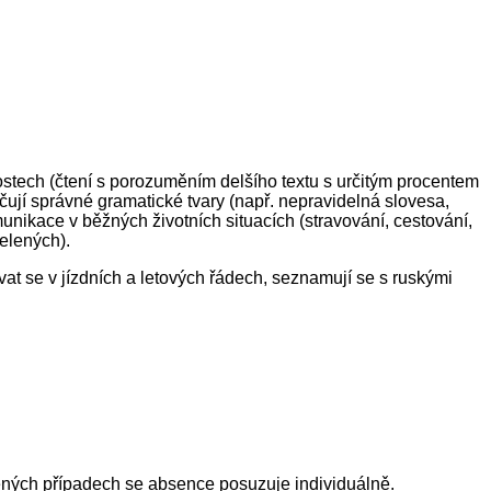
tech (čtení s porozuměním delšího textu s určitým procentem
ují správné gramatické tvary (např. nepravidelná slovesa,
nikace v běžných životních situacích (stravování, cestování,
zelených).
ovat se v jízdních a letových řádech, seznamují se s ruskými
ěných případech se absence posuzuje individuálně.