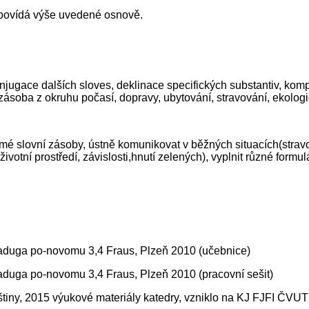
povídá výše uvedené osnově.
onjugace dalších sloves, deklinace specifických substantiv, komp
ásoba z okruhu počasí, dopravy, ubytování, stravování, ekologi
é slovní zásoby, ústně komunikovat v běžných situacích(stravov
tní prostředí, závislosti,hnutí zelených), vyplnit různé formulá
, Raduga po-novomu 3,4 Fraus, Plzeň 2010 (učebnice)
 Raduga po-novomu 3,4 Fraus, Plzeň 2010 (pracovní sešit)
uštiny, 2015 výukové materiály katedry, vzniklo na KJ FJFI ČVUT