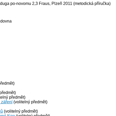
 Raduga po-novomu 2,3 Fraus, Plzeň 2011 (metodická příručka)
tudovna
předmět)
 předmět)
telný předmět)
 záření
(volitelný předmět)
lů
(volitelný předmět)
erné fúze
(volitelný předmět)