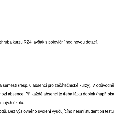
ruba kurzu RZ4, avšak s poloviční hodinovou dotací.
a semestr (resp. 6 absencí pro začátečnické kurzy). V odůvodn
hozí absence. Při každé absenci je třeba látku doplnit (např. p
emných úkolů.
odů. Bez výslovného svolení vyučujícího nesmí student při test