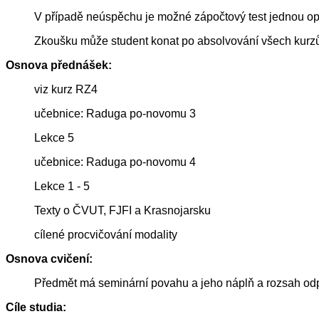
V případě neúspěchu je možné zápočtový test jednou opa
Zkoušku může student konat po absolvování všech kurzů a
Osnova přednášek:
viz kurz RZ4
učebnice: Raduga po-novomu 3
Lekce 5
učebnice: Raduga po-novomu 4
Lekce 1 - 5
Texty o ČVUT, FJFI a Krasnojarsku
cílené procvičování modality
Osnova cvičení:
Předmět má seminární povahu a jeho náplň a rozsah od
Cíle studia: