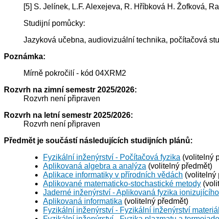
[5] S. Jelínek, L.F. Alexejeva, R. Hříbková H. Žofková,
Studijní pomůcky:
Jazyková učebna, audiovizuální technika, počítačová s
Poznámka:
Mírně pokročilí - kód 04XRM2
Rozvrh na zimní semestr 2025/2026:
Rozvrh není připraven
Rozvrh na letní semestr 2025/2026:
Rozvrh není připraven
Předmět je součástí následujících studijních plánů:
Fyzikální inženýrství - Počítačová fyzika
(volitelný 
Aplikovaná algebra a analýza
(volitelný předmět)
Aplikace informatiky v přírodních vědách
(volitelný
Aplikované matematicko-stochastické metody
(voli
Jaderné inženýrství - Aplikovaná fyzika ionizujícího
Aplikovaná informatika
(volitelný předmět)
Fyzikální inženýrství - Fyzikální inženýrství materiá
Fyzikální inženýrství - Fyzika plazmatu a termojad