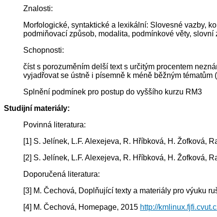
Znalosti:
Morfologické, syntaktické a lexikální: Slovesné vazby, ko
podmiňovací způsob, modalita, podmínkové věty, slovní z
Schopnosti:
číst s porozuměním delší text s určitým procentem neznám
vyjadřovat se ústně i písemně k méně běžným tématům (živo
Splnění podmínek pro postup do vyššího kurzu RM3
Studijní materiály:
Povinná literatura:
[1] S. Jelínek, L.F. Alexejeva, R. Hříbková, H. Žofková
[2] S. Jelínek, L.F. Alexejeva, R. Hříbková, H. Žofková,
Doporučená literatura:
[3] M. Čechová, Doplňující texty a materiály pro výuku r
[4] M. Čechová, Homepage, 2015
http://kmlinux.fjfi.cvut