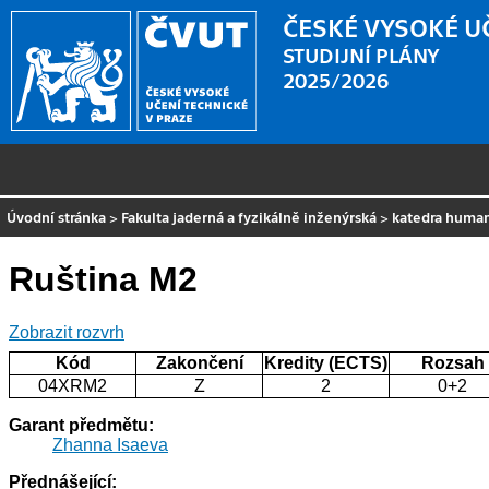
ČESKÉ VYSOKÉ U
STUDIJNÍ PLÁNY
2025/2026
Úvodní stránka
>
Fakulta jaderná a fyzikálně inženýrská
>
katedra human
Ruština M2
Zobrazit rozvrh
Kód
Zakončení
Kredity (ECTS)
Rozsah
04XRM2
Z
2
0+2
Garant předmětu:
Zhanna Isaeva
Přednášející: