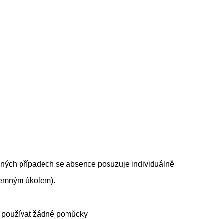
ěných případech se absence posuzuje individuálně.
ísemným úkolem).
u používat žádné pomůcky.