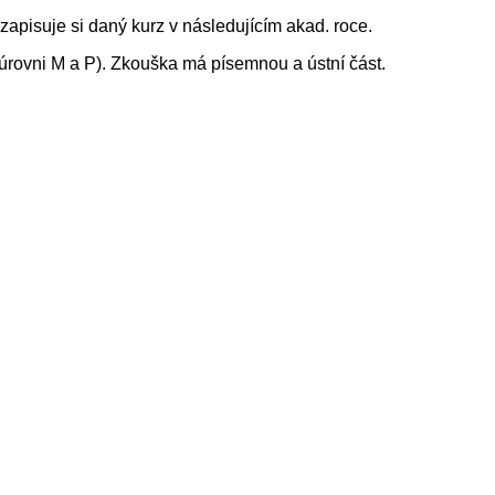
apisuje si daný kurz v následujícím akad. roce.
 úrovni M a P). Zkouška má písemnou a ústní část.