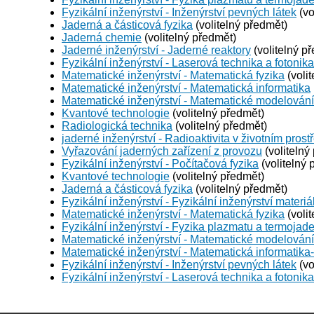
Fyzikální inženýrství - Inženýrství pevných látek
(vo
Jaderná a částicová fyzika
(volitelný předmět)
Jaderná chemie
(volitelný předmět)
Jaderné inženýrství - Jaderné reaktory
(volitelný p
Fyzikální inženýrství - Laserová technika a fotonika
Matematické inženýrství - Matematická fyzika
(voli
Matematické inženýrství - Matematická informatika
Matematické inženýrství - Matematické modelování
Kvantové technologie
(volitelný předmět)
Radiologická technika
(volitelný předmět)
jaderné inženýrství - Radioaktivita v životním prost
Vyřazování jaderných zařízení z provozu
(volitelný
Fyzikální inženýrství - Počítačová fyzika
(volitelný 
Kvantové technologie
(volitelný předmět)
Jaderná a částicová fyzika
(volitelný předmět)
Fyzikální inženýrství - Fyzikální inženýrství materiá
Matematické inženýrství - Matematická fyzika
(voli
Fyzikální inženýrství - Fyzika plazmatu a termojad
Matematické inženýrství - Matematické modelování
Matematické inženýrství - Matematická informatika
Fyzikální inženýrství - Inženýrství pevných látek
(vo
Fyzikální inženýrství - Laserová technika a fotonika