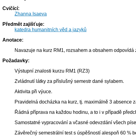
Cvičící:
Zhanna Isaeva
Předmět zajišťuje:
katedra humanitních věd a jazyků
Anotace:
Navazuje na kurz RM1, rozsahem a obsahem odpovídá zh
Požadavky:
Výstupní znalosti kurzu RM1 (RZ3)
Zvládnutí látky za příslušný semestr dané sylabem.
Aktivita při výuce.
Pravidelná docházka na kurz, tj. maximálně 3 absence z
Řádná příprava na každou hodinu, a to i v případě předc
Samostatné vypracování a včasné odevzdání všech pís
Závěrečný semestrální test s úspěšností alespoň 60 % b