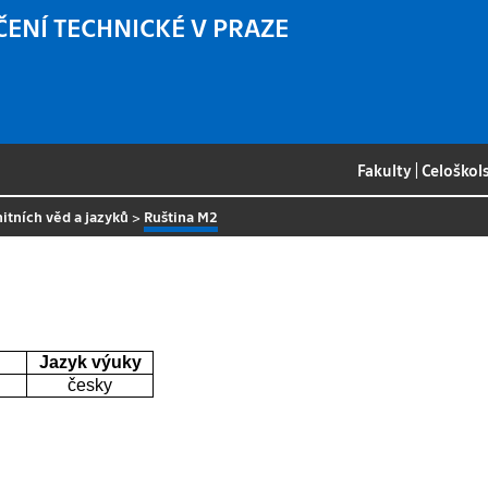
ČENÍ TECHNICKÉ V PRAZE
Fakulty
|
Celoškol
itních věd a jazyků
>
Ruština M2
Jazyk výuky
česky