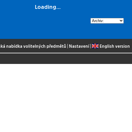
Loading...
ská nabídka volitelných předmětů
|
Nastavení
|
English version