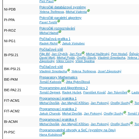
Ⓖ
Petr Pauš
Pokročilé databázové systémy
NI-PDB
Ⓖ
Yelena Trofimova
,
Michal Valenta
Pokročilé paralelní algoritmy
PI-PPA
Ⓖ
Pavel Tvrdík
Pokročilé rozpoznávání
PI-ROZ
Ⓖ
Michal Haindl
Počítačová grafika 1
NI-PG1
Ⓖ
Radek Richtr
,
Jakub Votrubec
Počítačové sítě
Ⓖ
Filip Biľ
,
Jan Chybík
,
Jan Fesl
,
Michal Hažlinský
,
Petr Hodač
,
Štěpán
BI-PSI.21
David Malý
,
Michal Polák
,
Ondřej Slavík
,
Vladimír Smotlacha
,
Yelena 
Zápotocký
,
Viktor Černý
,
Vítek Špelina
Počítačové sítě
BIK-PSI.21
Ⓖ
Vladimír Smotlacha
,
Yelena Trofimova
,
Josef Zápotocký
Preparatory Mathematics
BIE-PKM
Ⓖ
Tomáš Kalvoda
,
Jitka Rybníčková
Programming and Algorithmics 2
BIE-PA2.21
Ⓖ
Tomáš Dejmek
,
Radek Hušek
,
František Kovář
,
Jan Trávníček
,
Ladi
Programovací praktika 1
FIT-ACM1
Ⓖ
Michal Dvořák
,
Jan Matyáš Křišťan
,
Jan Pokorný
,
Ondřej Suchý
,
To
Programovací praktika 2
FIT-ACM2
Ⓖ
Jakub Charvát
,
Michal Dvořák
,
Jan Pokorný
,
Ondřej Suchý
,
Tomáš V
Programovací praktika 4
BI-ACM4
Ⓖ
Michal Dvořák
,
Jan Matyáš Křišťan
,
Jan Pokorný
,
Ondřej Suchý
,
To
Programovatelné obvody a SoC (systémy na čipu)
PI-PSC
Ⓖ
Hana Kubátová