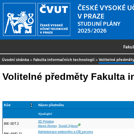
ČESKÉ VYSOKÉ U
V PRAZE
STUDIJNÍ PLÁNY
2025/2026
Faku
Úvodní stránka
>
Fakulta informačních technologií
>
Volitelné předmět
Volitelné předměty Fakulta 
Kód
Název předmětu
Vyučující
3D Printing
BIE-3DT.2
Ⓖ
Marek Reimer
,
Tomáš Sýkora
Administrace webového a DB serveru
BIK-AWD.21