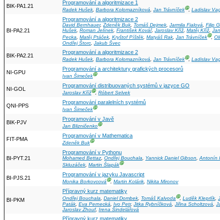
Programování a algoritmizace 1
BIK-PA1.21
Ⓖ
Radek Hušek
,
Barbora Kolomazníková
,
Jan Trávníček
,
Ladislav Va
Programování a algoritmizace 2
David Bernhauer
,
Zdeněk Buk
,
Tomáš Dejmek
,
Jarmila Fialová
,
Filip 
BI-PA2.21
Hušek
,
Roman Jelínek
,
František Kovář
,
Jaroslav Kříž
,
Matěj Kříž
,
Ja
Ⓖ
Pecka
,
Matěj Ptáček
,
Kryštof Píštěk
,
Matyáš Rak
,
Jan Trávníček
,
Ol
Ondřej Štorc
,
Jakub Švec
Programování a algoritmizace 2
BIK-PA2.21
Ⓖ
Radek Hušek
,
Barbora Kolomazníková
,
Jan Trávníček
,
Ladislav Va
Programování a architektury grafických procesorů
NI-GPU
Ⓖ
Ivan Šimeček
Programování distribuovaných systémů v jazyce GO
NI-GOL
Ⓖ
Jaroslav Kříž
,
Róbert Selvek
Programování paralelních systémů
QNI-PPS
Ⓖ
Ivan Šimeček
Programování v Javě
BIK-PJV
Ⓖ
Jan Blizničenko
Programování v Mathematica
FIT-PMA
Ⓖ
Zdeněk Buk
Programování v Pythonu
BI-PYT.21
Mohamed Bettaz
,
Ondřej Bouchala
,
Yannick Daniel Gibson
,
Antonín 
Ⓖ
Skluzáček
,
Martin Šlapák
Programování v jazyku Javascript
BI-PJS.21
Ⓖ
Monika Borkovcová
,
Martin Kolárik
,
Nikita Mironov
Přípravný kurz matematiky
Ⓖ
Ondřej Bouchala
,
Daniel Dombek
,
Tomáš Kalvoda
,
Luděk Kleprlík
,
BI-PKM
Paták
,
Eva Pernecká
,
Ivo Petr
,
Jitka Rybníčková
,
Jiřina Scholtzová
,
J
Jaroslav Zhouf
,
Irena Šindelářová
Přípravný kurz matematiky