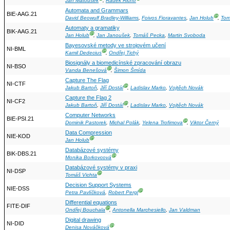
Jan Matoušek
,
Radek Richtr
Automata and Grammars
BIE-AAG.21
Ⓖ
David Beowulf Bradley-Williams
,
Foivos Fioravantes
,
Jan Holub
,
Tom
Automaty a gramatiky
BIK-AAG.21
Ⓖ
Jan Holub
,
Jan Janoušek
,
Tomáš Pecka
,
Martin Svoboda
Bayesovské metody ve strojovém učení
NI-BML
Ⓖ
Kamil Dedecius
,
Ondřej Tichý
Biosignály a biomedicínské zpracování obrazu
NI-BSO
Ⓖ
Vanda Benešová
,
Šimon Šmída
Capture The Flag
NI-CTF
Ⓖ
Jakub Bartoň
,
Jiří Dostál
,
Ladislav Marko
,
Vojtěch Novák
Capture the Flag 2
NI-CF2
Ⓖ
Jakub Bartoň
,
Jiří Dostál
,
Ladislav Marko
,
Vojtěch Novák
Computer Networks
BIE-PSI.21
Ⓖ
Dominik Pastorek
,
Michal Polák
,
Yelena Trofimova
,
Viktor Černý
Data Compression
NIE-KOD
Ⓖ
Jan Holub
Databázové systémy
BIK-DBS.21
Ⓖ
Monika Borkovcová
Databázové systémy v praxi
NI-DSP
Ⓖ
Tomáš Vichta
Decision Support Systems
NIE-DSS
Ⓖ
Petra Pavlíčková
,
Robert Pergl
Differential equations
FITE-DIF
Ⓖ
Ondřej Bouchala
,
Antonella Marchesiello
,
Jan Valdman
Digital drawing
NI-DID
Ⓖ
Denisa Nováčková