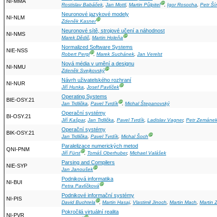
NI-MMA
Ⓖ
Rostislav Babáček
,
Jan Mottl
,
Martin Půlpitel
,
Igor Rosocha
,
Petr Š
Neuronové jazykové modely
NI-NLM
Ⓖ
Zdeněk Kasner
Neuronové sítě, strojové učení a náhodnost
NI-NMS
Ⓖ
Marek Dědič
,
Martin Holeňa
Normalized Software Systems
NIE-NSS
Ⓖ
Robert Pergl
,
Marek Suchánek
,
Jan Verelst
Nová média v umění a designu
NI-NMU
Ⓖ
Zdeněk Svejkovský
Návrh uživatelského rozhraní
NI-NUR
Ⓖ
Jiří Hunka
,
Josef Pavlíček
Operating Systems
BIE-OSY.21
Ⓖ
Jan Trdlička
,
Pavel Tvrdík
,
Michal Štepanovský
Operační systémy
BI-OSY.21
Jiří Kašpar
,
Jan Trdlička
,
Pavel Tvrdík
,
Ladislav Vagner
,
Petr Zemáne
Operační systémy
BIK-OSY.21
Ⓖ
Jan Trdlička
,
Pavel Tvrdík
,
Michal Šoch
Paralelizace numerických metod
QNI-PNM
Ⓖ
Jiří Fürst
,
Tomáš Oberhuber
,
Michael Valášek
Parsing and Compilers
NIE-SYP
Ⓖ
Jan Janoušek
Podniková informatika
NI-BUI
Ⓖ
Petra Pavlíčková
Podnikové informační systémy
NI-PIS
Ⓖ
David Buchtela
,
Martin Hasaj
,
Vlastimil Jinoch
,
Martin Mach
,
Martin 
Pokročilá virtuální realita
NI-PVR