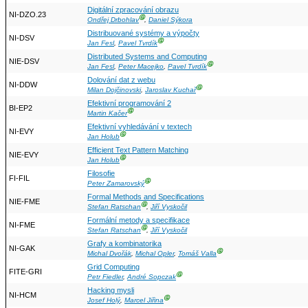
Digitální zpracování obrazu
NI-DZO.23
Ⓖ
Ondřej Drbohlav
,
Daniel Sýkora
Distribuované systémy a výpočty
NI-DSV
Ⓖ
Jan Fesl
,
Pavel Tvrdík
Distributed Systems and Computing
NIE-DSV
Ⓖ
Jan Fesl
,
Peter Macejko
,
Pavel Tvrdík
Dolování dat z webu
NI-DDW
Ⓖ
Milan Dojčinovski
,
Jaroslav Kuchař
Efektivní programování 2
BI-EP2
Ⓖ
Martin Kačer
Efektivní vyhledávání v textech
NI-EVY
Ⓖ
Jan Holub
Efficient Text Pattern Matching
NIE-EVY
Ⓖ
Jan Holub
Filosofie
FI-FIL
Ⓖ
Peter Zamarovský
Formal Methods and Specifications
NIE-FME
Ⓖ
Stefan Ratschan
,
Jiří Vyskočil
Formální metody a specifikace
NI-FME
Ⓖ
Stefan Ratschan
,
Jiří Vyskočil
Grafy a kombinatorika
NI-GAK
Ⓖ
Michal Dvořák
,
Michal Opler
,
Tomáš Valla
Grid Computing
FITE-GRI
Ⓖ
Petr Fiedler
,
André Sopczak
Hacking mysli
NI-HCM
Ⓖ
Josef Holý
,
Marcel Jiřina