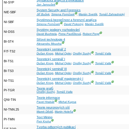
Syntaktická analýza a překladače
NI-SYP
Ⓖ
Jan Janoušek
System Security and Forensics
NIE-SBF
Ⓖ
Jiří Buček
,
Simona Fornůsek
,
Marián Svetlík
,
Tomáš Zahradnický
Systémová bezpečnost a forenzní analýza
NI-SBF
Ⓖ
Simona Fornůsek
,
David Pokorný
,
Marián Svetlík
Systémy podpory rozhodování
NI-DSS
Ⓖ
David Buchtela
,
Petra Pavlíčková
,
Robert Pergl
Síťové technologie 4
BI-ST4
Ⓖ
Alexandru Moucha
Teoretický seminář 2
FIT-TS2
Ⓖ
Dušan Knop
,
Michal Opler
,
Ondřej Suchý
,
Tomáš Valla
Teoretický seminář I
BI-TS1
Ⓖ
Ⓖ
Dušan Knop
,
Michal Opler
,
Ondřej Suchý
,
Tomáš Valla
Teoretický seminář III
BI-TS3
Ⓖ
Ⓖ
Dušan Knop
,
Michal Opler
,
Ondřej Suchý
,
Tomáš Valla
Teoretický seminář magisterský I
NI-TS1
Ⓖ
Ⓖ
Dušan Knop
,
Michal Opler
,
Ondřej Suchý
,
Tomáš Valla
Teorie grafů
PI-TGR
Ondřej Suchý
,
Tomáš Valla
Teorie informace
QNI-TIN
Ⓖ
Pavel Hrabák
,
Michal Kupsa
Teorie neuronových sítí
NI-TNN.25
Ⓖ
Marek Dědič
,
Martin Holeňa
Text Mining
PI-TMN
Ⓖ
Petr Kroha
Tvorba odborných publikací