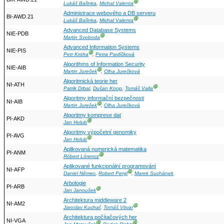
Ⓖ
Lukáš Bařinka
,
Michal Valenta
Administrace webového a DB serveru
BI-AWD.21
Ⓖ
Lukáš Bařinka
,
Michal Valenta
Advanced Database Systems
NIE-PDB
Ⓖ
Martin Svoboda
Advanced Information Systems
NIE-PIS
Ⓖ
Petr Kroha
,
Petra Pavlíčková
Algorithms of Information Security
NIE-AIB
Ⓖ
Martin Jureček
,
Olha Jurečková
Algoritmická teorie her
NI-ATH
Ⓖ
Patrik Drbal
,
Dušan Knop
,
Tomáš Valla
Algoritmy informační bezpečnosti
NI-AIB
Ⓖ
Martin Jureček
,
Olha Jurečková
Algoritmy komprese dat
PI-AKD
Ⓖ
Jan Holub
Algoritmy výpočetní genomiky
PI-AVG
Ⓖ
Jan Holub
Aplikovaná numerická matematika
PI-ANM
Ⓖ
Róbert Lórencz
Aplikované funkcionální programování
NI-AFP
Ⓖ
Daniel Němec
,
Robert Pergl
,
Marek Suchánek
Arbologie
PI-ARB
Ⓖ
Jan Janoušek
Architektura middleware 2
NI-AM2
Ⓖ
Jaroslav Kuchař
,
Tomáš Vitvar
Architektura počítačových her
NI-VGA
Ⓖ
Ⓖ