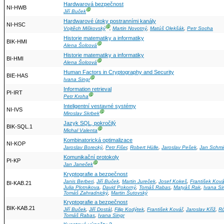
Hardwarová bezpečnost
NI-HWB
Ⓖ
Jiří Buček
Hardwarové útoky postranními kanály
NI-HSC
Ⓖ
Vojtěch Miškovský
,
Martin Novotný
,
Matúš Olekšák
,
Petr Socha
Historie matematiky a informatiky
BIK-HMI
Ⓖ
Alena Šolcová
Historie matematiky a informatiky
BI-HMI
Ⓖ
Alena Šolcová
Human Factors in Cryptography and Security
BIE-HAS
Ⓖ
Ivana Singr
Information retrieval
PI-IRT
Ⓖ
Petr Kroha
Inteligentní vestavné systémy
NI-IVS
Ⓖ
Miroslav Skrbek
Jazyk SQL, pokročilý
BIK-SQL.1
Ⓖ
Michal Valenta
Kombinatorická optimalizace
NI-KOP
Jaroslav Borecký
,
Petr Fišer
,
Robert Hülle
,
Jaroslav Pešek
,
Jan Schmi
Komunikační protokoly
PI-KP
Ⓖ
Jan Janeček
Kryptografie a bezpečnost
Janis Berberi
,
Jiří Buček
,
Martin Jureček
,
Josef Kokeš
,
František Ková
BI-KAB.21
Julia Plotnikova
,
David Pokorný
,
Tomáš Rabas
,
Matyáš Rak
,
Ivana Si
Tomáš Zahradnický
,
Martin Šutovský
Kryptografie a bezpečnost
BIK-KAB.21
Jiří Buček
,
Jiří Dostál
,
Filip Kodýtek
,
František Kovář
,
Jaroslav Kříž
,
Ró
Tomáš Rabas
,
Ivana Singr