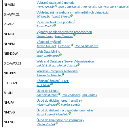
Vybrané statistické metody
NI-VSM
Ⓖ
Pavel Hrabák
,
Jitka Hrabáková
,
Petr Novák
,
Ivo Petr
,
Jana Vacková
Vyhledávání na webu a v multimediálních databázích
BI-VWM.21
Ⓖ
Jiří Novák
,
Tomáš Skopal
Vyšší architektura počítačů
PI-VAP
Ⓖ
Pavel Tvrdík
Výpočty na vícejádrových procesorech
NI-MCC
Ⓖ
Daniel Langr
,
Ivan Šimeček
Vědecké myšlení
NI-VEM
Ⓖ
Tomáš Houdek
,
Petr Klán
,
Helena Štorchová
Web Data Mining
NIE-DDW
Ⓖ
Milan Dojčinovski
Web and Database Server Administration
BIE-AWD.21
Ⓖ
Lukáš Bařinka
,
Michal Valenta
Wireless Computer Networks
NIE-BPS
Ⓖ
Alexandru Moucha
Základní školení BOZP
FIT-BOZP
Ⓖ
Jiří Chludil
Úvod do Linuxu
BI-ULI
Ⓖ
Zdeněk Muzikář
,
Petr Zemánek
,
Jan Žďárek
Úvod do digitální forezní analýzy
NI-UFA
Ⓖ
Róbert Lórencz
,
Marián Svetlík
Úvod do diskrétní a výpočetní geometrie
NI-DVG
Ⓖ
Maria Saumell Mendiola
Úvod do lingvistiky pro informatiky
NI-LNG
Ⓖ
Václav Cvrček