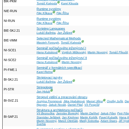
BIK-PKM
Ⓖ
Tomáš Kalvoda
,
Karel Klouda
Runtime systémy
NIE-RUN
Ⓖ
Filip Křikava
,
Filip Říha
Runtime systémy
NI-RUN
Ⓖ
Filip Křikava
,
Filip Říha
Scripting Languages
BIE-SKJ.21
Ⓖ
Lukáš Bařinka
,
Jan Žďárek
Selected Mathematical Methods
BIE-VMM
Ⓖ
Marzieh Forough
,
Tomáš Kalvoda
Seminář počítačového inženýrství I
NI-SCE1
Ⓖ
Hana Kubátová
,
Vojtěch Miškovský
,
Martin Novotný
,
Tomáš Přeučil
Seminář počítačového inženýrství II
NI-SCE2
Ⓖ
Hana Kubátová
,
Martin Novotný
Seminář z formálních specifikací
PI-FME.1
Ⓖ
Karel Richta
Skriptovací jazyky
BI-SKJ.21
Ⓖ
Lukáš Bařinka
,
Jan Žďárek
Stringologie
PI-STR
Ⓖ
Jan Holub
Strojové vidění a zpracování obrazu
BI-SVZ.21
Ⓖ
Justýna Frommová
,
Jitka Hrabáková
,
Marcel Jiřina
,
Ondřej Juřík
,
Da
Nguyen
,
Jakub Novák
,
Daniel Pilař
,
Vít Pospíšil
Struktura a architektura počítačů
Vít Bezouška
,
Jaroslav Borecký
,
Martin Daňhel
,
Jakub Fišer
,
Petr Fiše
BI-SAP.21
Stanislav Jeřábek
,
Jan Kirchner
,
Martin Kohlík
,
Pavel Kubalík
,
Hana K
Martin Novotný
,
Matúš Olekšák
,
Matěj Sobotka
,
Adam Staes
,
Jiří Vys
Švehla