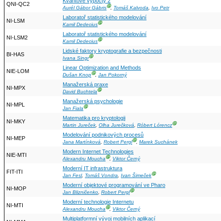
Kvantové výpočty 2
QNI-QC2
Ⓖ
Aurél Gábor Gábris
,
Tomáš Kalvoda
,
Ivo Petr
Laboratoř statistického modelování
NI-LSM
Ⓖ
Kamil Dedecius
Laboratoř statistického modelování
NI-LSM2
Ⓖ
Kamil Dedecius
Lidské faktory kryptografie a bezpečnosti
BI-HAS
Ⓖ
Ivana Singr
Linear Optimization and Methods
NIE-LOM
Ⓖ
Dušan Knop
,
Jan Pokorný
Manažerská praxe
NI-MPX
Ⓖ
David Buchtela
Manažerská psychologie
NI-MPL
Ⓖ
Jan Fiala
Matematika pro kryptologii
NI-MKY
Ⓖ
Martin Jureček
,
Olha Jurečková
,
Róbert Lórencz
Modelování podnikových procesů
NI-MEP
Ⓖ
Jana Martínková
,
Robert Pergl
,
Marek Suchánek
Modern Internet Technologies
NIE-MTI
Ⓖ
Alexandru Moucha
,
Viktor Černý
Moderní IT infrastruktura
FIT-ITI
Ⓖ
Jan Fesl
,
Tomáš Vondra
,
Ivan Šimeček
Moderní objektové programování ve Pharo
NI-MOP
Ⓖ
Jan Blizničenko
,
Robert Pergl
Moderní technologie Internetu
NI-MTI
Ⓖ
Alexandru Moucha
,
Viktor Černý
Multiplatformní vývoj mobilních aplikací