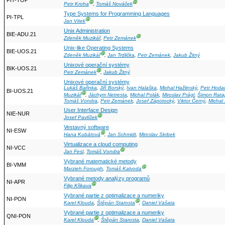
FIT-TOP
Ⓖ
Ⓖ
Petr Kroha
,
Tomáš Nováček
Type Systems for Programming Languages
PI-TPL
Ⓖ
Jan Vitek
Unix Administration
BIE-ADU.21
Ⓖ
Zdeněk Muzikář
,
Petr Zemánek
Unix-like Operating Systems
BIE-UOS.21
Ⓖ
Zdeněk Muzikář
,
Jan Trdlička
,
Petr Zemánek
,
Jakub Žitný
Unixové operační systémy
BIK-UOS.21
Ⓖ
Petr Zemánek
,
Jakub Žitný
Unixové operační systémy
Lukáš Bařinka
,
Jiří Borský
,
Ivan Halaška
,
Michal Hažlinský
,
Petr Hoda
BI-UOS.21
Ⓖ
Muzikář
,
Jáchym Netresta
,
Michal Polák
,
Miroslav Prágl
,
Šimon Rata
Tomáš Vondra
,
Petr Zemánek
,
Josef Zápotocký
,
Viktor Černý
,
Michal
User Interface Design
NIE-NUR
Ⓖ
Josef Pavlíček
Vestavný software
NI-ESW
Ⓖ
Hana Kubátová
,
Jan Schmidt
,
Miroslav Skrbek
Virtualizace a cloud computing
NI-VCC
Ⓖ
Jan Fesl
,
Tomáš Vondra
Vybrané matematické metody
BI-VMM
Ⓖ
Marzieh Forough
,
Tomáš Kalvoda
Vybrané metody analýzy programů
NI-APR
Ⓖ
Filip Křikava
Vybrané partie z optimalizace a numeriky
NI-PON
Ⓖ
Karel Klouda
,
Štěpán Starosta
,
Daniel Vašata
Vybrané partie z optimalizace a numeriky
QNI-PON
Ⓖ
Karel Klouda
,
Štěpán Starosta
,
Daniel Vašata