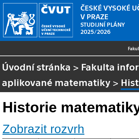
ČESKÉ VYSOKÉ U
V PRAZE
STUDIJNÍ PLÁNY
2025/2026
Faku
Úvodní stránka
>
Fakulta info
aplikované matematiky
>
His
Historie matematiky
Zobrazit rozvrh