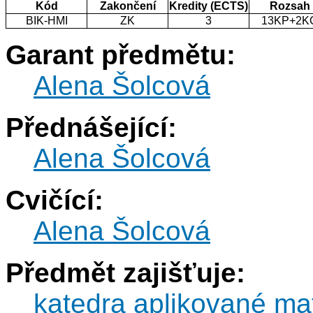
Kód
Zakončení
Kredity (ECTS)
Rozsah
BIK-HMI
ZK
3
13KP+2K
Garant předmětu:
Alena Šolcová
Přednášející:
Alena Šolcová
Cvičící:
Alena Šolcová
Předmět zajišťuje:
katedra aplikované ma