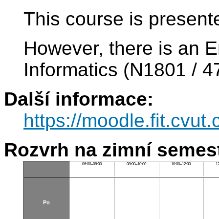
This course is present
However, there is an E
Informatics (N1801 / 4
Další informace:
https://moodle.fit.cvut
Rozvrh na zimní semest
06:00–08:00
08:00–10:00
10:00–12:00
1
Po