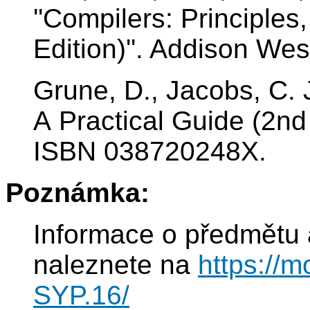
''Compilers: Principle
Edition)''. Addison W
Grune, D., Jacobs, C. J
A Practical Guide (2nd 
ISBN 038720248X.
Poznámka:
Informace o předmětu 
naleznete na
https://m
SYP.16/