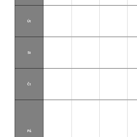
Út
St
Čt
Pá