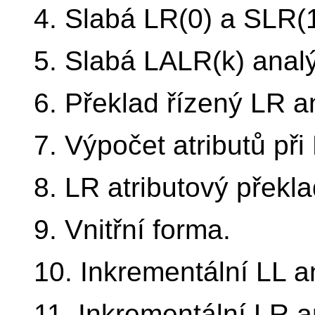
4. Slabá LR(0) a SLR(1
5. Slabá LALR(k) anal
6. Překlad řízený LR a
7. Výpočet atributů při
8. LR atributový překla
9. Vnitřní forma.
10. Inkrementální LL a
11. Inkrementální LR a