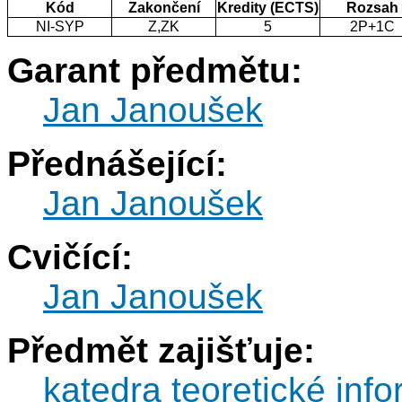
Kód
Zakončení
Kredity (ECTS)
Rozsah
NI-SYP
Z,ZK
5
2P+1C
Garant předmětu:
Jan Janoušek
Přednášející:
Jan Janoušek
Cvičící:
Jan Janoušek
Předmět zajišťuje:
katedra teoretické info