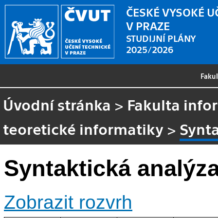
ČESKÉ VYSOKÉ U
V PRAZE
STUDIJNÍ PLÁNY
2025/2026
Faku
Úvodní stránka
>
Fakulta info
teoretické informatiky
>
Synta
Syntaktická analýza
Zobrazit rozvrh