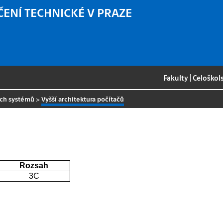
ČENÍ TECHNICKÉ V PRAZE
Fakulty
|
Celoškol
ých systémů
>
Vyšší architektura počítačů
Rozsah
3C