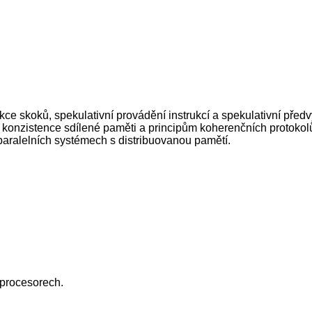
skoků, spekulativní provádění instrukcí a spekulativní předvý
zistence sdílené paměti a principům koherenčních protokolů v
 paralelních systémech s distribuovanou pamětí.
 procesorech.