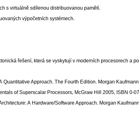
ch s virtuálně sdílenou distribuovanou pamětí.
ibuovaných výpočetních systémech.
ktonická řešení, která se vyskytují v moderních procesorech a po
e: A Quantitative Approach. The Fourth Edition. Morgan Kaufman
mentals of Superscalar Processors, McGraw Hill 2005, ISBN 0-0
er Architecture: A Hardware/Software Approach. Morgan Kaufman