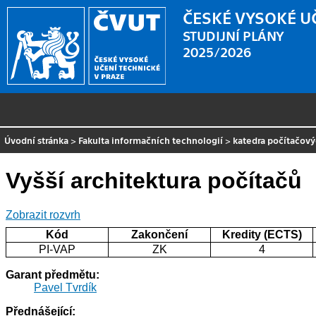
ČESKÉ VYSOKÉ U
STUDIJNÍ PLÁNY
2025/2026
Úvodní stránka
>
Fakulta informačních technologií
>
katedra počítačov
Vyšší architektura počítačů
Zobrazit rozvrh
Kód
Zakončení
Kredity (ECTS)
PI-VAP
ZK
4
Garant předmětu:
Pavel Tvrdík
Přednášející: