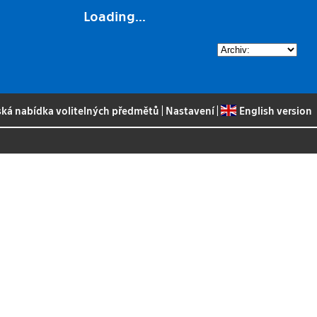
Loading...
ská nabídka volitelných předmětů
|
Nastavení
|
English version