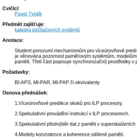
Cvičící:
Pavel Tvrdík
Předmět zajišťuje:
katedra počítačových systémů
Anotace:
Student porozumí mechanismům pro víceúrovňové predikce 
je věnována pozornost paměťovým systémům, modelům kon
pamětí. Třetí část popisuje synchronizační| prostředky v
Požadavky:
BI-APS, MI-PAR, MI-PAP či ekvivalenty
Osnova přednášek:
1.Víceúrovňové predikce skoků pro ILP procesory.
2.Spekulativní provádění instrukcí v ILP procesorech.
3.Spekulativní předvýběr dat z paměti v superskalárních
4.Modely konzistence a koherence sdílené paměti.