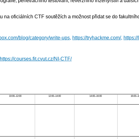
anografie, penetračního testování, reverzního inženýrství a dalš
tu na oficiálních CTF soutěžích a možnost přidat se do fakultní
box.com/blog/category/write-ups,
https://tryhackme.com/,
https:/
https://courses.fit.cvut.cz/NI-CTF/
10:00–12:00
12:00–14:00
14:00–16:00
16:00–1