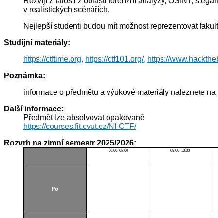
Rozvíjí znalosti z oblasti forenzní analýzy, OSINT, steg
v realistických scénářích.
Nejlepší studenti budou mít možnost reprezentovat fakul
Studijní materiály:
https://ctftime.org,
https://ctf101.org/,
https://www.hackthe
Poznámka:
informace o předmětu a výukové materiály naleznete na
Další informace:
Předmět lze absolvovat opakovaně
https://courses.fit.cvut.cz/NI-CTF/
Rozvrh na zimní semestr 2025/2026:
06:00–08:00
08:00–10:00
Po