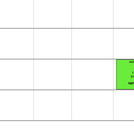
mís
1
(p
NBF