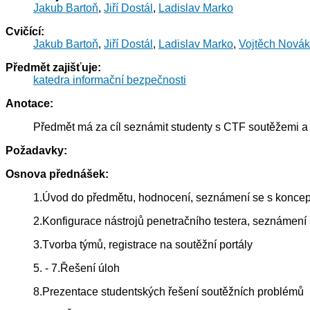
Jakub Bartoň
,
Jiří Dostál
,
Ladislav Marko
Cvičící:
Jakub Bartoň
,
Jiří Dostál
,
Ladislav Marko
,
Vojtěch Novák
Předmět zajišťuje:
katedra informační bezpečnosti
Anotace:
Předmět má za cíl seznámit studenty s CTF soutěžemi a n
Požadavky:
Osnova přednášek:
1.Úvod do předmětu, hodnocení, seznámení se s konceptem
2.Konfigurace nástrojů penetračního testera, seznámení 
3.Tvorba týmů, registrace na soutěžní portály
5. - 7.Řešení úloh
8.Prezentace studentských řešení soutěžních problémů