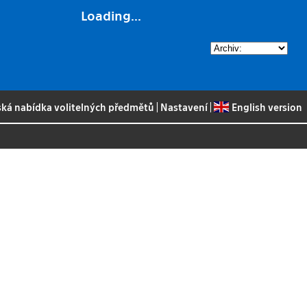
Loading...
ská nabídka volitelných předmětů
|
Nastavení
|
English version