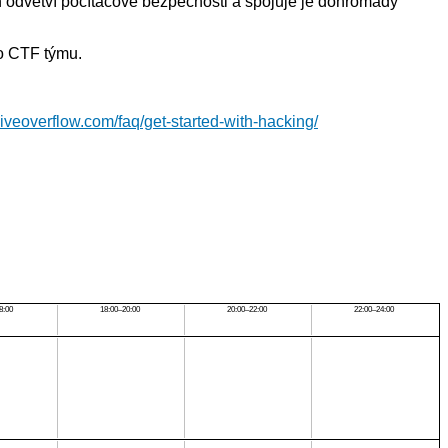
ích odvětví počítačové bezpečnosti a spojuje je dohromady
ho CTF týmu.
/liveoverflow.com/faq/get-started-with-hacking/
8:00
18:00–20:00
20:00–22:00
22:00–24:00