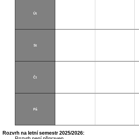
Út
St
Čt
Pá
Rozvrh na letní semestr 2025/2026:
Rozvrh není připraven