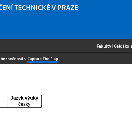
ČENÍ TECHNICKÉ V PRAZE
Fakulty
|
Celoškol
í bezpečnosti
>
Capture The Flag
Jazyk výuky
česky