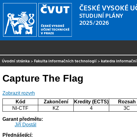
ČESKÉ VYSOKÉ U
STUDIJNÍ PLÁNY
2025/2026
Úvodní stránka
>
Fakulta informačních technologií
>
katedra informačn
Capture The Flag
Zobrazit rozvrh
Kód
Zakončení
Kredity (ECTS)
Rozsah
NI-CTF
KZ
4
3C
Garant předmětu:
Jiří Dostál
Přednášející: