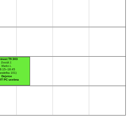
tnost T9:303
Dostál J.
Marko L.
6:15–18:45
aralelka 101)
Dejvice
IT PC ucebna