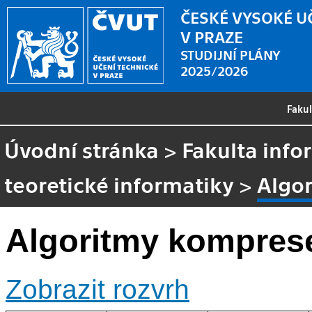
ČESKÉ VYSOKÉ U
V PRAZE
STUDIJNÍ PLÁNY
2025/2026
Faku
Úvodní stránka
>
Fakulta info
teoretické informatiky
>
Algo
Algoritmy kompres
Zobrazit rozvrh