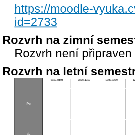
https://moodle-vyuka.c
id=2733
Rozvrh na zimní semest
Rozvrh není připraven
Rozvrh na letní semest
06:00–08:00
08:00–10:00
10:00–12:00
1
Po
Út