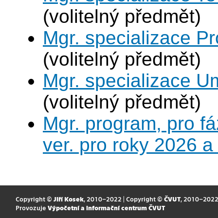
(volitelný předmět)
Mgr. specializace P
(volitelný předmět)
Mgr. specializace U
(volitelný předmět)
Mgr. program, pro fá
ver. pro roky 2026 a
Copyright ©
Jiří Kosek
, 2010–2022 | Copyright ©
ČVUT
, 2010–202
Provozuje
Výpočetní a informační centrum ČVUT