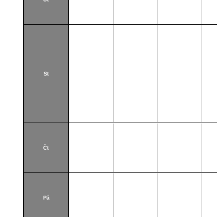
St
Čt
Pá