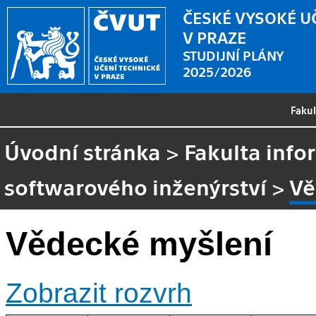
ČESKÉ VYSOKÉ U
V PRAZE
STUDIJNÍ PLÁNY
2025/2026
Faku
Úvodní stránka
>
Fakulta info
softwarového inženýrství
>
Vě
Vědecké myšlení
Zobrazit rozvrh