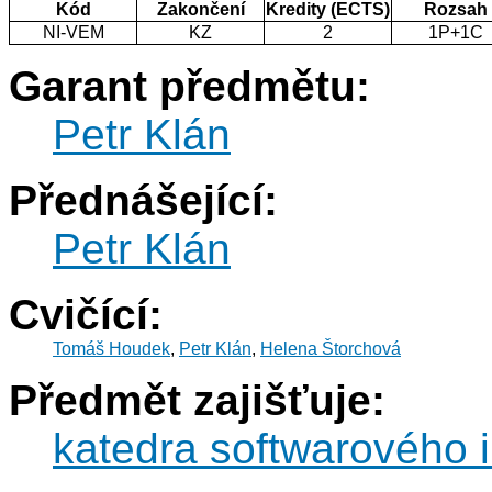
Kód
Zakončení
Kredity (ECTS)
Rozsah
NI-VEM
KZ
2
1P+1C
Garant předmětu:
Petr Klán
Přednášející:
Petr Klán
Cvičící:
Tomáš Houdek
,
Petr Klán
,
Helena Štorchová
Předmět zajišťuje:
katedra softwarového i