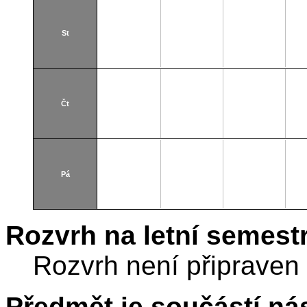
St
Čt
Pá
Rozvrh na letní semest
Rozvrh není připraven
Předmět je součástí nás