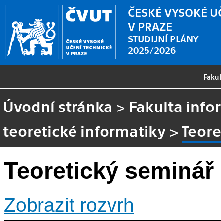
ČESKÉ VYSOKÉ U
V PRAZE
STUDIJNÍ PLÁNY
2025/2026
Faku
Úvodní stránka
>
Fakulta info
teoretické informatiky
>
Teore
Teoretický seminář 
Zobrazit rozvrh