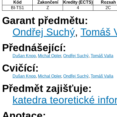
Kód
Zakončení
Kredity (ECTS)
Rozsah
BI-TS1
Z
4
2C
Garant předmětu:
Ondřej Suchý
,
Tomáš V
Přednášející:
Dušan Knop
,
Michal Opler
,
Ondřej Suchý
,
Tomáš Valla
Cvičící:
Dušan Knop
,
Michal Opler
,
Ondřej Suchý
,
Tomáš Valla
Předmět zajišťuje:
katedra teoretické info
Anotace: