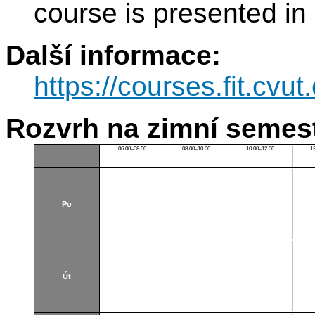
course is presented in
Další informace:
https://courses.fit.cvut
Rozvrh na zimní semest
06:00–08:00
08:00–10:00
10:00–12:00
1
Po
Út