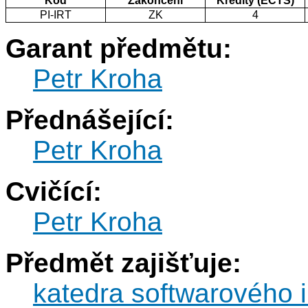
Kód
Zakončení
Kredity (ECTS)
PI-IRT
ZK
4
Garant předmětu:
Petr Kroha
Přednášející:
Petr Kroha
Cvičící:
Petr Kroha
Předmět zajišťuje:
katedra softwarového i