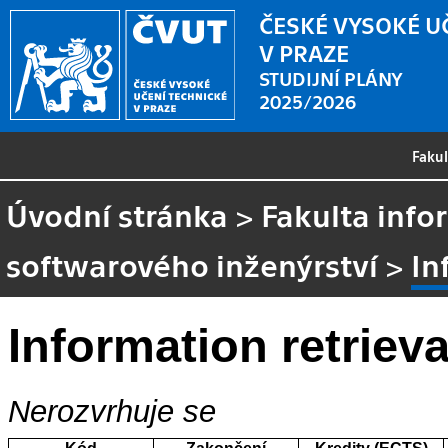
ČESKÉ VYSOKÉ U
V PRAZE
STUDIJNÍ PLÁNY
2025/2026
Faku
Úvodní stránka
>
Fakulta info
softwarového inženýrství
>
In
Information retrieva
Nerozvrhuje se