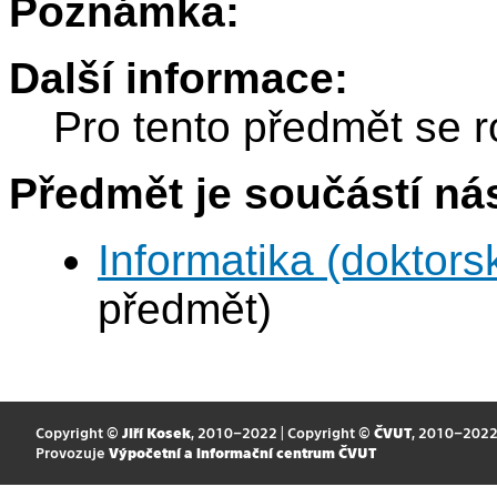
Poznámka:
Další informace:
Pro tento předmět se r
Předmět je součástí nás
Informatika (doktors
předmět)
Copyright ©
Jiří Kosek
, 2010–2022 | Copyright ©
ČVUT
, 2010–202
Provozuje
Výpočetní a informační centrum ČVUT