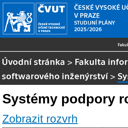
ČESKÉ VYSOKÉ U
V PRAZE
STUDIJNÍ PLÁNY
2025/2026
Faku
Úvodní stránka
>
Fakulta info
softwarového inženýrství
>
Sy
Systémy podpory r
Zobrazit rozvrh