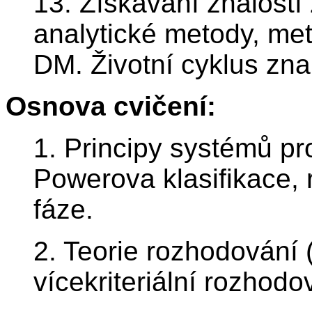
13. Získávání znalostí 
analytické metody, m
DM. Životní cyklus znal
Osnova cvičení:
1. Principy systémů p
Powerova klasifikace,
fáze.
2. Teorie rozhodování (za
vícekriteriální rozhodo