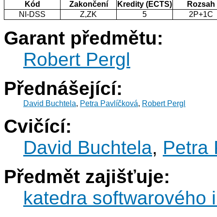
Kód
Zakončení
Kredity (ECTS)
Rozsah
NI-DSS
Z,ZK
5
2P+1C
Garant předmětu:
Robert Pergl
Přednášející:
David Buchtela
,
Petra Pavlíčková
,
Robert Pergl
Cvičící:
David Buchtela
,
Petra 
Předmět zajišťuje:
katedra softwarového i