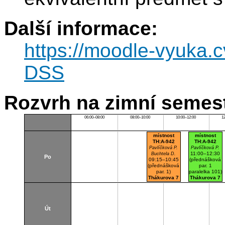
Další informace:
https://moodle-vyuka.c
DSS
Rozvrh na zimní semest
06:00–08:00
08:00–10:00
10:00–12:00
1
místnost
místnost
TH:A-942
TH:A-942
Pavlíčková P.
Pavlíčková P.
11:00–12:30
Buchtela D.
Po
09:15–10:45
(přednášková
(přednášková
par. 1
par. 1)
paralelka 101)
Thákurova 7
Thákurova 7
(budova FSv)
(budova FSv)
Út