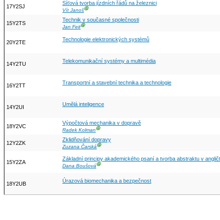
Síťová tvorba jízdních řádů na železnici
17Y2SJ
Ⓖ
Vít Janoš
Technik v současné společnosti
15Y2TS
Ⓖ
Jan Feit
Technologie elektronických systémů
20Y2TE
Telekomunikační systémy a multimédia
14Y2TU
Transportní a stavební technika a technologie
16Y2TT
Umělá inteligence
14Y2UI
Výpočtová mechanika v dopravě
18Y2VC
Ⓖ
Radek Kolman
Zklidňování dopravy
12Y2ZK
Ⓖ
Zuzana Čarská
Základní principy akademického psaní a tvorba abstraktu v anglič
15Y2ZA
Ⓖ
Dana Boušová
Úrazová biomechanika a bezpečnost
18Y2UB