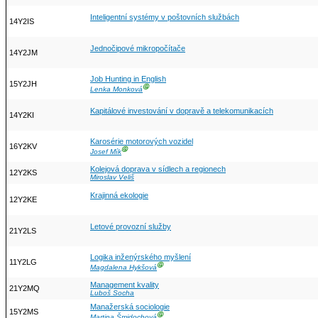
Inteligentní systémy v poštovních službách
14Y2IS
Jednočipové mikropočítače
14Y2JM
Job Hunting in English
15Y2JH
Ⓖ
Lenka Monková
Kapitálové investování v dopravě a telekomunikacích
14Y2KI
Karosérie motorových vozidel
16Y2KV
Ⓖ
Josef Mík
Kolejová doprava v sídlech a regionech
12Y2KS
Miroslav Veliš
Krajinná ekologie
12Y2KE
Letové provozní služby
21Y2LS
Logika inženýrského myšlení
11Y2LG
Ⓖ
Magdalena Hykšová
Management kvality
21Y2MQ
Luboš Socha
Manažerská sociologie
15Y2MS
Ⓖ
Martina Šmidochová