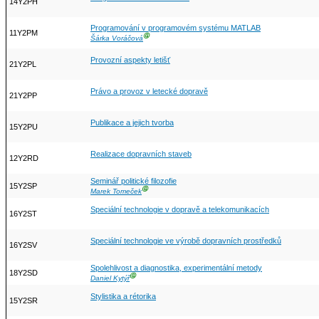
14Y2PH
Programování v programovém systému MATLAB
11Y2PM
Ⓖ
Šárka Voráčová
Provozní aspekty letišť
21Y2PL
Právo a provoz v letecké dopravě
21Y2PP
Publikace a jejich tvorba
15Y2PU
Realizace dopravních staveb
12Y2RD
Seminář politické filozofie
15Y2SP
Ⓖ
Marek Tomeček
Speciální technologie v dopravě a telekomunikacích
16Y2ST
Speciální technologie ve výrobě dopravních prostředků
16Y2SV
Spolehlivost a diagnostika, experimentální metody
18Y2SD
Ⓖ
Daniel Kytýř
Stylistika a rétorika
15Y2SR