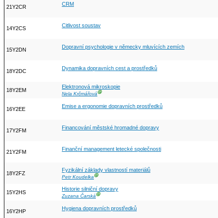
CRM
21Y2CR
Citlivost soustav
14Y2CS
Dopravní psychologie v německy mluvících zemích
15Y2DN
Dynamika dopravních cest a prostředků
18Y2DC
Elektronová mikroskopie
18Y2EM
Ⓖ
Nela Krčmářová
Emise a ergonomie dopravních prostředků
16Y2EE
Financování městské hromadné dopravy
17Y2FM
Finanční management letecké společnosti
21Y2FM
Fyzikální základy vlastností materiálů
18Y2FZ
Ⓖ
Petr Koudelka
Historie silniční dopravy
15Y2HS
Ⓖ
Zuzana Čarská
Hygiena dopravních prostředků
16Y2HP