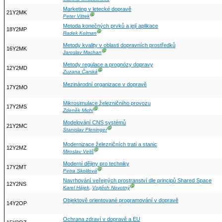
Marketing v letecké dopravě
21Y2MK
Ⓖ
Peter Vittek
Metoda konečných prvků a její aplikace
18Y2MP
Ⓖ
Radek Kolman
Metody kvality v oblasti dopravních prostředků
16Y2MK
Ⓖ
Jaroslav Machan
Metody regulace a prognózy dopravy
12Y2MD
Ⓖ
Zuzana Čarská
Mezinárodní organizace v dopravě
17Y2MO
Mikrosimulace železničního provozu
17Y2MS
Ⓖ
Zdeněk Michl
Modelování CNS systémů
21Y2MC
Ⓖ
Stanislav Pleninger
Modernizace železničních tratí a stanic
12Y2MZ
Ⓖ
Miroslav Veliš
Moderní dějiny pro techniky
17Y2MT
Ⓖ
Petra Skolilová
Navrhování veřejných prostranství dle principů Shared Space
12Y2NS
Ⓖ
Karel Hájek
,
Vojtěch Novotný
Objektově orientované programování v dopravě
14Y2OP
Ochrana zdraví v dopravě a EU