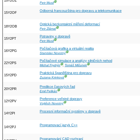
15Y2OZ
Ⓖ
Petr Musil
Odborná francouzština pro dopravu a telekomunikace
15Y2OF
Optická bezkontaktní měření deformací
18Y2OB
Ⓖ
Petr Zlámal
Potraviny v dopravě
15Y2PT
Ⓖ
Petr Musil
Počítačová grafika a virtuální realita
16Y2PG
Ⓖ
Stanislav Novotný
Počítačové simulace a analýzy silničních nehod
22Y2PS
Ⓖ
Ⓖ
Michal Frydrýn
,
Tomáš Mičunek
Praktická španělština pro dopravu
15Y2PD
Ⓖ
Zuzana Krinková
Predikce časových řad
20Y2PR
Ⓖ
Emil Pelikán
Preference veřejné dopravy
12Y2PV
Ⓖ
Vojtěch Novotný
Procesní informační systémy v dopravě
14Y2PI
Programovací jazyk C++
14Y2PJ
Programování CAD rozhraní