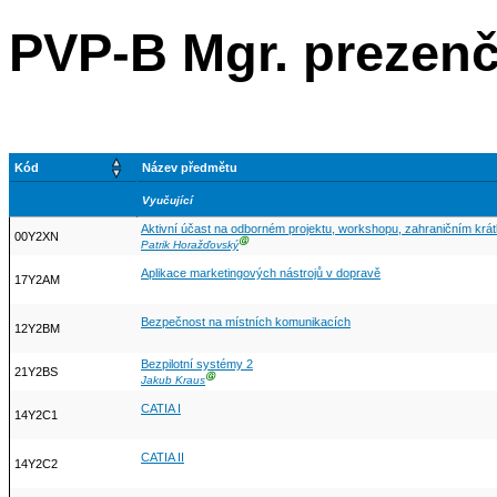
PVP-B Mgr. prezenč
Kód
Název předmětu
Vyučující
Aktivní účast na odborném projektu, workshopu, zahraničním kr
00Y2XN
Ⓖ
Patrik Horažďovský
Aplikace marketingových nástrojů v dopravě
17Y2AM
Bezpečnost na místních komunikacích
12Y2BM
Bezpilotní systémy 2
21Y2BS
Ⓖ
Jakub Kraus
CATIA I
14Y2C1
CATIA II
14Y2C2