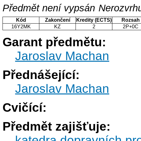
Předmět není vypsán
Nerozvrhu
Kód
Zakončení
Kredity (ECTS)
Rozsah
16Y2MK
KZ
2
2P+0C
Garant předmětu:
Jaroslav Machan
Přednášející:
Jaroslav Machan
Cvičící:
Předmět zajišťuje:
katedra dopravních pr