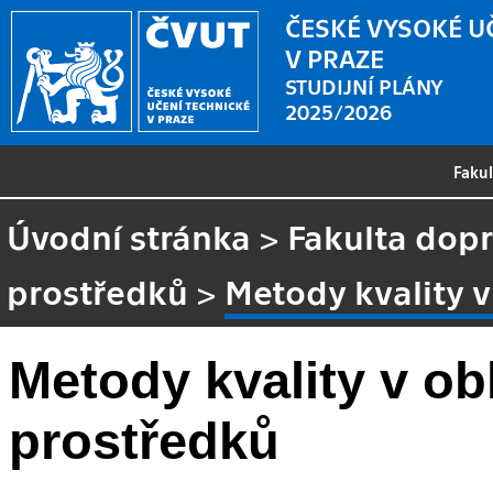
ČESKÉ VYSOKÉ U
V PRAZE
STUDIJNÍ PLÁNY
2025/2026
Faku
Úvodní stránka
>
Fakulta dopr
prostředků
>
Metody kvality v
Metody kvality v ob
prostředků