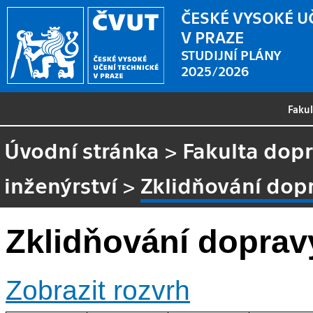
ČESKÉ VYSOKÉ U
V PRAZE
STUDIJNÍ PLÁNY
2025/2026
Faku
Úvodní stránka
>
Fakulta dopr
inženýrství
>
Zklidňování dop
Zklidňování doprav
Zobrazit rozvrh