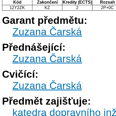
Kód
Zakončení
Kredity (ECTS)
Rozsah
12Y2ZK
KZ
2
2P+0C
Garant předmětu:
Zuzana Čarská
Přednášející:
Zuzana Čarská
Cvičící:
Zuzana Čarská
Předmět zajišťuje:
katedra dopravního inž