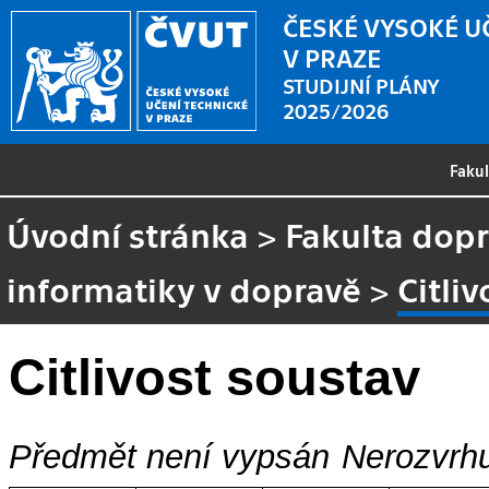
ČESKÉ VYSOKÉ U
V PRAZE
STUDIJNÍ PLÁNY
2025/2026
Faku
Úvodní stránka
>
Fakulta dopr
informatiky v dopravě
>
Citli
Citlivost soustav
Předmět není vypsán
Nerozvrhu