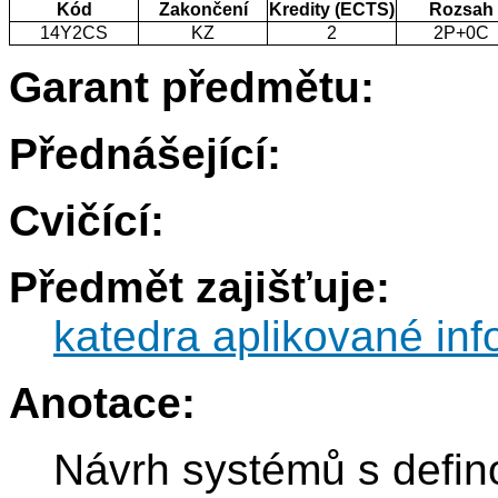
Kód
Zakončení
Kredity (ECTS)
Rozsah
14Y2CS
KZ
2
2P+0C
Garant předmětu:
Přednášející:
Cvičící:
Předmět zajišťuje:
katedra aplikované inf
Anotace:
Návrh systémů s defino