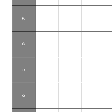
Po
Út
St
Čt