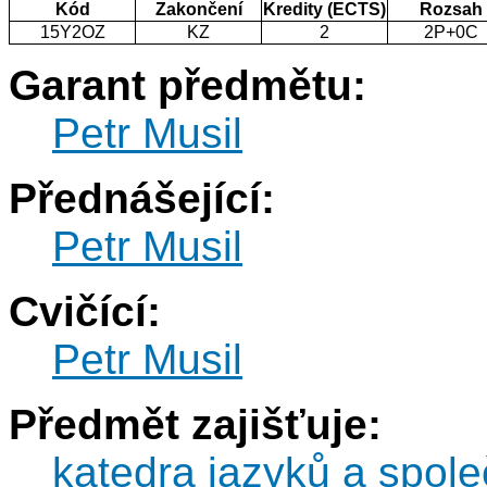
Kód
Zakončení
Kredity (ECTS)
Rozsah
15Y2OZ
KZ
2
2P+0C
Garant předmětu:
Petr Musil
Přednášející:
Petr Musil
Cvičící:
Petr Musil
Předmět zajišťuje:
katedra jazyků a spol