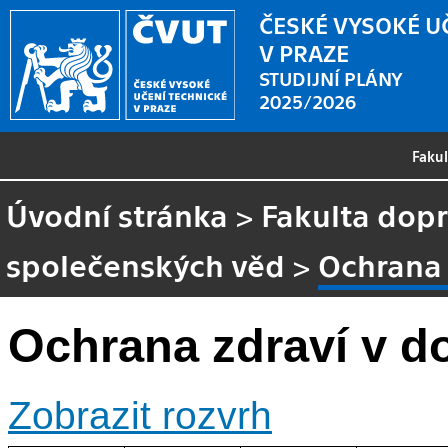
ČESKÉ VYSOKÉ U
V PRAZE
STUDIJNÍ PLÁNY
2025/2026
Faku
Úvodní stránka
>
Fakulta dopr
společenských věd
>
Ochrana 
Ochrana zdraví v d
Zobrazit rozvrh