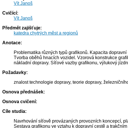
Vít Janoš
Cvičící:
Vít Janoš
Předmět zajišťuje:
katedra chytrých měst a regionů
Anotace:
Problematika různých typů grafikonů. Kapacita dopravní ce
Tvorba oběhů hnacích vozidel. Vzorová konstrukce grafik
nákladní dopravy. Síťové vazby grafikonu, výlukový jízdní
Požadavky:
znalost technologie dopravy, teorie dopravy, železniční
Osnova přednášek:
Osnova cvičení:
Cíle studia:
Navrhování síťově provázaných provozních koncepcí, plá
Sestava grafikonu ve vztahu k dopravní cestě a trakčním