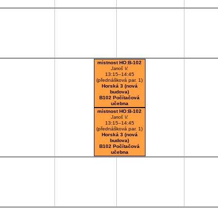
místnost HO:B-102
Janoš V.
13:15–14:45
(přednášková par. 1)
Horská 3 (nová
budova)
B102 Počítačová
učebna
místnost HO:B-102
Janoš V.
13:15–14:45
(přednášková par. 1)
Horská 3 (nová
budova)
B102 Počítačová
učebna