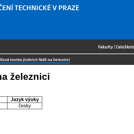
ČENÍ TECHNICKÉ V PRAZE
Fakulty
|
Celoškol
íťová tvorba jízdních řádů na železnici
na železnici
Jazyk výuky
česky