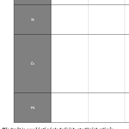
St
Čt
Pá