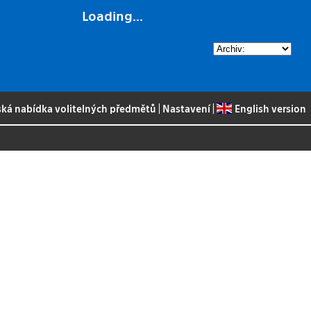
Loading...
ská nabídka volitelných předmětů
|
Nastavení
|
English version