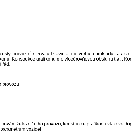
sty, provozní intervaly. Pravidla pro tvorbu a proklady tras, shr
onu. Konstrukce grafikonu pro víceúrovňovou obsluhu trati. Kons
 řád.
ho provozu
nování železničního provozu, konstrukce grafikonu vlakové dopr
 parametrům vozidel.