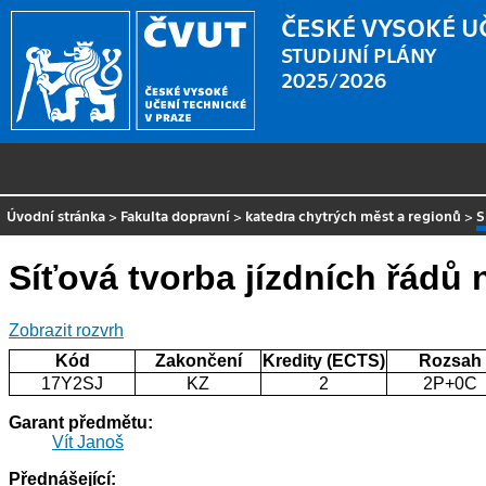
ČESKÉ VYSOKÉ U
STUDIJNÍ PLÁNY
2025/2026
Úvodní stránka
>
Fakulta dopravní
>
katedra chytrých měst a regionů
>
S
Síťová tvorba jízdních řádů 
Zobrazit rozvrh
Kód
Zakončení
Kredity (ECTS)
Rozsah
17Y2SJ
KZ
2
2P+0C
Garant předmětu:
Vít Janoš
Přednášející: