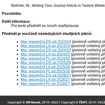
Belcher, W., Writing Your Journal Article in Twelve Wee
Poznámka:
Další informace:
Pro tento předmět se rozvrh nepřipravuje
Předmět je součástí následujících studijních plánů:
Mgr. prezenční DS od 2023/24
(povinně volitelný 
Mgr. prezenční LA od 2023/24
(povinně volitelný p
Mgr. prezenční DS od 2024/25
(povinně volitelný 
Mgr. prezenční LA od 2024/25
(povinně volitelný p
Mgr. prezenční PL od 2024/25
(povinně volitelný p
Mgr. prezenční DS od 2025/26
(povinně volitelný 
Mgr. prezenční LA od 2025/26
(povinně volitelný p
Mgr. prezenční PL od 2025/26
(povinně volitelný p
Mgr. prezenční DS od 2026/27
(povinně volitelný 
Mgr. prezenční LA od 2026/27
(povinně volitelný p
Mgr. prezenční PL od 2026/27
(povinně volitelný p
Copyright ©
Jiří Kosek
, 2010–2022 | Copyright ©
ČVUT
, 2010–202