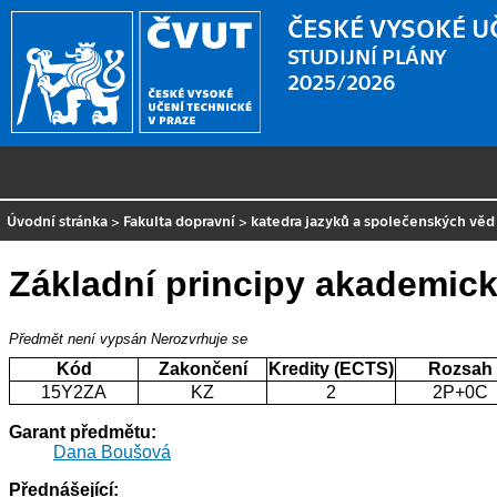
ČESKÉ VYSOKÉ U
STUDIJNÍ PLÁNY
2025/2026
Úvodní stránka
>
Fakulta dopravní
>
katedra jazyků a společenských věd
Základní principy akademick
Předmět není vypsán
Nerozvrhuje se
Kód
Zakončení
Kredity (ECTS)
Rozsah
15Y2ZA
KZ
2
2P+0C
Garant předmětu:
Dana Boušová
Přednášející: