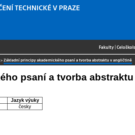
ČENÍ TECHNICKÉ V PRAZE
Fakulty
|
Celoškol
>
Základní principy akademického psaní a tvorba abstraktu v angličtině
ého psaní a tvorba abstraktu 
Jazyk výuky
česky