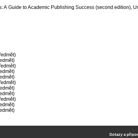
ks: A Guide to Academic Publishing Success (second edition), U
předmět)
ředmět)
předmět)
ředmět)
ředmět)
předmět)
ředmět)
ředmět)
předmět)
ředmět)
ředmět)
2
Dotazy a připo