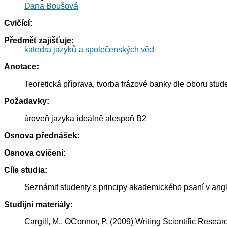
Dana Boušová
Cvičící:
Předmět zajišťuje:
katedra jazyků a společenských věd
Anotace:
Teoretická příprava, tvorba frázové banky dle oboru stude
Požadavky:
úroveň jazyka ideálně alespoň B2
Osnova přednášek:
Osnova cvičení:
Cíle studia:
Seznámit studenty s principy akademického psaní v angl
Studijní materiály:
Cargill, M., OConnor, P. (2009) Writing Scientific Researc