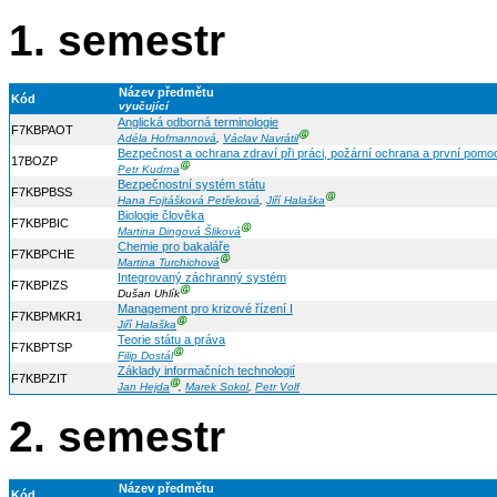
1. semestr
Název předmětu
Kód
vyučující
Anglická odborná terminologie
F7KBPAOT
Ⓖ
Adéla Hofmannová
,
Václav Navrátil
Bezpečnost a ochrana zdraví při práci, požární ochrana a první pomo
17BOZP
Ⓖ
Petr Kudrna
Bezpečnostní systém státu
F7KBPBSS
Ⓖ
Hana Fojtášková Petřeková
,
Jiří Halaška
Biologie člověka
F7KBPBIC
Ⓖ
Martina Dingová Šliková
Chemie pro bakaláře
F7KBPCHE
Ⓖ
Martina Turchichová
Integrovaný záchranný systém
F7KBPIZS
Ⓖ
Dušan Uhlík
Management pro krizové řízení I
F7KBPMKR1
Ⓖ
Jiří Halaška
Teorie státu a práva
F7KBPTSP
Ⓖ
Filip Dostál
Základy informačních technologií
F7KBPZIT
Ⓖ
Jan Hejda
,
Marek Sokol
,
Petr Volf
2. semestr
Název předmětu
Kód