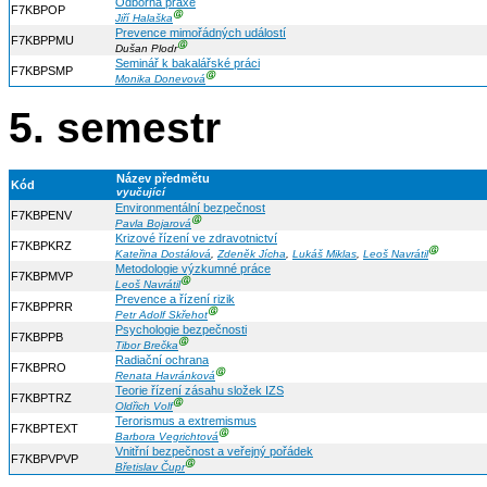
Odborná praxe
F7KBPOP
Ⓖ
Jiří Halaška
Prevence mimořádných událostí
F7KBPPMU
Ⓖ
Dušan Plodr
Seminář k bakalářské práci
F7KBPSMP
Ⓖ
Monika Donevová
5. semestr
Název předmětu
Kód
vyučující
Environmentální bezpečnost
F7KBPENV
Ⓖ
Pavla Bojarová
Krizové řízení ve zdravotnictví
F7KBPKRZ
Ⓖ
Kateřina Dostálová
,
Zdeněk Jícha
,
Lukáš Miklas
,
Leoš Navrátil
Metodologie výzkumné práce
F7KBPMVP
Ⓖ
Leoš Navrátil
Prevence a řízení rizik
F7KBPPRR
Ⓖ
Petr Adolf Skřehot
Psychologie bezpečnosti
F7KBPPB
Ⓖ
Tibor Brečka
Radiační ochrana
F7KBPRO
Ⓖ
Renata Havránková
Teorie řízení zásahu složek IZS
F7KBPTRZ
Ⓖ
Oldřich Volf
Terorismus a extremismus
F7KBPTEXT
Ⓖ
Barbora Vegrichtová
Vnitřní bezpečnost a veřejný pořádek
F7KBPVPVP
Ⓖ
Břetislav Čupr