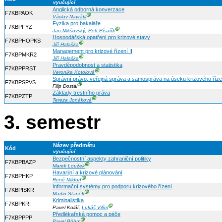
vyučující
Anglická odborná konverzace
F7KBPAOK
Ⓖ
Václav Navrátil
Fyzika pro bakaláře
F7KBPFYZ
Ⓖ
Jan Mikšovský
,
Petr Písařík
Hospodářská opatření pro krizové stavy
F7KBPHOPKS
Ⓖ
Jiří Halaška
Management pro krizové řízení II
F7KBPMKR2
Ⓖ
Jiří Halaška
Pravděpodobnost a statistika
F7KBPPRST
Ⓖ
Veronika Kotolová
Správní právo, veřejná správa a samospráva na úseku krizového říze
F7KBPSPVS
Ⓖ
Filip Dostál
Základy trestního práva
F7KBPZTP
Ⓖ
Tereza Jonáková
3. semestr
Název předmětu
Kód
vyučující
Bezpečnostní aspekty zahraniční politiky
F7KBPBAZP
Ⓖ
Marek Loužek
Havarijní a krizové plánování
F7KBPHKP
Ⓖ
René Mildorf
Informační systémy pro podporu krizového řízení
F7KBPISKR
Ⓖ
Martin Staněk
Kriminalistika
F7KBPKRI
Ⓖ
Pavel Kolář,
Lukáš Vilím
Předlékařská pomoc a péče
F7KBPPPP
Ⓖ
Pavel Böhm