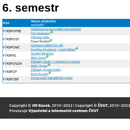
6. semestr
Název předmětu
Kód
vyučující
Objektová a personální bezpečnost
F7KBPOPBE
Ⓖ
Petr Hartmann
Obrana státu
F7KBPOST
Ⓖ
Pavel Šmídek
Ochrana měkkých cílů
F7KBPOMC
Ⓖ
Kateřina Dostálová
,
Lukáš Miklas
Soudní lékařství
F7KBPSL
Ⓖ
Miloš Sokol
Základy nauky o zbraních a munici
F7KBPZNZM
Ⓖ
Matěj Tejmar
Základy pyrotechniky
F7KBPZP
Ⓖ
Karel Koubík
Zpracování bakalářské práce
F7KBPZBP
Copyright ©
Jiří Kosek
, 2010–2022 | Copyright ©
ČVUT
, 2010–202
Provozuje
Výpočetní a informační centrum ČVUT