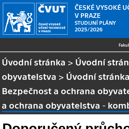
ČESKÉ VYSOKÉ U
V PRAZE
STUDIJNÍ PLÁNY
2025/2026
Faku
Úvodní stránka
>
Úvodní strá
obyvatelstva
>
Úvodní stránk
Bezpečnost a ochrana obyvat
a ochrana obyvatelstva - komb
Doporučený průcho