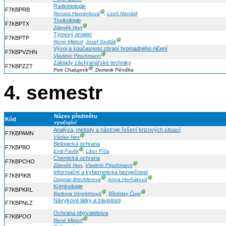
Radiobiologie
F7KBPRB
Ⓖ
Renata Havránková
,
Leoš Navrátil
Toxikologie
F7KBPTX
Ⓖ
Zdeněk Hon
Týmový projekt
F7KBPTP
Ⓖ
René Mildorf
,
Josef Sedlák
Vývoj a současnost zbraní hromadného ničení
F7KBPVZHN
Ⓖ
Vladimír Pitschmann
Základy záchranářské techniky
F7KBPZZT
Ⓖ
Petr Chalupník
, Dominik Pěnička
4. semestr
Název předmětu
Kód
vyučující
Analýza, metody a nástroje řešení krizových situací
F7KBPAMN
Ⓖ
Václav Hes
Biologická ochrana
F7KBPBO
Ⓖ
Emil Pavlík
,
Libor Píša
Chemická ochrana
F7KBPCHO
Ⓖ
Zdeněk Hon
,
Vladimír Pitschmann
Informační a kybernetická bezpečnost
F7KBPIKB
Ⓖ
Ⓖ
Dagmar Brechlerová
,
Anna Horňáková
Kriminologie
F7KBPKRL
Ⓖ
Ⓖ
Barbora Vegrichtová
,
Břetislav Čupr
Návykové látky a závislosti
F7KBPNLZ
Ochrana obyvatelstva
F7KBPOO
Ⓖ
René Mildorf