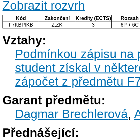
Zobrazit rozvrh
Kód
Zakončení
Kredity (ECTS)
Rozsah
F7KBPIKB
Z,ZK
3
6P + 6C
Vztahy:
Podmínkou zápisu na 
student získal v někt
zápočet z předmětu 
Garant předmětu:
Dagmar Brechlerová
,
Přednášející: