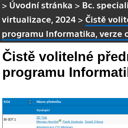
>
Úvodní stránka
>
Bc. specia
virtualizace, 2024
>
Čistě vol
programu Informatika, verze 
Čistě volitelné př
programu Informati
Kód
Název předmětu
Vyučující
3D Tisk
BI-3DT.1
Ⓖ
Miroslav Hrončok
,
Patrik Svoboda
,
Tomáš Sýkora
Administrace OS Windows