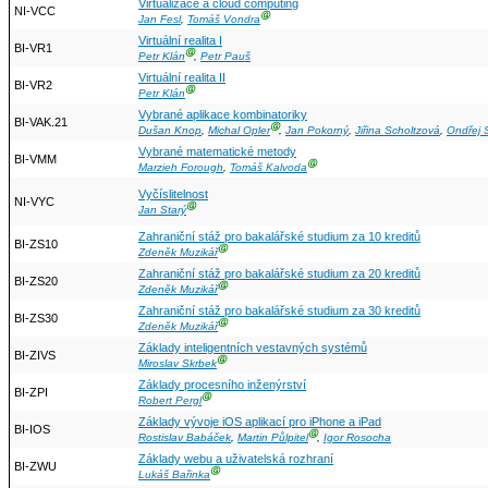
Virtualizace a cloud computing
NI-VCC
Ⓖ
Jan Fesl
,
Tomáš Vondra
Virtuální realita I
BI-VR1
Ⓖ
Petr Klán
,
Petr Pauš
Virtuální realita II
BI-VR2
Ⓖ
Petr Klán
Vybrané aplikace kombinatoriky
BI-VAK.21
Ⓖ
Dušan Knop
,
Michal Opler
,
Jan Pokorný
,
Jiřina Scholtzová
,
Ondřej 
Vybrané matematické metody
BI-VMM
Ⓖ
Marzieh Forough
,
Tomáš Kalvoda
Vyčíslitelnost
NI-VYC
Ⓖ
Jan Starý
Zahraniční stáž pro bakalářské studium za 10 kreditů
BI-ZS10
Ⓖ
Zdeněk Muzikář
Zahraniční stáž pro bakalářské studium za 20 kreditů
BI-ZS20
Ⓖ
Zdeněk Muzikář
Zahraniční stáž pro bakalářské studium za 30 kreditů
BI-ZS30
Ⓖ
Zdeněk Muzikář
Základy inteligentních vestavných systémů
BI-ZIVS
Ⓖ
Miroslav Skrbek
Základy procesního inženýrství
BI-ZPI
Ⓖ
Robert Pergl
Základy vývoje iOS aplikací pro iPhone a iPad
BI-IOS
Ⓖ
Rostislav Babáček
,
Martin Půlpitel
,
Igor Rosocha
Základy webu a uživatelská rozhraní
BI-ZWU
Ⓖ
Lukáš Bařinka