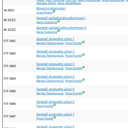
Jaroslav Zhouf
,
Irena Šindelářová
Reverzní inženýrství
NI-REV
Ⓖ
Josef Kokeš
Seminář počítačového inženýrství I
BI-SCE1
Ⓖ
Hana Kubátová
Seminář počítačového inženýrství II
BI-SCE2
Ⓖ
Hana Kubátová
Seminář strojového učení 1
FIT-SM1
Ⓖ
Magda Friedjungová
,
Pavel Kordík
Seminář strojového učení 2
FIT-SM2
Ⓖ
Magda Friedjungová
,
Pavel Kordík
Seminář strojového učení 3
FIT-SM3
Ⓖ
Magda Friedjungová
,
Pavel Kordík
Seminář strojového učení 4
FIT-SM4
Ⓖ
Magda Friedjungová
,
Pavel Kordík
Seminář strojového učení 5
FIT-SM5
Ⓖ
Magda Friedjungová
,
Pavel Kordík
Seminář strojového učení 6
FIT-SM6
Ⓖ
Pavel Kordík
Seminář strojového učení 7
FIT-SM7
Ⓖ
Pavel Kordík
Seminář strojového učení 8