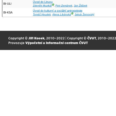
Úvod do Linuxu
BI-ULI
Ⓖ
Zdeněk Muzikář
,
Petr Zemánek
,
Jan Žďárek
Úvod do kulturní a sociální antropologie
BI-KSA
Ⓖ
Tomáš Houdek
,
Alena Libánská
,
Jakub Šenovský
Copyright ©
Jiří Kosek
, 2010–2022 | Copyright ©
ČVUT
, 2010–202
Provozuje
Výpočetní a informační centrum ČVUT