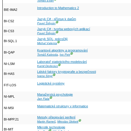
Tomáš Evan
Introduction to Mathematics 2
BIE-IMA2
Jazyk C# - přístup k datům
BI-CS2
Ⓖ
Pavel Štěpán
Jazyk C# - tvorba webových aplikací
BI-CS3
Ⓖ
Pavel Štěpán
Jazyk SQL, pokročilý
BI-SQL.1
Ⓖ
Michal Valenta
Kvantové algoritmy a programování
BI-QAP
Ⓖ
Tomáš Kalvoda
,
Ivo Petr
Laboratoř statistického modelování
NI-LSM
Ⓖ
Kamil Dedecius
Lidské faktory kryptografie a bezpečnosti
BI-HAS
Ⓖ
Ivana Singr
Logistické systémy
FIT-LOS
Manažerská psychologie
NI-MPL
Ⓖ
Jan Fiala
Matematické struktury v informatice
NI-MSI
Metody připojování periferií
BI-MPP.21
Ⓖ
Martin Rameš
,
Miroslav Skrbek
Mikrotik technologie
BI-MIT
Ⓖ