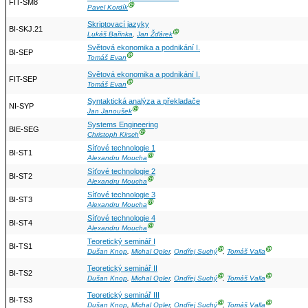
FIT-SM8
Ⓖ
Pavel Kordík
Skriptovací jazyky
BI-SKJ.21
Ⓖ
Lukáš Bařinka
,
Jan Žďárek
Světová ekonomika a podnikání I.
BI-SEP
Ⓖ
Tomáš Evan
Světová ekonomika a podnikání I.
FIT-SEP
Ⓖ
Tomáš Evan
Syntaktická analýza a překladače
NI-SYP
Ⓖ
Jan Janoušek
Systems Engineering
BIE-SEG
Ⓖ
Christoph Kirsch
Síťové technologie 1
BI-ST1
Ⓖ
Alexandru Moucha
Síťové technologie 2
BI-ST2
Ⓖ
Alexandru Moucha
Síťové technologie 3
BI-ST3
Ⓖ
Alexandru Moucha
Síťové technologie 4
BI-ST4
Ⓖ
Alexandru Moucha
Teoretický seminář I
BI-TS1
Ⓖ
Ⓖ
Dušan Knop
,
Michal Opler
,
Ondřej Suchý
,
Tomáš Valla
Teoretický seminář II
BI-TS2
Ⓖ
Ⓖ
Dušan Knop
,
Michal Opler
,
Ondřej Suchý
,
Tomáš Valla
Teoretický seminář III
BI-TS3
Ⓖ
Ⓖ
Dušan Knop
,
Michal Opler
,
Ondřej Suchý
,
Tomáš Valla