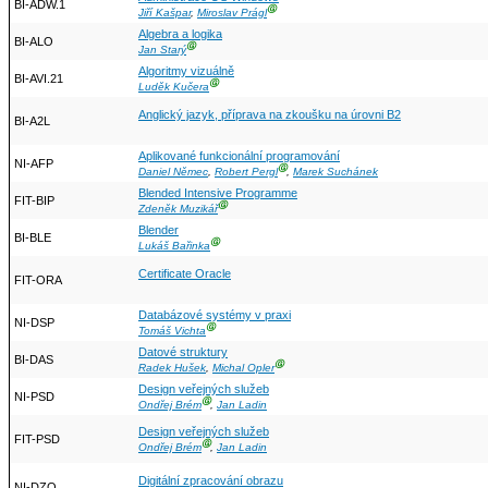
BI-ADW.1
Ⓖ
Jiří Kašpar
,
Miroslav Prágl
Algebra a logika
BI-ALO
Ⓖ
Jan Starý
Algoritmy vizuálně
BI-AVI.21
Ⓖ
Luděk Kučera
Anglický jazyk, příprava na zkoušku na úrovni B2
BI-A2L
Aplikované funkcionální programování
NI-AFP
Ⓖ
Daniel Němec
,
Robert Pergl
,
Marek Suchánek
Blended Intensive Programme
FIT-BIP
Ⓖ
Zdeněk Muzikář
Blender
BI-BLE
Ⓖ
Lukáš Bařinka
Certificate Oracle
FIT-ORA
Databázové systémy v praxi
NI-DSP
Ⓖ
Tomáš Vichta
Datové struktury
BI-DAS
Ⓖ
Radek Hušek
,
Michal Opler
Design veřejných služeb
NI-PSD
Ⓖ
Ondřej Brém
,
Jan Ladin
Design veřejných služeb
FIT-PSD
Ⓖ
Ondřej Brém
,
Jan Ladin
Digitální zpracování obrazu
NI-DZO