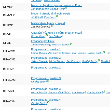
Jan Fesl
,
Miloš Zelenka
Moderní objektové programování ve Pharo
NI-MOP
Ⓖ
Jan Blizničenko
,
Robert Pergl
Moderní vizualizační technologie
BI-MVT.21
Ⓖ
Jiří Chludil
,
Petr Pauš
Multimediální týmový projekt
BI-MMP
Ⓖ
Zdeňka Čechová
Operační výzkum a lineární programování
BI-ORL
Ⓖ
Dušan Knop
,
Jan Pokorný
Ovladače pro Linux
NI-OLI
Ⓖ
Jaroslav Borecký
,
Miroslav Skrbek
Programovací praktika 1
FIT-ACM1
Ⓖ
Michal Dvořák
,
Jan Matyáš Křišťan
,
Jan Pokorný
,
Ondřej Suchý
,
To
Programovací praktika 2
FIT-ACM2
Ⓖ
Jakub Charvát
,
Michal Dvořák
,
Jan Pokorný
,
Ondřej Suchý
,
Tomáš V
Programovací praktika 2
BI-ACM2
Programovací praktika 3
FIT-ACM3
Ⓖ
Ondřej Suchý
Programovací praktika 3
BI-ACM3
Ⓖ
Michal Dvořák
,
Jan Matyáš Křišťan
,
Jan Pokorný
,
Ondřej Suchý
,
To
Programovací praktika 4
FIT-ACM4
Ⓖ
Ondřej Suchý
Programovací praktika 4