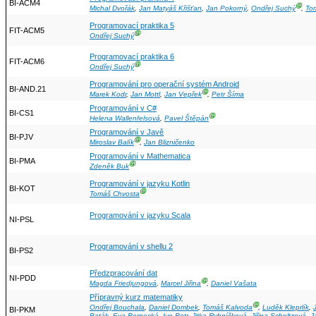
BI-ACM4
Ⓖ
Michal Dvořák
,
Jan Matyáš Křišťan
,
Jan Pokorný
,
Ondřej Suchý
,
To
Programovací praktika 5
FIT-ACM5
Ⓖ
Ondřej Suchý
Programovací praktika 6
FIT-ACM6
Ⓖ
Ondřej Suchý
Programování pro operační systém Android
BI-AND.21
Ⓖ
Marek Kodr
,
Jan Mottl
,
Jan Vepřek
,
Petr Šíma
Programování v C#
BI-CS1
Ⓖ
Helena Wallenfelsová
,
Pavel Štěpán
Programování v Javě
BI-PJV
Ⓖ
Miroslav Balík
,
Jan Blizničenko
Programování v Mathematica
BI-PMA
Ⓖ
Zdeněk Buk
Programování v jazyku Kotlin
BI-KOT
Ⓖ
Tomáš Chvosta
Programování v jazyku Scala
NI-PSL
Programování v shellu 2
BI-PS2
Předzpracování dat
NI-PDD
Ⓖ
Magda Friedjungová
,
Marcel Jiřina
,
Daniel Vašata
Přípravný kurz matematiky
Ⓖ
Ondřej Bouchala
,
Daniel Dombek
,
Tomáš Kalvoda
,
Luděk Kleprlík
,
BI-PKM
Paták
,
Eva Pernecká
,
Ivo Petr
,
Jitka Rybníčková
,
Jiřina Scholtzová
,
J