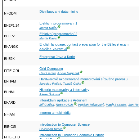
Distribuovaný data mining
NI-DDM
Efektivní programování 1
BI-EP1.24
Ⓖ
Martin Kačer
Efektivní programování 2
BI-EP2
Ⓖ
Martin Kačer
English language, contact preparation for the B2 level exam
BI-ANGK
Ⓖ
Kateřina Valentová
Enterprise Java a Kotlin
BI-EJK
Grid Computing
FITE-GRI
Ⓖ
Petr Fiedler
,
André Sopczak
Hardwarově akcelerované monitorování síťového provozu
BI-HAM
Ⓖ
Jaroslav Pešek
,
Tomáš Čejka
Historie matematiky a informatiky
BI-HMI
Ⓖ
Alena Šolcová
Interaktivní aplikace s Arduinem
BI-ARD
Ⓖ
Jiří Cvrček
,
Robert Hülle
,
Vojtěch Miškovský
,
Matěj Sobotka
,
Jan Ře
Internet a multimédia
NI-IAM
Introduction to Computer Science
BIE-CSI
Ⓖ
Christoph Kirsch
Introduction to European Economic History
FITE-EHD
Ⓖ