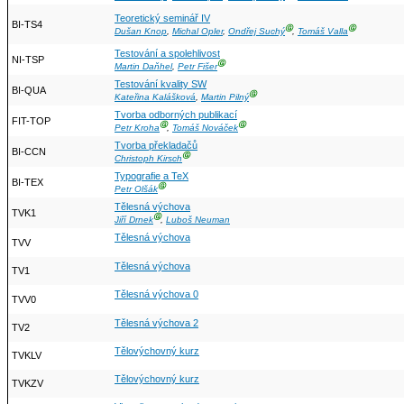
Teoretický seminář IV
BI-TS4
Ⓖ
Ⓖ
Dušan Knop
,
Michal Opler
,
Ondřej Suchý
,
Tomáš Valla
Testování a spolehlivost
NI-TSP
Ⓖ
Martin Daňhel
,
Petr Fišer
Testování kvality SW
BI-QUA
Ⓖ
Kateřina Kalášková
,
Martin Pilný
Tvorba odborných publikací
FIT-TOP
Ⓖ
Ⓖ
Petr Kroha
,
Tomáš Nováček
Tvorba překladačů
BI-CCN
Ⓖ
Christoph Kirsch
Typografie a TeX
BI-TEX
Ⓖ
Petr Olšák
Tělesná výchova
TVK1
Ⓖ
Jiří Drnek
,
Luboš Neuman
Tělesná výchova
TVV
Tělesná výchova
TV1
Tělesná výchova 0
TVV0
Tělesná výchova 2
TV2
Tělovýchovný kurz
TVKLV
Tělovýchovný kurz
TVKZV