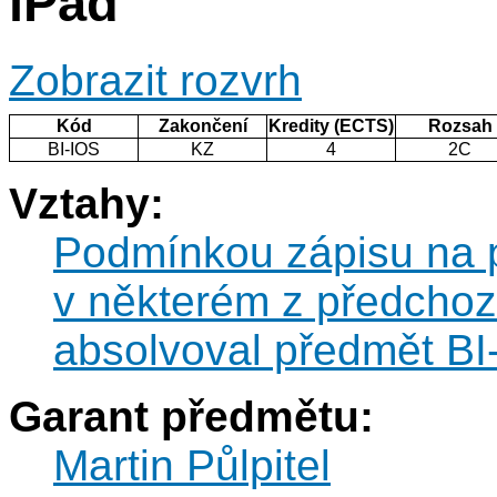
iPad
Zobrazit rozvrh
Kód
Zakončení
Kredity (ECTS)
Rozsah
BI-IOS
KZ
4
2C
Vztahy:
Podmínkou zápisu na p
v některém z předcho
absolvoval předmět BI
Garant předmětu:
Martin Půlpitel