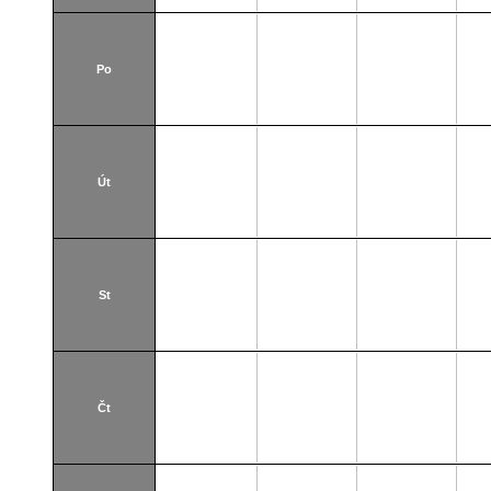
Po
Út
St
Čt