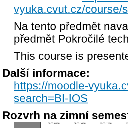
vyuka.cvut.cz/course/
Na tento předmět nava
předmět Pokročilé tech
This course is present
Další informace:
https://moodle-vyuka.
search=BI-IOS
Rozvrh na zimní semest
06:00–08:00
08:00–10:00
10:00–12:00
1