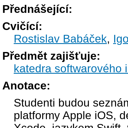
Přednášející:
Cvičící:
Rostislav Babáček
,
Ig
Předmět zajišťuje:
katedra softwarového i
Anotace:
Studenti budou seznám
platformy Apple iOS, 
Xcode, jazykem Swift,